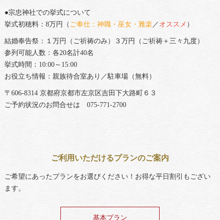
●宗忠神社での挙式について
挙式初穂料：8万円（
ご奉仕：神職・巫女・雅楽
／
オススメ
）
結婚奉告祭：１万円（ご祈祷のみ）３万円（ご祈祷＋三々九度）
参列可能人数：各20名計40名
挙式時間：10:00～15:00
お役立ち情報：親族待合室あり／駐車場（無料）
〒606-8314 京都府京都市左京区吉田下大路町６３
ご予約状況のお問合せは 075-771-2700
ご利用いただけるプランのご案内
ご希望にあったプランをお選びください！お得な平日割引もござい
ます。
基本プラン