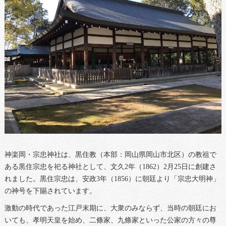
神楽岡・宗忠神社は、黒住教（本部：岡山県岡山市北区）の教祖で
ある黒住宗忠を祀る神社として、文久2年（1862）2月25日に創建さ
れました。黒住宗忠は、安政3年（1856）に朝廷より「宗忠大明神」
の神号を下賜されています。
激動の時代であった江戸末期に、大衆のみならず、当時の朝廷にお
いても、孝明天皇を始め、二條家、九條家といった公家の方々の尊