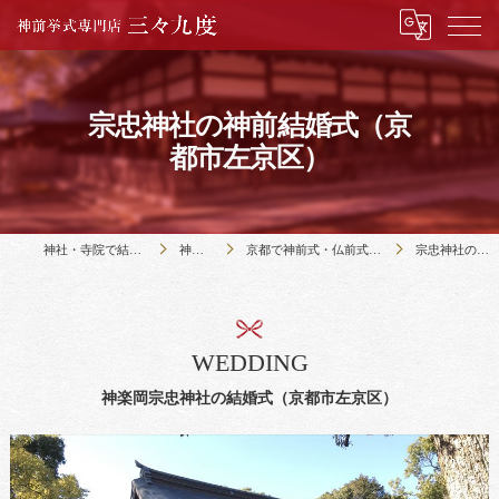
宗忠神社の神前結婚式（京
都市左京区）
神社・寺院で結婚式のことなら神前挙式専門店三々九度
神社・寺院の紹介
京都で神前式・仏前式のできる３９社と９寺の紹介｜三々九度・京都本店
宗忠神社の神前結婚式（京都市左京区）
WEDDING
神楽岡宗忠神社の結婚式（京都市左京区）