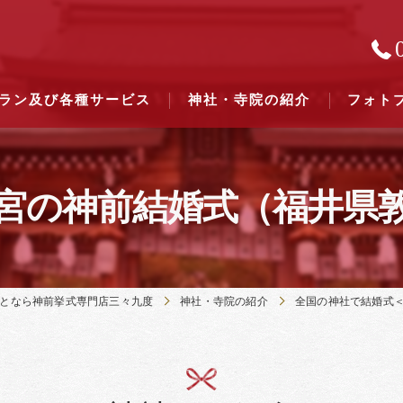
ラン及び各種サービス
神社・寺院の紹介
フォト
宮の神前結婚式（福井県
結婚式のできる東京都下の神社一
結婚式のできる関東六県の神社一
となら神前挙式専門店三々九度
神社・寺院の紹介
全国の神社で結婚式