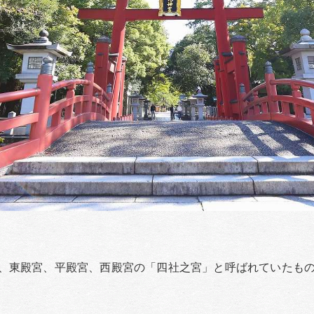
、東殿宮、平殿宮、西殿宮の「四社之宮」と呼ばれていたも