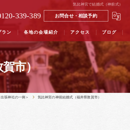
気比神宮で結婚式（神前式）
0120-339-389
お問合せ・相談予約
プラン
各地の会場紹介
アクセス
ブログ
敦賀市）
覧（４０社寺）｜三々九度東京
覧（７５社）県別表示｜三々九度東京
＜出張神社の一例＞
気比神宮の神前結婚式（福井県敦賀市）