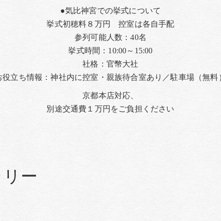
●気比神宮での挙式について
挙式初穂料８万円 控室は各自手配
参列可能人数：40名
挙式時間：10:00～15:00
社格：官幣大社
お役立ち情報：神社内に控室・親族待合室あり／駐車場（無料
京都本店対応、​
​​​​​​別途交通費１万円をご負担ください
ラリー