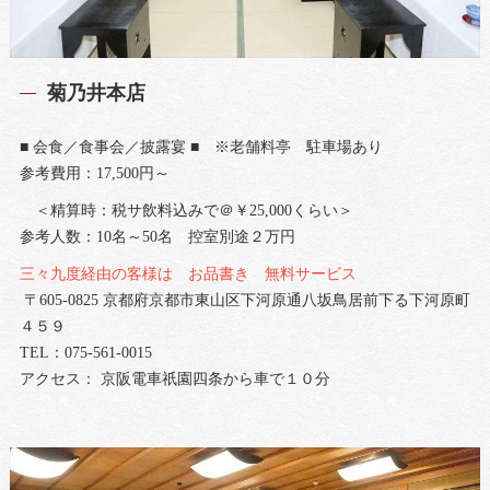
菊乃井本店
■ 会食／食事会／披露宴 ■ ※老舗料亭 駐車場あり
参考費用：17,500円～
＜精算時：税サ飲料込みで＠￥25,000くらい＞
参考人数：10名～50名 控室別途２万円
三々九度経由の客様は お品書き 無料サービス
〒605-0825 京都府京都市東山区下河原通八坂鳥居前下る下河原町
４５９
TEL：075-561-0015
アクセス： 京阪電車祇園四条から車で１０分