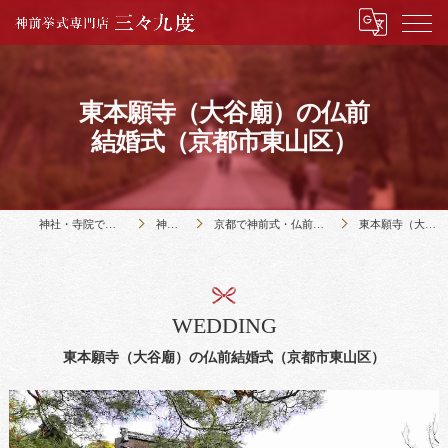
東本願寺（大谷廟）の仏前
結婚式（京都市東山区）
神社・寺院で結婚式のことなら神前挙式専門店三々九度
神社・寺院の紹介
京都で神前式・仏前式のできる３９社と９寺の紹介｜三々九度・京都本店
東本願寺（大谷廟）の仏前結婚式（京都市東山区）
WEDDING
東本願寺（大谷廟）の仏前結婚式（京都市東山区）