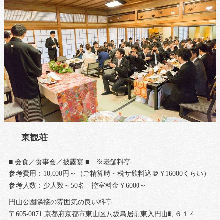
東観荘
■ 会食／食事会／披露宴 ■ ※老舗料亭
参考費用：10,000円～（ご精算時・税サ飲料込＠￥16000くらい）
参考人数：少人数～50名 控室料金￥6000～
円山公園隣接の雰囲気の良い料亭
〒605-0071 京都府京都市東山区八坂鳥居前東入円山町６１４