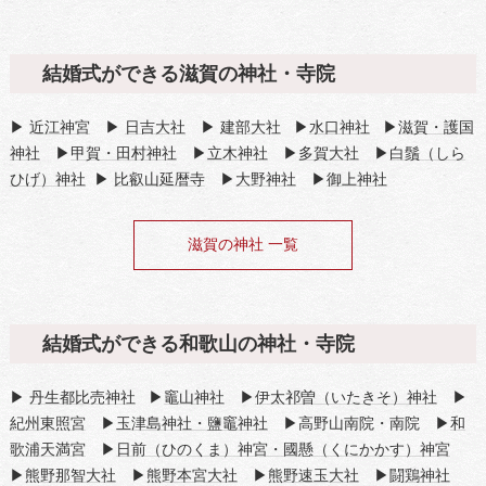
結婚式ができる滋賀の神社・寺院
▶
近江神宮
▶
日吉大社
▶
建部大社
▶
水口神社
▶
滋賀・護国
神社
▶
甲賀・田村神社
▶
立木神社
▶
多賀大社
▶
白鬚（しら
ひげ）神社
▶
比叡山延暦寺
▶
大野神社
▶
御上神社
滋賀の神社 一覧
結婚式ができる和歌山の神社・寺院
▶
丹生都比売神社
▶
竈山神社
▶
伊太祁曽（いたきそ）神社
▶
紀州東照宮
▶
玉津島神社・鹽竈神社
▶高野山南院・南院 ▶
和
歌浦天満宮
▶
日前（ひのくま）神宮・國懸（くにかかす）神宮
▶
熊野那智大社
▶
熊野本宮大社
▶
熊野速玉大社
▶
闘鶏神社