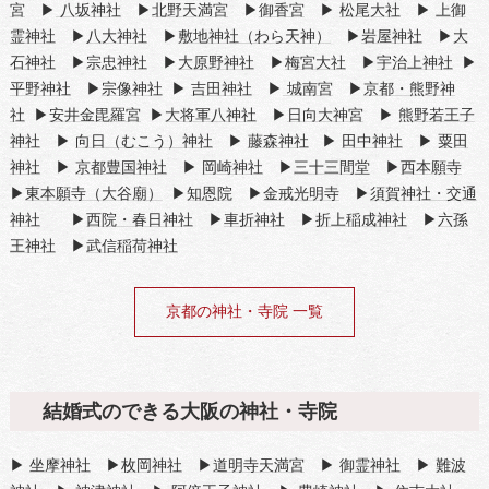
宮
▶
八坂神社
▶
北野天満宮
▶
御香宮
▶
松尾大社
▶
上御
霊神社
▶
八大神社
▶
敷地神社（わら天神）
▶
岩屋神社
▶
大
石神社
▶
宗忠神社
▶
大原野神社
▶
梅宮大社
▶
宇治上神社
▶
平野神社
▶
宗像神社
▶
吉田神社
▶
城南宮
▶
京都・熊野神
社
▶
安井金毘羅宮
▶
大将軍八神社
▶
日向大神宮
▶
熊野若王子
神社
▶
向日（むこう）神社
▶
藤森神社
▶
田中神社
▶
粟田
神社
▶
京都豊国神社
▶
岡崎神社
▶
三十三間堂
▶
西本願寺
▶
東本願寺（大谷廟）
▶
知恩院
▶
金戒光明寺
▶
須賀神社・交通
神社
▶
西院・春日神社
▶
車折神社
▶
折上稲成神社
▶
六孫
王神社
▶
武信稲荷神社
京都の神社・寺院 一覧
結婚式のできる大阪の神社・寺院
▶
坐摩神社
▶
枚岡神社
▶
道明寺天満宮
▶
御霊神社
▶
難波