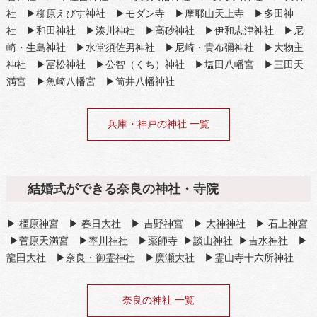
社
▶
柳原えびす神社
▶
モダン寺
▶
摩耶山天上寺
▶
多田神
社
▶
和田神社
▶
湊川神社
▶
高砂神社
▶
伊和志津神社
▶
尼
崎・生島神社
▶
水堂須佐男神社
▶
尼崎・貴布彌神社
▶
大物主
神社
▶
冨松神社
▶
公智（くち）神社
▶
塩田八幡宮
▶
三田天
満宮
▶
魚崎八幡宮
▶筒井八幡神社
兵庫・神戸の神社 一覧
結婚式ができる奈良の神社・寺院
▶
橿原神宮
▶
春日大社
▶
吉野神宮
▶
大神神社
▶
石上神宮
▶
菅原天満宮
▶
率川神社
▶
薬師寺
▶
談山神社
▶
吉水神社
▶
龍田大社
▶
奈良・御霊神社
▶
廣瀬大社
▶霊山寺十六所神社
奈良の神社 一覧