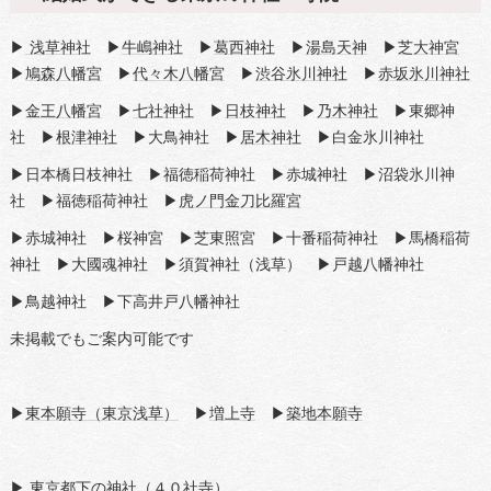
▶
浅草神社
▶
牛嶋神社
▶
葛西神社
▶
湯島天神
▶
芝大神宮
▶
鳩森八幡宮
▶
代々木八幡宮
▶
渋谷氷川神社
▶
赤坂氷川神社
▶
金王八幡宮
▶
七社神社
▶
日枝神社
▶
乃木神社
▶東郷神
社 ▶
根津神社
▶大鳥神社 ▶
居木神社
▶白金氷川神社
▶日本橋日枝神社 ▶福徳稲荷神社 ▶赤城神社 ▶沼袋氷川神
社 ▶福徳稲荷神社 ▶
虎ノ門金刀比羅宮
▶赤城神社 ▶桜神宮 ▶芝東照宮 ▶十番稲荷神社 ▶馬橋稲荷
神社 ▶大國魂神社 ▶須賀神社（浅草） ▶戸越八幡神社
▶鳥越神社 ▶下高井戸八幡神社
未掲載でもご案内可能です
▶
東本願寺（東京浅草）
▶
増上寺
▶
築地本願寺
▶
東京都下の神社（４０社寺）