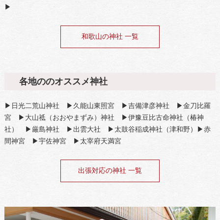
▶
和歌山の神社 一覧
各地ののオススメ神社
▶日光二荒山神社 ▶久能山東照宮 ▶吉備津彦神社 ▶金刀比羅
宮 ▶大山祗（おおやまずみ）神社 ▶伊豫豆比古命神社（椿神
社） ▶厳島神社 ▶出雲大社 ▶太鼓谷稲成神社（津和野）▶赤
間神宮 ▶宇佐神宮 ▶太宰府天満宮
出張対応の神社 一覧