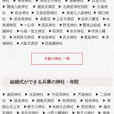
神社
▶
神津神社
▶
阿倍王子神社
▶
豊崎神社
▶
住吉大社
▶
難波八阪神社
▶
服部天満宮
▶
北御堂津村別院
▶
方違神
社
▶
杭全神社
▶
玉造稲荷神社
▶
海老江八坂神社
▶
開口神
社
▶
奈加美神社
▶
泉殿宮
▶
上宮天満宮
▶
壺井八幡宮
▶
水
無瀬神宮
▶
一心寺
▶
高浜神社
▶
野見神社
▶
瓢箪山稲成
▶
辛
國神社
▶
今福・皇大神宮
▶
高津宮
▶
矢作神社
▶
坪井八幡
宮
▶
岸和田天神宮
▶
弥栄神社
▶
兵主神社
▶
夜疑神社
▶
岸
城神社
▶
大阪天満宮
▶
四条畷神社
大阪の神社 一覧
結婚式ができる兵庫の神社・寺院
▶
廣田神社
▶
生田神社
▶
弓弦羽神社
▶
芦屋神社
▶
二宮神
社
▶
湯泉神社
▶
綱敷天満宮
▶
有間神社
▶
徳井神社
▶
摩
耶山天上寺
▶
舞子六神社
▶
赤穂大石神社
▶
西宮神社
▶
越木
岩神社
▶
本住吉神社
▶
小野八幡神社
▶
舞子六神社
▶
海神