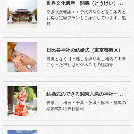
世界文化遺産「闘鶏（とうけい）神社」の神前結婚式（和歌山県田辺市）
空き状況確認＞＞予約方法などをご案内と
お得な定額プランもご紹介しています。熊
野…
日比谷神社の結婚式（東京都港区）
幾度となく引っ越しを繰り返し地名の由来
になった神社はビジネス街の総鎮守
結婚式のできる関東六県の神社一覧（７５社）県別表示｜三々九度東京
神奈川・埼玉・千葉・茨城・栃木・群馬の
結婚式対応神社情報