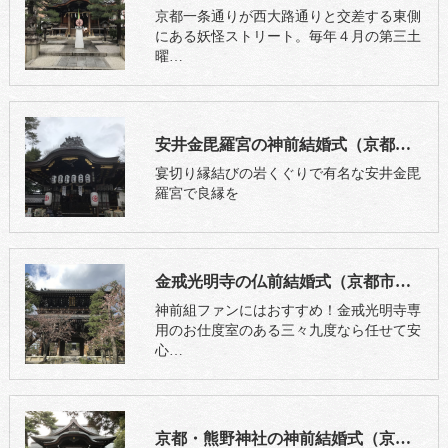
京都一条通りが西大路通りと交差する東側
にある妖怪ストリート。毎年４月の第三土
曜…
安井金毘羅宮の神前結婚式（京都市東山区）
宴切り縁結びの岩くぐりで有名な安井金毘
羅宮で良縁を
金戒光明寺の仏前結婚式（京都市左京区）
神前組ファンにはおすすめ！金戒光明寺専
用のお仕度室のある三々九度なら任せて安
心…
京都・熊野神社の神前結婚式（京都市左京区）