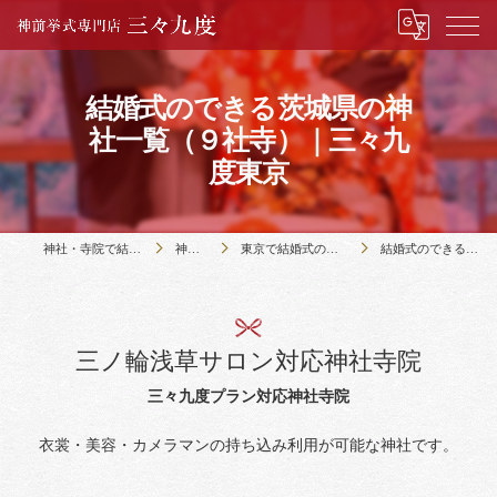
結婚式のできる茨城県の神
社一覧（９社寺）｜三々九
度東京
神社・寺院で結婚式のことなら神前挙式専門店三々九度
神社・寺院の紹介
東京で結婚式のできる６９社寺（２３区内）都下５社の紹介
結婚式のできる茨城県の神社一覧（９社寺）｜三々九度東京
三ノ輪浅草サロン対応神社寺院
三々九度プラン対応神社寺院
衣裳・美容・カメラマンの持ち込み利用が可能な神社です。