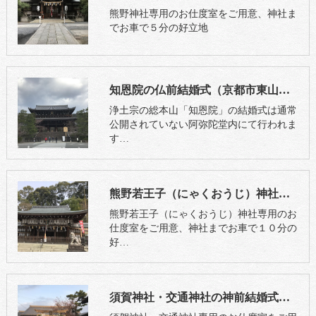
熊野神社専用のお仕度室をご用意、神社ま
でお車で５分の好立地
知恩院の仏前結婚式（京都市東山区）
浄土宗の総本山「知恩院」の結婚式は通常
公開されていない阿弥陀堂内にて行われま
す…
熊野若王子（にゃくおうじ）神社の神前結婚式（京都市左京区）
熊野若王子（にゃくおうじ）神社専用のお
仕度室をご用意、神社までお車で１０分の
好…
須賀神社・交通神社の神前結婚式（京都市左京区）