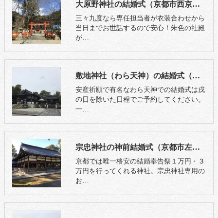
大原野神社の結婚式（京都市西京区）
三々九度なら専任担当者が衣装合わせから
当日までお世話するので安心！朱色の社殿
が…
敷地神社（わら天神）の結婚式（京都市右京区）
安産祈願で有名なわら天神での結婚式は戌
の日を除いた日程でご予約してください。
一…
宗忠神社の神前結婚式（京都市左京区）
京都では唯一格安の結婚奉告祭１万円・３
万円を行ってくれる神社。宗忠神社専用の
お…