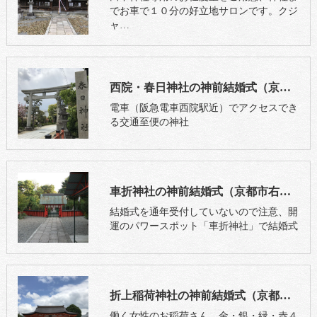
でお車で１０分の好立地サロンです。クジ
ャ…
西院・春日神社の神前結婚式（京都市右京区）
電車（阪急電車西院駅近）でアクセスでき
る交通至便の神社
車折神社の神前結婚式（京都市右京区）
結婚式を通年受付していないので注意、開
運のパワースポット「車折神社」で結婚式
折上稲荷神社の神前結婚式（京都市山科区）
働く女性のお稲荷さん。金・銀・緑・赤４