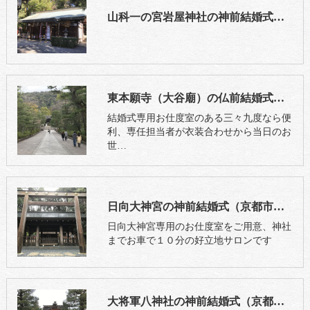
山科一の宮岩屋神社の神前結婚式（京都市山科区）
東本願寺（大谷廟）の仏前結婚式（京都市東山区）
結婚式専用お仕度室のある三々九度なら便
利、専任担当者が衣装合わせから当日のお
世…
日向大神宮の神前結婚式（京都市山科区）
日向大神宮専用のお仕度室をご用意、神社
までお車で１０分の好立地サロンです
大将軍八神社の神前結婚式（京都市上京区）