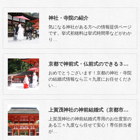
神社・寺院の紹介
気になる神社がある方への情報提供ページ
です。挙式初穂料は挙式時間帯などがわか
り…
京都で神前式・仏前式のできる３９社と９寺の紹介｜三々九度・京都本店
おめでとうございます！京都の神社・寺院
の結婚式情報なら三々九度にお任せくださ
い…
上賀茂神社の神前結婚式（京都市北区）
上賀茂神社の神前結婚式専用のお仕度室の
ある三々九度なら任せて安心！専任担当者
が…