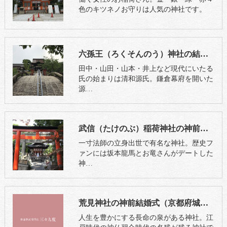
色のキツネノお守りは人気の神社です。
六孫王（ろくそんのう）神社の結婚式（京都市南区）
田中・山田・山本・井上など現代にいたる
氏の始まりは清和源氏。鎌倉幕府を開いた
源…
武信（たけのぶ）稲荷神社の神前結婚式（京都市中京区）
一寸法師の立身出世で有名な神社。歴史フ
ァンには坂本龍馬とお竜さんがデートした
神…
荒見神社の神前結婚式（京都府城陽市）
人生を豊かにする長命の泉がある神社。江