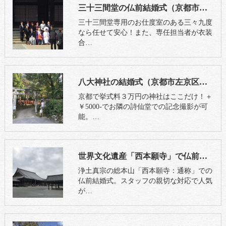
三十三間堂の仏前結婚式（京都市東山区）
三十三間堂専用のお仕度室のある三々九度
なら任せて安心！また、専任担当者が衣装
合…
八大神社の結婚式（京都市左京区）外国人カップルOK
京都で挙式料３万円の神社はここだけ！＋
￥5000-でお隣の詩仙堂での記念撮影が可
能。…
世界文化遺産「西本願寺」で仏前結婚式（京都市下京区）
浄土真宗の総本山「西本願寺：通称」での
仏前結婚式。スタッフの親切な対応で人気
が…