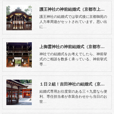
護王神社の神前結婚式（京都市上京区）
護王神社の結婚式では挙式後に京都御苑の
人力車周遊がセットされています。思い出
に…
上御霊神社の神前結婚式（京都市上京区）
神社での結婚式をお考えでしたら、神前挙
式のご相談を数多く承っている、神前挙式
専…
１日２組！吉田神社の結婚式（京都市左京区）
結婚式専用お仕度室のある三々九度なら便
利、専任担当者が衣装合わせから当日のお
世…