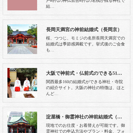
戸時代の神仏習合時代の名残が残る神社で
結…
長岡天満宮の神前結婚式（長岡京）
桜、つつじ、モミジの名所長岡天満宮での
結婚式は季節感満載です。挙式後のご会食
も…
大阪で神前式・仏前式のできる51社寺の紹介｜三々九度・大阪
関西最多160の結婚式ができる神社・寺院
の紹介サイト。大阪の神社の特徴は、ほと
んど…
淀屋橋・御霊神社の神前結婚式（大阪市中央区）
現地でのお仕度・お着替えが可能です。御
霊神社での申込方法やプラン・料金、フォ