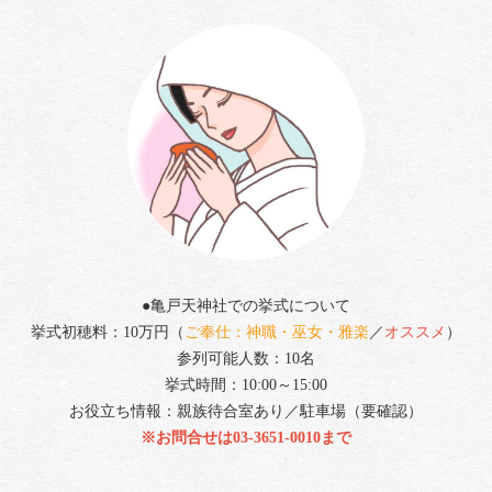
●亀戸天神社での挙式について
挙式初穂料：10万円（
ご奉仕：神職・巫女・雅楽
／
オススメ
）
参列可能人数：10名
挙式時間：10:00～15:00
お役立ち情報：親族待合室あり／駐車場（要確認）
※お問合せは03-3651-0010
まで