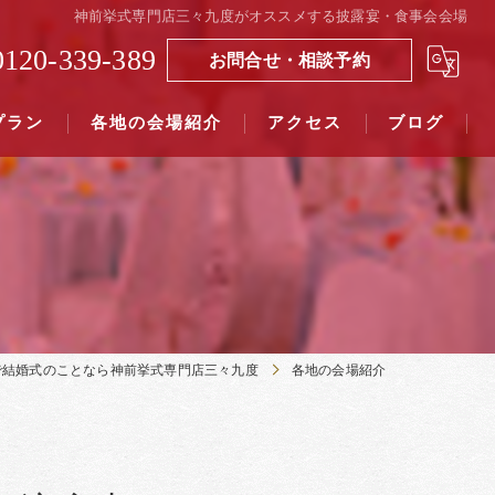
神前挙式専門店三々九度がオススメする披露宴・食事会会場
0120-339-389
お問合せ・相談予約
プラン
各地の会場紹介
アクセス
ブログ
覧（４０社寺）｜三々九度東京
覧（７５社）県別表示｜三々九度東京
で結婚式のことなら神前挙式専門店三々九度
各地の会場紹介