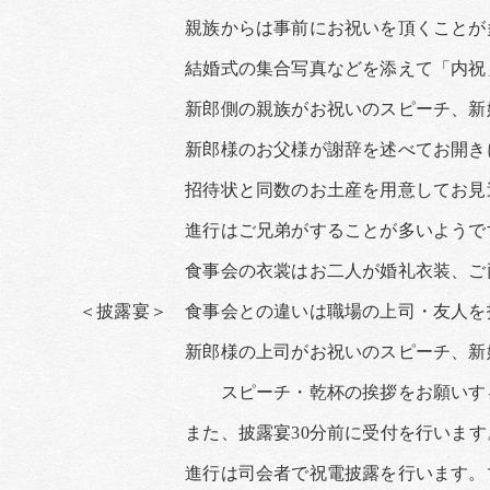
親族からは事前にお祝いを頂くことが多い
結婚式の集合写真などを添えて「内祝」を届
新郎側の親族がお祝いのスピーチ、新婦側
新郎様のお父様が謝辞を述べてお開きに
招待状と同数のお土産を用意してお見送
進行はご兄弟がすることが多いようですが
食事会の衣裳はお二人が婚礼衣装、ご両親
＜披露宴＞ 食事会との違いは職場の上司・友人を
新郎様の上司がお祝いのスピーチ、新婦様
スピーチ・乾杯の挨拶をお願いする上司
また、披露宴30分前に受付を行います。ご
進行は司会者で祝電披露を行います。マイ