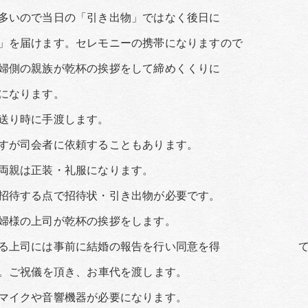
ので当日の「引き出物」ではなく後日に
けます。セレモニーの携帯になりますので
の親族が乾杯の挨拶をして締めくくりに
なります。
り時に手渡します。
司会者に依頼することもあります。
は正装・礼服になります。
招待する点で招待状・引き出物が必要です。
の上司が乾杯の挨拶をします。
には事前に結婚の報告を行い同意を得 て招待
祝儀を頂き、お車代を渡します。
クや音響機器が必要になります。