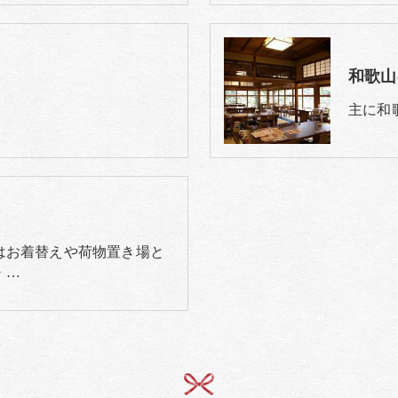
和歌山
主に和
はお着替えや荷物置き場と
・…