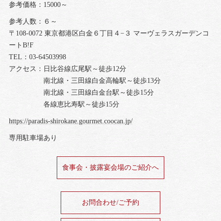
参考価格：15000～
参考人数：６～
〒108-0072 東京都港区白金６丁目４−３ マーヴェラスガーデンコ
ートB!F
TEL：03-64503998
アクセス：日比谷線広尾駅～徒歩12分
南北線・三田線白金高輪駅～徒歩13分
南北線・三田線白金台駅～徒歩15分
各線恵比寿駅～徒歩15分
https://paradis-shirokane.gourmet.coocan.jp/
専用駐車場あり
食事会・披露宴会場のご紹介へ
お問合わせ/ご予約