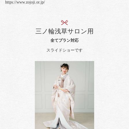
https://www.zojoji.or.jp/
三ノ輪浅草サロン用
全てプラン対応
スライドショーです