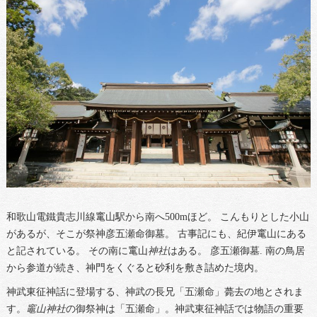
和歌山電鐵貴志川線竃山駅から南へ500mほど。 こんもりとした小山
があるが、そこが祭神彦五瀬命御墓。 古事記にも、紀伊竃山にある
と記されている。 その南に竃山
神社
はある。 彦五瀬御墓. 南の鳥居
から参道が続き、神門をくぐると砂利を敷き詰めた境内。
神武東征神話に登場する、神武の長兄「五瀬命」薨去の地とされま
す。
竈山神社
の御祭神は「五瀬命」。神武東征神話では物語の重要