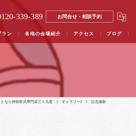
0120-339-389
お問合せ・相談予約
プラン
各地の会場紹介
アクセス
ブログ
覧（４０社寺）｜三々九度東京
覧（７５社）県別表示｜三々九度東京
ことなら神前挙式専門店三々九度
ギャラリー2
記念撮影