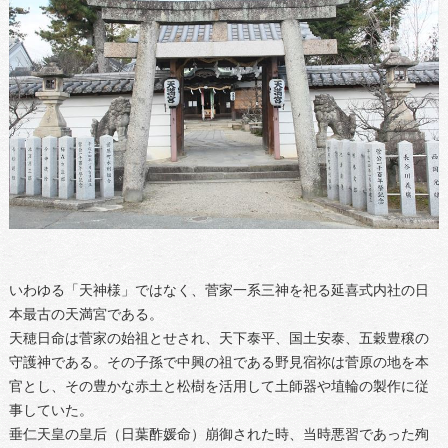
いわゆる「天神様」ではなく、菅家一系三神を祀る延喜式内社の日
本最古の天満宮である。
天穂日命は菅家の始祖とせされ、天下泰平、国土安泰、五穀豊穣の
守護神である。その子孫で中興の祖である野見宿祢は菅原の地を本
官とし、その豊かな赤土と松樹を活用して土師器や埴輪の製作に従
事していた。
垂仁天皇の皇后（日葉酢媛命）崩御された時、当時悪習であった殉