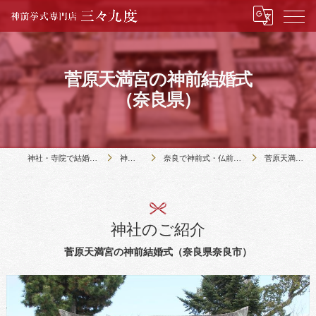
菅原天満宮の神前結婚式
（奈良県）
神社・寺院で結婚式のことなら神前挙式専門店三々九度
神社・寺院の紹介
奈良で神前式・仏前式のできる15社寺の紹介｜三々九度・奈良
菅原天満宮の神前結婚式（奈良県）
神社のご紹介
菅原天満宮の神前結婚式（奈良県奈良市）