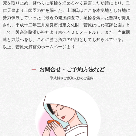
死を取り止め、替わりに埴輪を埋めるべく建言した功績により、垂
仁天皇より土師臣の姓を賜った。土師氏はここを本拠地とし各地に
勢力伸展していった（最近の発掘調査で、埴輪を焼いた窯跡が発見
され、平成十二年三月奈良市指定文化財「菅原はにわ窯跡公園」と
して、阪奈道路沿い神社より東へ４００メートル）。また、当麻蹶
速と力競べをし、これに勝ち角力の始祖としても知られている。
以上、菅原天満宮のホームページより
お問合せ・ご予約方法など
挙式料やご参列人数のご案内