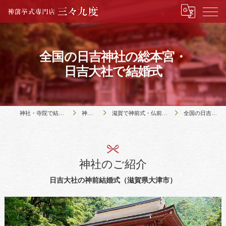
全国の日吉神社の総本宮・
日吉大社で結婚式
神社・寺院で結婚式のことなら神前挙式専門店三々九度
神社・寺院の紹介
滋賀で神前式・仏前式のできる13社寺の紹介｜三々九度・京都本店
全国の日吉神社の総本宮・日吉大社で結婚式
神社のご紹介
日吉大社の神前結婚式（滋賀県大津市）