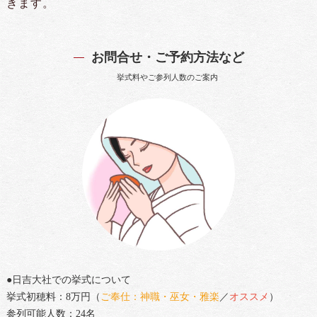
きます。
お問合せ・ご予約方法など
挙式料やご参列人数のご案内
●日吉大社での挙式について
挙式初穂料：8万円（
ご奉仕：神職・巫女・雅楽
／
オススメ
）
参列可能人数：24名