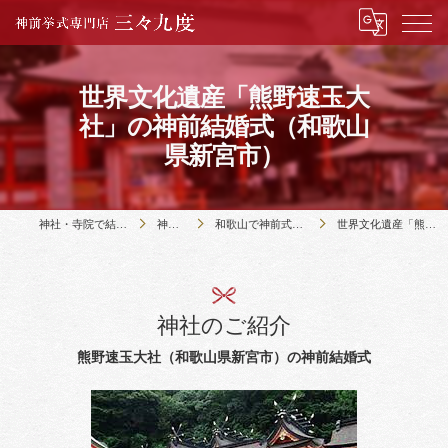
世界文化遺産「熊野速玉大
社」の神前結婚式（和歌山
県新宮市）
神社・寺院で結婚式のことなら神前挙式専門店三々九度
神社・寺院の紹介
和歌山で神前式・仏前式のできる12社寺の紹介｜三々九度
世界文化遺産「熊野速玉大社」の神前結婚式（和歌山県新宮市）
神社のご紹介
熊野速玉大社（和歌山県新宮市）の神前結婚式