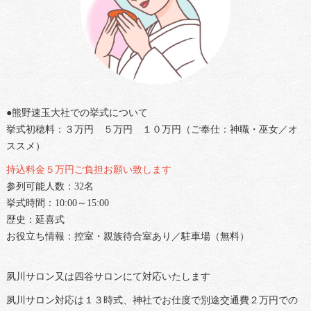
●熊野速玉大社での挙式について
挙式初穂料：３万円 ５万円 １０万円（ご奉仕：神職・巫女／オ
ススメ）
持込料金５万円ご負担お願い致します
参列可能人数：32名
挙式時間：10:00～15:00
歴史：延喜式
お役立ち情報：控室・親族待合室あり／駐車場（無料）
夙川サロン又は四谷サロンにて対応いたします
夙川サロン対応は１３時式、神社でお仕度で別途交通費２万円での