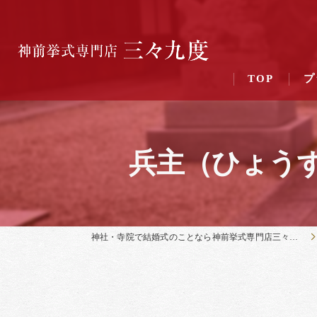
TOP
プ
兵主（ひょう
神社・寺院で結婚式のことなら神前挙式専門店三々九度