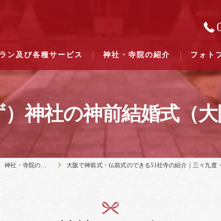
ラン及び各種サービス
神社・寺院の紹介
フォト
ず）神社の神前結婚式（大
結婚式のできる東京都下の神社一
結婚式のできる関東六県の神社一
神社・寺院の紹介
大阪で神前式・仏前式のできる51社寺の紹介｜三々九度・大