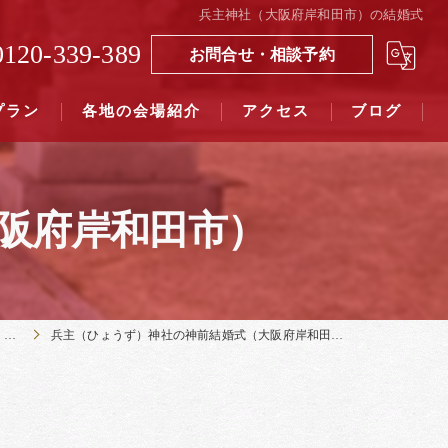
兵主神社（大阪府岸和田市）の結婚式
0120-339-389
お問合せ・相談予約
プラン
各地の会場紹介
アクセス
ブログ
阪府岸和田市）
覧（４０社寺）｜三々九度東京
覧（７５社）県別表示｜三々九度東京
阪
兵主（ひょうず）神社の神前結婚式（大阪府岸和田市）