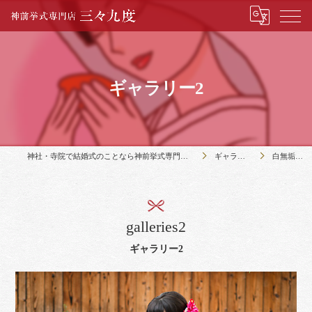
ギャラリー2
神社・寺院で結婚式のことなら神前挙式専門店三々九度
ギャラリー2
白無垢-022
galleries2
ギャラリー2