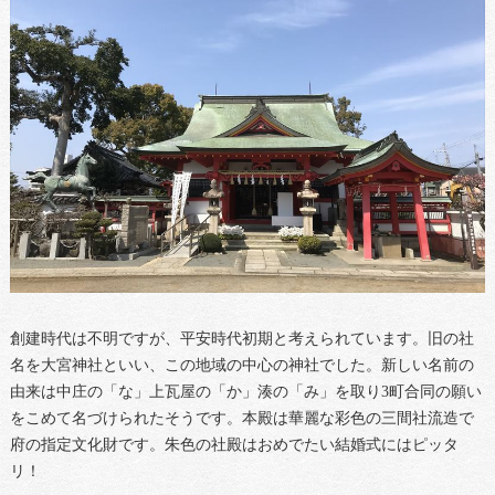
創建時代は不明ですが、平安時代初期と考えられています。旧の社
名を大宮神社といい、この地域の中心の神社でした。新しい名前の
由来は中庄の「な」上瓦屋の「か」湊の「み」を取り3町合同の願い
をこめて名づけられたそうです。本殿は華麗な彩色の三間社流造で
府の指定文化財です。朱色の社殿はおめでたい結婚式にはピッタ
リ！