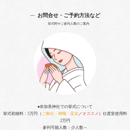
お問合せ・ご予約方法など
挙式料やご参列人数のご案内
●奈加美神社での挙式について
挙式初穂料：5万円（
ご奉仕：神職・巫女
／
オススメ
）仕度室使用料
2万円
参列可能人数：少人数～