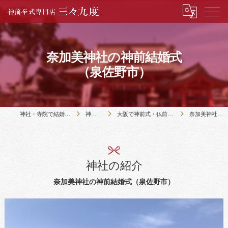
奈加美神社の神前結婚式
（泉佐野市）
神社・寺院で結婚式のことなら神前挙式専門店三々九度
神社・寺院の紹介
大阪で神前式・仏前式のできる51社寺の紹介｜三々九度・大阪
奈加美神社の神前結婚式（泉佐野市）
神社の紹介
奈加美神社の神前結婚式（泉佐野市）