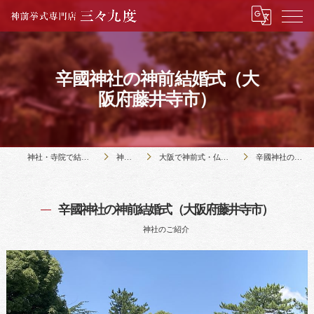
辛國神社の神前結婚式（大
阪府藤井寺市）
神社・寺院で結婚式のことなら神前挙式専門店三々九度
神社・寺院の紹介
大阪で神前式・仏前式のできる51社寺の紹介｜三々九度・大阪
辛國神社の神前結婚式（大阪府藤井寺市）
辛國神社の神前結婚式（大阪府藤井寺市）
神社のご紹介