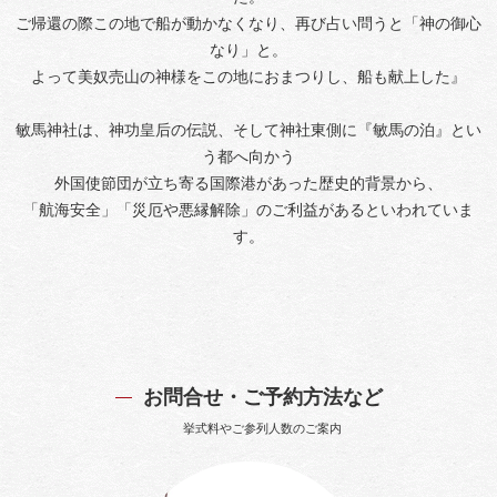
ご帰還の際この地で船が動かなくなり、再び占い問うと「神の御心
なり」と。
よって美奴売山の神様をこの地におまつりし、船も献上した』
敏馬神社は、神功皇后の伝説、そして神社東側に『敏馬の泊』とい
う都へ向かう
外国使節団が立ち寄る国際港があった歴史的背景から、
「航海安全」「災厄や悪縁解除」のご利益があるといわれていま
す。
お問合せ・ご予約方法など
挙式料やご参列人数のご案内