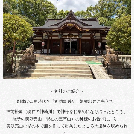
＜神社のご紹介＞
創建は奈良時代？『神功皇后が、朝鮮出兵に先立ち、
神前松原（現在の神崎川）で神様をお集めになり占ったところ、
能勢の美奴売山（現在の三草山）の神様のお告げにより、
美奴売山の杉の木で船を作って出兵したところ大勝利を収められ
た。