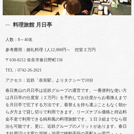
料理旅館 月日亭
人数：8～40名
参考費用：婚礼料理 1人12,000円～ 控室２万円
〒630-8212 奈良市春日野町158
TEL：0742-26-2021
アクセス：近鉄「奈良駅」よりタクシーで10分
春日奥山の月日亭は近鉄グループの運営です。一番便利な使い方
は月日亭の仕度室（２万円）を予約してお仕度からお着換えまで
を月日亭で完了する方法です。着替えを持ち運ぶこともなく朝か
ら夕方まで貸し切りで利用できます。リーズナブル価格と持込料
金不老で利用できる純和風の料理旅館です。１日３組までなら宿
泊も可能です。更に、近鉄グループのメリットがあります。春日
大社周辺は大変な混雑・渋滞で移動手段の手配も一苦労・・・。