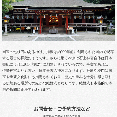
国宝の七枝刀のある神社、拝殿は約900年前に創建された国内で現存
する最古の拝殿だそうです。さらに驚くべきは石上神宮自体は日本
書紀によれば紀元前82年に創建とされているので、事実であれば、
伊勢神宮よりも古い、日本最古の神宮になります。拝殿や楼門は国
宝や重要文化財にも指定されており、歴史の重みも十分に感じ取れ
る伝統ある場所での厳かな結婚式となります。結婚式も本格的で本
殿の板間に正座で行われます。
お問合せ・ご予約方法など
挙式料やご参列人数のご案内