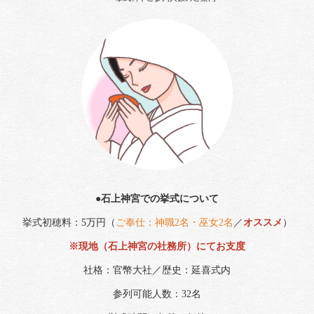
●石上神宮での挙式について
挙式初穂料：5万円（
ご奉仕：神職2名・巫女2名
／
オススメ
）
※現地（石上神宮の社務所）にてお支度
社格：官幣大社／歴史：延喜式内
参列可能人数：32名