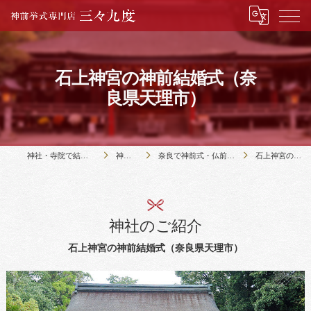
石上神宮の神前結婚式（奈
良県天理市）
神社・寺院で結婚式のことなら神前挙式専門店三々九度
神社・寺院の紹介
奈良で神前式・仏前式のできる15社寺の紹介｜三々九度・奈良
石上神宮の神前結婚式（奈良県天理市）
神社のご紹介
石上神宮の神前結婚式（奈良県天理市）