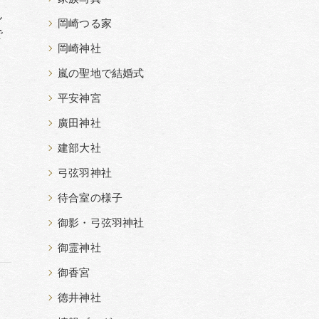
ん
岡崎つる家
で
岡崎神社
嵐の聖地で結婚式
平安神宮
廣田神社
建部大社
弓弦羽神社
待合室の様子
御影・弓弦羽神社
御霊神社
御香宮
徳井神社