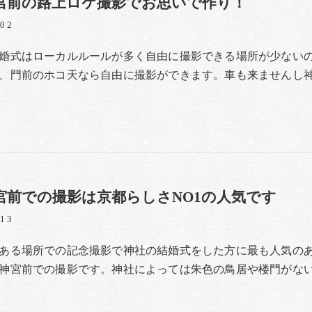
宮前の路上ロケ撮影でお思いで作り！
/02
婚式はローカルルールが多く自由に撮影できる場所が少ない
、門前のホコ天なら自由に撮影ができます。車も来ませんし
宮前での撮影は京都らしさNO1の人気です
/13
ある場所での記念撮影で神社の結婚式をした方に最も人気の
神宮前での撮影です。神社によっては朱色の鳥居や楼門がな