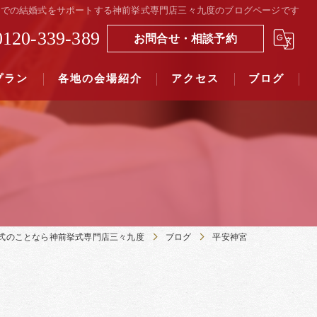
社での結婚式をサポートする神前挙式専門店三々九度のブログページです
0120-339-389
お問合せ・相談予約
プラン
各地の会場紹介
アクセス
ブログ
覧（４０社寺）｜三々九度東京
覧（７５社）県別表示｜三々九度東京
式のことなら神前挙式専門店三々九度
ブログ
平安神宮