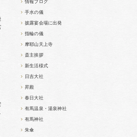
情報ブログ
手水の儀
後
披露宴会場に出発
宮
指輪の儀
摩耶山天上寺
斎主挨拶
新生活様式
日吉大社
昇殿
春日大社
安
有馬温泉・湯泉神社
し
有馬神社
朱傘