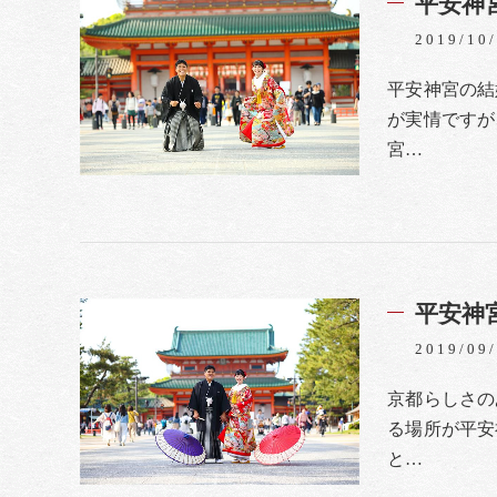
平安神
2019/10
平安神宮の結
が実情ですが
宮…
平安神
2019/09
京都らしさの
る場所が平安
と…