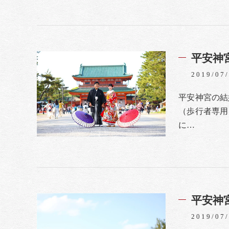
平安神
2019/07
平安神宮の結
（歩行者専用
に…
平安神
2019/07