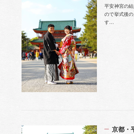
平安神宮の結
ので挙式後の
す…
京都・