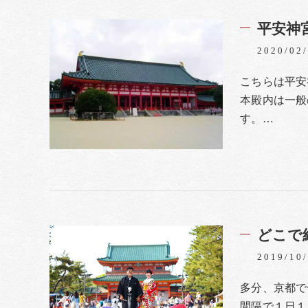
平安神
2020/02
こちらは平安
本殿内は一般
す。…
どこで
2019/10
多分、京都で
間隔で１日１