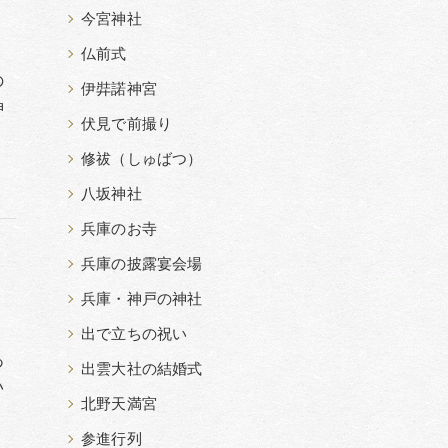
今宮神社
仏前式
の
伊弉諾神宮
神
伏見で前撮り
修祓（しゅばつ）
八坂神社
兵庫のお寺
兵庫の披露宴会場
兵庫・神戸の神社
出で立ちの祝い
あ
出雲大社の結婚式
い
北野天満宮
参進行列