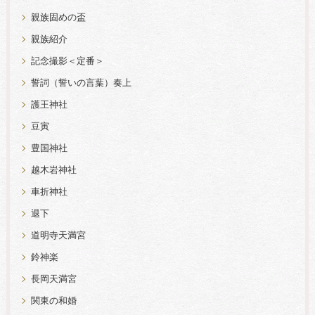
親族固めの盃
親族紹介
記念撮影＜定番＞
誓詞（誓いの言葉）奏上
護王神社
豆寅
豊国神社
越木岩神社
車折神社
退下
道明寺天満宮
鈴神楽
長岡天満宮
関東の和婚