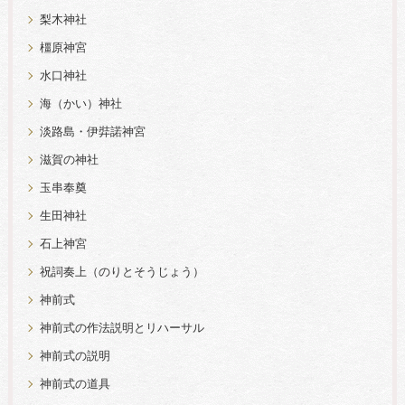
梨木神社
橿原神宮
水口神社
海（かい）神社
淡路島・伊弉諾神宮
滋賀の神社
玉串奉奠
生田神社
石上神宮
祝詞奏上（のりとそうじょう）
神前式
神前式の作法説明とリハーサル
神前式の説明
神前式の道具