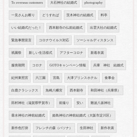
To overseas customers
大石神社の結婚式
photography
一見さんお断り
どうすれば
茨木神社の結婚式
料亭
いい結婚式だった！
西本願寺の仏前結婚式
出雲大社の結婚式
緊急事態宣言
コロナウイルス対応
ソーシャルディスタンス
祇園祭
新しい生活様式
アフターコロナ
新着衣裳
服喪期間
コロナ
GOTOキャンペーン情報
兵庫 神社 結婚式
紀州東照宮
六三園
宮島
大津プリンスホテル
食事会
白鹿クラシックス
魚崎八幡宮
西本願寺
和田神社（兵庫県）
田村神社（滋賀県甲賀市）
前撮り
安い
難波八坂神社
垂水神社の神前結婚式
姫島神社の神前結婚式（大阪市淀川区）
新作色打掛
フレンチの森（パソナ）
生田神社
新作衣裳