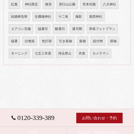
紅葉
神社限定
格安
茶臼山公園
宮本武蔵
八大神社
結婚奉告祭
生國魂神社
十二単
撮影
葛西神社
エアコン完備
猛暑日
酷暑日
通天閣
和装フォトプラン
猛暑
白無垢
色打掛
引き振袖
振袖
紋付袴
留袖
モーニング
七五三衣裳
持込禁止
衣裳
カメラマン
0120-339-389
お問い合わせ・予約
TOP
仏前式（寺院の結婚式）