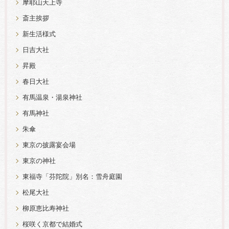
摩耶山天上寺
斎主挨拶
新生活様式
日吉大社
昇殿
春日大社
有馬温泉・湯泉神社
有馬神社
朱傘
東京の披露宴会場
東京の神社
東福寺「芬陀院」別名：雪舟庭園
松尾大社
柳原恵比寿神社
桜咲く京都で結婚式