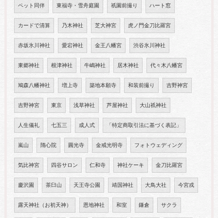
ペット同伴
東福寺・雪舟庭園
祇園前撮り
ハート窓
カードで清算
乃木神社
芝大神宮
虎ノ門金刀比羅宮
赤坂氷川神社
愛宕神社
金王八幡宮
渋谷氷川神社
東郷神社
根津神社
牛嶋神社
居木神社
代々木八幡宮
鳩森八幡神社
増上寺
築地本願寺
和装前撮り
吉野神宮
吉野神宮
東京
浅草神社
芦屋神社
大山祇神社
人生儀礼
七五三
成人式
「特定商取引法に基づく表記」
嵐山
隋心院
圓光寺
金戒光明寺
フォトウェディング
気比神宮
四谷サロン
仁和寺
神社ケーキ
金刀比羅宮
慶沢園
茶臼山
天王寺公園
靖国神社
大鳥大社
今宮戎
露天神社（お初天神）
恩地神社
和室
鎌倉
サクラ