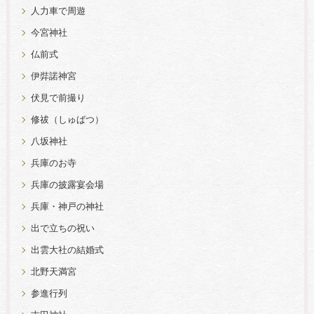
人力車で周遊
今宮神社
仏前式
伊弉諾神宮
伏見で前撮り
修祓（しゅばつ）
八坂神社
兵庫のお寺
兵庫の披露宴会場
兵庫・神戸の神社
出で立ちの祝い
出雲大社の結婚式
北野天満宮
参進行列