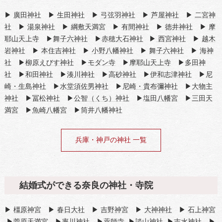
▶
廣田神社
▶
生田神社
▶
弓弦羽神社
▶
芦屋神社
▶
二宮神
社
▶
湯泉神社
▶
綱敷天満宮
▶
有間神社
▶
徳井神社
▶
摩
耶山天上寺
▶
舞子六神社
▶
赤穂大石神社
▶
西宮神社
▶
越木
岩神社
▶
本住吉神社
▶
小野八幡神社
▶
舞子六神社
▶
海神
社
▶
柳原えびす神社
▶
モダン寺
▶
摩耶山天上寺
▶
多田神
社
▶
和田神社
▶
湊川神社
▶
高砂神社
▶
伊和志津神社
▶
尼
崎・生島神社
▶
水堂須佐男神社
▶
尼崎・貴布彌神社
▶
大物主
神社
▶
冨松神社
▶
公智（くち）神社
▶
塩田八幡宮
▶
三田天
満宮
▶
魚崎八幡宮
▶筒井八幡神社
兵庫・神戸の神社 一覧
結婚式ができる奈良の神社・寺院
▶
橿原神宮
▶
春日大社
▶
吉野神宮
▶
大神神社
▶
石上神宮
▶
菅原天満宮
▶
率川神社
▶
薬師寺
▶
談山神社
▶
吉水神社
▶