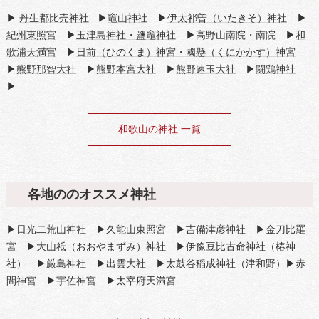
▶
丹生都比売神社
▶
竈山神社
▶
伊太祁曽（いたきそ）神社
▶
紀州東照宮
▶
玉津島神社・鹽竈神社
▶高野山南院・南院 ▶
和
歌浦天満宮
▶
日前（ひのくま）神宮・國懸（くにかかす）神宮
▶
熊野那智大社
▶
熊野本宮大社
▶
熊野速玉大社
▶
闘鶏神社
▶
和歌山の神社 一覧
各地ののオススメ神社
▶日光二荒山神社 ▶久能山東照宮 ▶吉備津彦神社 ▶金刀比羅
宮 ▶大山祗（おおやまずみ）神社 ▶伊豫豆比古命神社（椿神
社） ▶厳島神社 ▶出雲大社 ▶太鼓谷稲成神社（津和野）▶赤
間神宮 ▶宇佐神宮 ▶太宰府天満宮