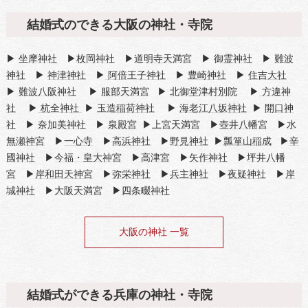
結婚式のできる大阪の神社・寺院
▶
坐摩神社
▶
枚岡神社
▶
道明寺天満宮
▶
御霊神社
▶
難波
神社
▶
神津神社
▶
阿倍王子神社
▶
豊崎神社
▶
住吉大社
▶
難波八阪神社
▶
服部天満宮
▶
北御堂津村別院
▶
方違神
社
▶
杭全神社
▶
玉造稲荷神社
▶
海老江八坂神社
▶
開口神
社
▶
奈加美神社
▶
泉殿宮
▶
上宮天満宮
▶
壺井八幡宮
▶
水
無瀬神宮
▶
一心寺
▶
高浜神社
▶
野見神社
▶
瓢箪山稲成
▶
辛
國神社
▶
今福・皇大神宮
▶
高津宮
▶
矢作神社
▶
坪井八幡
宮
▶
岸和田天神宮
▶
弥栄神社
▶
兵主神社
▶
夜疑神社
▶
岸
城神社
▶
大阪天満宮
▶
四条畷神社
大阪の神社 一覧
結婚式ができる兵庫の神社・寺院