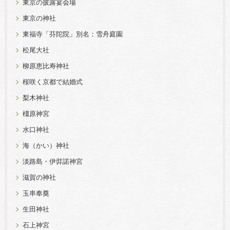
東京の披露宴会場
東京の神社
東福寺「芬陀院」別名：雪舟庭園
松尾大社
柳原恵比寿神社
桜咲く京都で結婚式
梨木神社
橿原神宮
水口神社
海（かい）神社
淡路島・伊弉諾神宮
滋賀の神社
玉串奉奠
生田神社
石上神宮