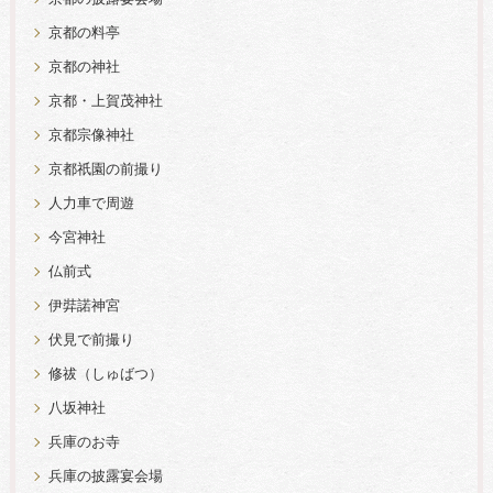
京都の料亭
京都の神社
京都・上賀茂神社
京都宗像神社
京都祇園の前撮り
人力車で周遊
今宮神社
仏前式
伊弉諾神宮
伏見で前撮り
修祓（しゅばつ）
八坂神社
兵庫のお寺
兵庫の披露宴会場