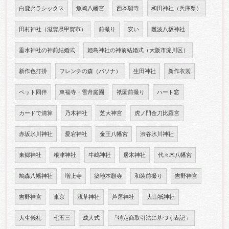
白鹿クラシックス
魚崎八幡宮
西本願寺
和田神社（兵庫県）
田村神社（滋賀県甲賀市）
前撮り
安い
難波八坂神社
垂水神社の神前結婚式
姫島神社の神前結婚式（大阪市淀川区）
新作色打掛
フレンチの森（パソナ）
生田神社
新作衣裳
ペット同伴
東福寺・雪舟庭園
祇園前撮り
ハート窓
カードで清算
乃木神社
芝大神宮
虎ノ門金刀比羅宮
赤坂氷川神社
愛宕神社
金王八幡宮
渋谷氷川神社
東郷神社
根津神社
牛嶋神社
居木神社
代々木八幡宮
鳩森八幡神社
増上寺
築地本願寺
和装前撮り
吉野神宮
吉野神宮
東京
浅草神社
芦屋神社
大山祇神社
人生儀礼
七五三
成人式
「特定商取引法に基づく表記」