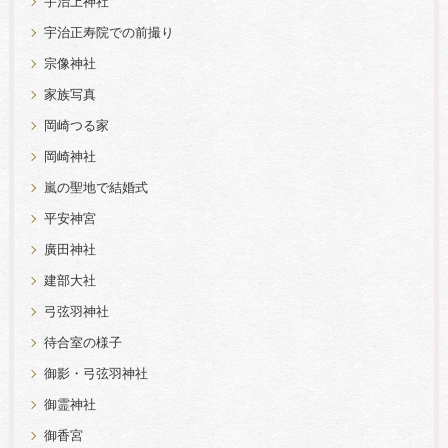
宇治上神社
宇治正寿院での前撮り
宗像神社
家族写真
岡崎つる家
岡崎神社
嵐の聖地で結婚式
平安神宮
廣田神社
建部大社
弓弦羽神社
待合室の様子
御影・弓弦羽神社
御霊神社
御香宮