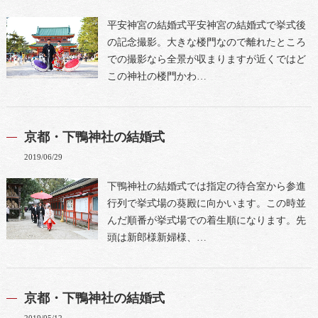
平安神宮の結婚式平安神宮の結婚式で挙式後
の記念撮影。大きな楼門なので離れたところ
での撮影なら全景が収まりますが近くではど
この神社の楼門かわ…
京都・下鴨神社の結婚式
2019/06/29
下鴨神社の結婚式では指定の待合室から参進
行列で挙式場の葵殿に向かいます。この時並
んだ順番が挙式場での着生順になります。先
頭は新郎様新婦様、…
京都・下鴨神社の結婚式