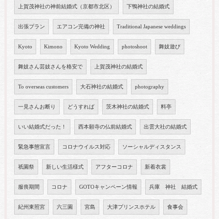
上賀茂神社の神前結婚式（京都市北区）
下鴨神社の結婚式
出張プラン
エアコン完備の神社
Traditional Japanese weddings
Kyoto
Kimono
Kyoto Wedding
photoshoot
舞妓遊び
舞妓さん芸妓さんを格安で
上賀茂神社の結婚式
To overseas customers
大石神社の結婚式
photography
一見さんお断り
どうすれば
茨木神社の結婚式
料亭
いい結婚式だった！
西本願寺の仏前結婚式
出雲大社の結婚式
緊急事態宣言
コロナウイルス対応
ソーシャルディスタンス
祇園祭
新しい生活様式
アフターコロナ
新着衣裳
服喪期間
コロナ
GOTOキャンペーン情報
兵庫 神社 結婚式
紀州東照宮
六三園
宮島
大津プリンスホテル
食事会