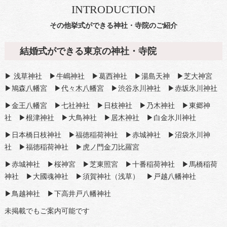
INTRODUCTION
その他挙式ができる神社・寺院のご紹介
結婚式ができる東京の神社・寺院
▶
浅草神社
▶
牛嶋神社
▶
葛西神社
▶
湯島天神
▶
芝大神宮
▶
鳩森八幡宮
▶
代々木八幡宮
▶
渋谷氷川神社
▶
赤坂氷川神社
▶
金王八幡宮
▶
七社神社
▶
日枝神社
▶
乃木神社
▶東郷神
社 ▶
根津神社
▶大鳥神社 ▶
居木神社
▶白金氷川神社
▶日本橋日枝神社 ▶福徳稲荷神社 ▶赤城神社 ▶沼袋氷川神
社 ▶福徳稲荷神社 ▶
虎ノ門金刀比羅宮
▶赤城神社 ▶桜神宮 ▶芝東照宮 ▶十番稲荷神社 ▶馬橋稲荷
神社 ▶大國魂神社 ▶須賀神社（浅草） ▶戸越八幡神社
▶鳥越神社 ▶下高井戸八幡神社
未掲載でもご案内可能です