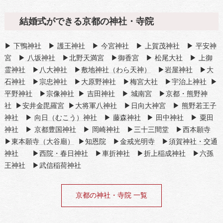
結婚式ができる京都の神社・寺院
▶
下鴨神社
▶
護王神社
▶
今宮神社
▶
上賀茂神社
▶
平安神
宮
▶
八坂神社
▶
北野天満宮
▶
御香宮
▶
松尾大社
▶
上御
霊神社
▶
八大神社
▶
敷地神社（わら天神）
▶
岩屋神社
▶
大
石神社
▶
宗忠神社
▶
大原野神社
▶
梅宮大社
▶
宇治上神社
▶
平野神社
▶
宗像神社
▶
吉田神社
▶
城南宮
▶
京都・熊野神
社
▶
安井金毘羅宮
▶
大将軍八神社
▶
日向大神宮
▶
熊野若王子
神社
▶
向日（むこう）神社
▶
藤森神社
▶
田中神社
▶
粟田
神社
▶
京都豊国神社
▶
岡崎神社
▶
三十三間堂
▶
西本願寺
▶
東本願寺（大谷廟）
▶
知恩院
▶
金戒光明寺
▶
須賀神社・交通
神社
▶
西院・春日神社
▶
車折神社
▶
折上稲成神社
▶
六孫
王神社
▶
武信稲荷神社
京都の神社・寺院 一覧