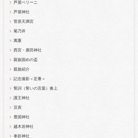
芦屋ベリーニ
芦屋神社
菅原天満宮
菊乃井
萬重
西宮・廣田神社
親族固めの盃
親族紹介
記念撮影＜定番＞
誓詞（誓いの言葉）奏上
護王神社
豆寅
豊国神社
越木岩神社
車折神社