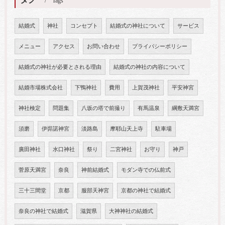
Tags
結婚式
神社
コンセプト
結婚式の神社について
サービス
メニュー
アクセス
お問い合わせ
プライバシーポリシー
結婚式の神社が必要とされる理由
結婚式の神社の内容について
結婚市場株式会社
下鴨神社
費用
上賀茂神社
平安神宮
神社検定
問題集
八坂の塔で前撮り
有馬温泉
綱敷天満宮
須磨
伊弉諾神宮
淡路島
摩耶山天上寺
駐車場
廣田神社
水口神社
祭り
二宮神社
お守り
神戸
菅原天満宮
奈良
神前結婚式
モダン寺での仏前式
三十三間堂
京都
服部天神宮
京都の神社で結婚式
奈良の神社で結婚式
滋賀県
大神神社の結婚式