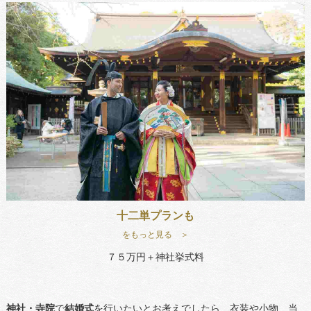
十二単プランも
をもっと見る ＞
７５万円＋神社挙式料
神社・寺院
で
結婚式
を行いたいとお考えでしたら、衣装や小物、当