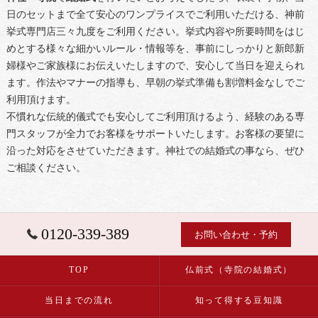
日のセットまで全て安心のワンプライスでご利用いただける、神前
挙式専門店三々九度をご利用ください。挙式内容や所要時間をはじ
めとする様々な細かいルール・情報等を、事前にしっかりと新郎新
婦様やご家族様にお伝えいたしますので、安心して当日を迎えられ
ます。作法やマナーの指導も、早朝の挙式準備も割増料金なしでご
利用頂けます。
不慣れな伝統的儀式でも安心してご利用頂けるよう、経験のある専
門スタッフが全力でお客様をサポートいたします。お客様の要望に
沿った対応をさせていただきます。神社での結婚式の事なら、ぜひ
ご相談ください。
0120-339-389
お問い合わせ・予約
TOP
仏前式（寺院の結婚式）
当日までの流れ
知って得する豆知識