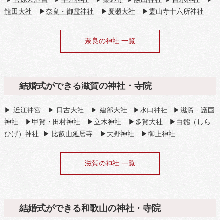
龍田大社
▶
奈良・御霊神社
▶
廣瀬大社
▶霊山寺十六所神社
奈良の神社 一覧
結婚式ができる滋賀の神社・寺院
▶
近江神宮
▶
日吉大社
▶
建部大社
▶
水口神社
▶
滋賀・護国
神社
▶
甲賀・田村神社
▶
立木神社
▶
多賀大社
▶
白鬚（しら
ひげ）神社
▶
比叡山延暦寺
▶
大野神社
▶
御上神社
滋賀の神社 一覧
結婚式ができる和歌山の神社・寺院