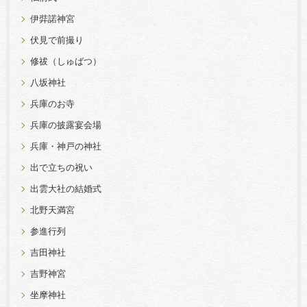
伊弉諾神宮
伏見で前撮り
修祓（しゅばつ）
八坂神社
兵庫のお寺
兵庫の披露宴会場
兵庫・神戸の神社
出で立ちの祝い
出雲大社の結婚式
北野天満宮
参進行列
吉田神社
吉野神宮
坐摩神社