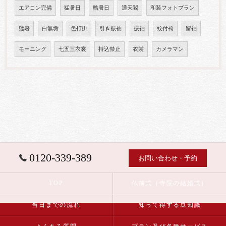
エアコン完備
猛暑日
酷暑日
通天閣
和装フォトプラン
猛暑
白無垢
色打掛
引き振袖
振袖
紋付袴
留袖
モーニング
七五三衣裳
持込禁止
衣裳
カメラマン
0120-339-389
お問い合わせ・予約
TOP
仏前式（寺院の結婚式）
当日までの流れ
知って得する豆知識