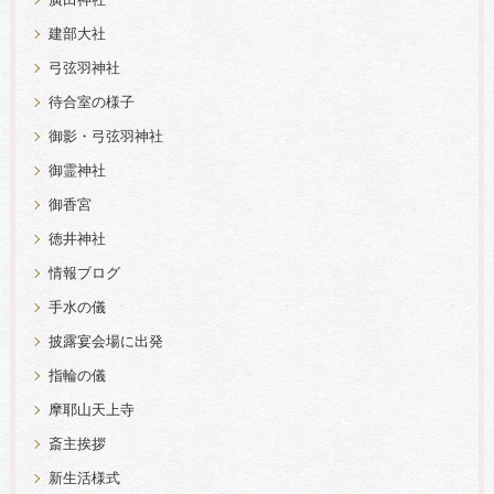
建部大社
弓弦羽神社
待合室の様子
御影・弓弦羽神社
御霊神社
御香宮
徳井神社
情報ブログ
手水の儀
披露宴会場に出発
指輪の儀
摩耶山天上寺
斎主挨拶
新生活様式