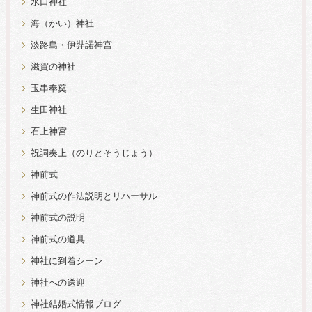
水口神社
海（かい）神社
淡路島・伊弉諾神宮
滋賀の神社
玉串奉奠
生田神社
石上神宮
祝詞奏上（のりとそうじょう）
神前式
神前式の作法説明とリハーサル
神前式の説明
神前式の道具
神社に到着シーン
神社への送迎
神社結婚式情報ブログ