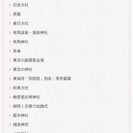
日吉大社
昇殿
春日大社
有馬温泉・湯泉神社
有馬神社
朱傘
東京の披露宴会場
東京の神社
東福寺「芬陀院」別名：雪舟庭園
松尾大社
柳原恵比寿神社
桜咲く京都で結婚式
梨木神社
橿原神宮