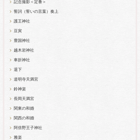
記念撮影＜定番＞
誓詞（誓いの言葉）奏上
護王神社
豆寅
豊国神社
越木岩神社
車折神社
退下
道明寺天満宮
鈴神楽
長岡天満宮
関東の和婚
関西の和婚
阿倍野王子神社
雅楽