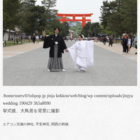
/home/users/0/lolipop.jp jinja kekkon/web/blog/wp content/uploads/jinjya
wedding 190429 3h5a8090
挙式後、大鳥居を背景に撮影
エアコン完備の神社
平安神宮
関西の和婚