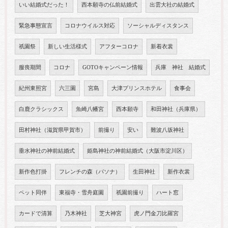
いい結婚式だった！
西本願寺の仏前結婚式
出雲大社の結婚式
緊急事態宣言
コロナウイルス対応
ソーシャルディスタンス
祇園祭
新しい生活様式
アフターコロナ
新着衣裳
服喪期間
コロナ
GOTOキャンペーン情報
兵庫 神社 結婚式
紀州東照宮
六三園
宮島
大津プリンスホテル
食事会
白鹿クラシックス
魚崎八幡宮
西本願寺
和田神社（兵庫県）
田村神社（滋賀県甲賀市）
前撮り
安い
難波八坂神社
垂水神社の神前結婚式
姫島神社の神前結婚式（大阪市淀川区）
新作色打掛
フレンチの森（パソナ）
生田神社
新作衣裳
ペット同伴
東福寺・雪舟庭園
祇園前撮り
ハート窓
カードで清算
乃木神社
芝大神宮
虎ノ門金刀比羅宮