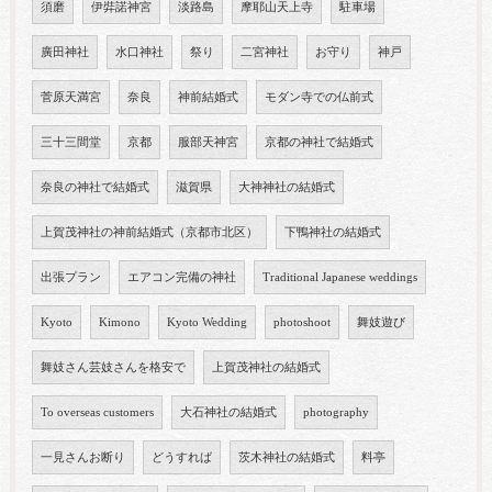
須磨
伊弉諾神宮
淡路島
摩耶山天上寺
駐車場
廣田神社
水口神社
祭り
二宮神社
お守り
神戸
菅原天満宮
奈良
神前結婚式
モダン寺での仏前式
三十三間堂
京都
服部天神宮
京都の神社で結婚式
奈良の神社で結婚式
滋賀県
大神神社の結婚式
上賀茂神社の神前結婚式（京都市北区）
下鴨神社の結婚式
出張プラン
エアコン完備の神社
Traditional Japanese weddings
Kyoto
Kimono
Kyoto Wedding
photoshoot
舞妓遊び
舞妓さん芸妓さんを格安で
上賀茂神社の結婚式
To overseas customers
大石神社の結婚式
photography
一見さんお断り
どうすれば
茨木神社の結婚式
料亭