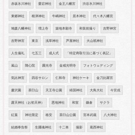
赤坂氷川神社
愛宕神社
金王八幡宮
渋谷氷川神社
東郷神社
根津神社
牛嶋神社
居木神社
代々木八幡宮
鳩森八幡神社
増上寺
築地本願寺
和装前撮り
吉野神宮
吉野神宮
東京
浅草神社
芦屋神社
大山祇神社
人生儀礼
七五三
成人式
「特定商取引法に基づく表記」
嵐山
隋心院
圓光寺
金戒光明寺
フォトウェディング
気比神宮
四谷サロン
仁和寺
神社ケーキ
金刀比羅宮
慶沢園
茶臼山
天王寺公園
靖国神社
大鳥大社
今宮戎
露天神社（お初天神）
恩地神社
和室
鎌倉
サクラ
紅葉
神社限定
格安
茶臼山公園
宮本武蔵
八大神社
結婚奉告祭
生國魂神社
十二単
撮影
葛西神社