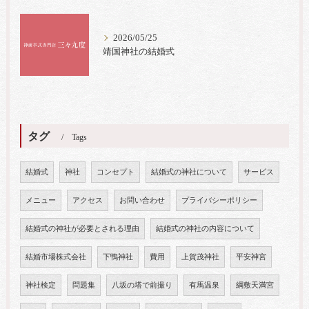
2026/05/25
靖国神社の結婚式
タグ
Tags
結婚式
神社
コンセプト
結婚式の神社について
サービス
メニュー
アクセス
お問い合わせ
プライバシーポリシー
結婚式の神社が必要とされる理由
結婚式の神社の内容について
結婚市場株式会社
下鴨神社
費用
上賀茂神社
平安神宮
神社検定
問題集
八坂の塔で前撮り
有馬温泉
綱敷天満宮