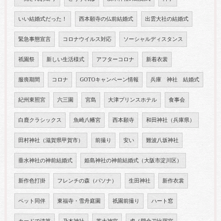
いい結婚式だった！
西本願寺の仏前結婚式
出雲大社の結婚式
緊急事態宣言
コロナウイルス対応
ソーシャルディスタンス
祇園祭
新しい生活様式
アフターコロナ
新着衣裳
服喪期間
コロナ
GOTOキャンペーン情報
兵庫 神社 結婚式
紀州東照宮
六三園
宮島
大津プリンスホテル
食事会
白鹿クラシックス
魚崎八幡宮
西本願寺
和田神社（兵庫県）
田村神社（滋賀県甲賀市）
前撮り
安い
難波八坂神社
垂水神社の神前結婚式
姫島神社の神前結婚式（大阪市淀川区）
新作色打掛
フレンチの森（パソナ）
生田神社
新作衣裳
ペット同伴
東福寺・雪舟庭園
祇園前撮り
ハート窓