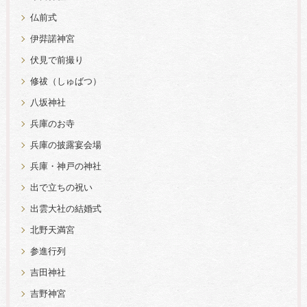
仏前式
伊弉諾神宮
伏見で前撮り
修祓（しゅばつ）
八坂神社
兵庫のお寺
兵庫の披露宴会場
兵庫・神戸の神社
出で立ちの祝い
出雲大社の結婚式
北野天満宮
参進行列
吉田神社
吉野神宮