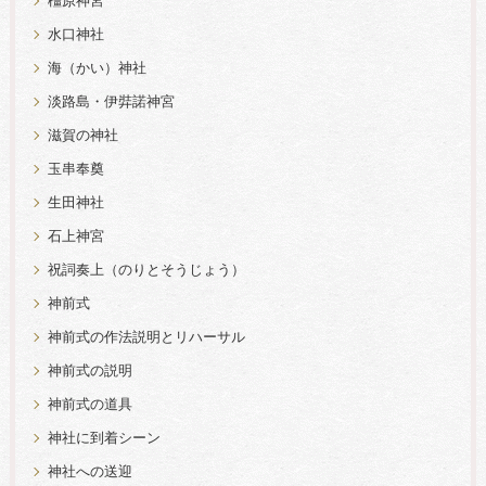
橿原神宮
水口神社
海（かい）神社
淡路島・伊弉諾神宮
滋賀の神社
玉串奉奠
生田神社
石上神宮
祝詞奏上（のりとそうじょう）
神前式
神前式の作法説明とリハーサル
神前式の説明
神前式の道具
神社に到着シーン
神社への送迎