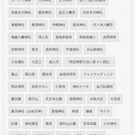
カードで清算
乃木神社
芝大神宮
虎ノ門金刀比羅宮
赤坂氷川神社
愛宕神社
金王八幡宮
渋谷氷川神社
東郷神社
根津神社
牛嶋神社
居木神社
代々木八幡宮
鳩森八幡神社
増上寺
築地本願寺
和装前撮り
吉野神宮
吉野神宮
東京
浅草神社
芦屋神社
大山祇神社
人生儀礼
七五三
成人式
「特定商取引法に基づく表記」
嵐山
隋心院
圓光寺
金戒光明寺
フォトウェディング
気比神宮
四谷サロン
仁和寺
神社ケーキ
金刀比羅宮
慶沢園
茶臼山
天王寺公園
靖国神社
大鳥大社
今宮戎
露天神社（お初天神）
恩地神社
和室
鎌倉
サクラ
紅葉
神社限定
格安
茶臼山公園
宮本武蔵
八大神社