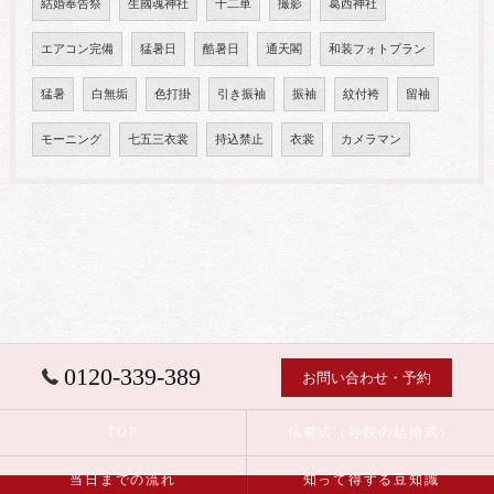
結婚奉告祭
生國魂神社
十二単
撮影
葛西神社
エアコン完備
猛暑日
酷暑日
通天閣
和装フォトプラン
猛暑
白無垢
色打掛
引き振袖
振袖
紋付袴
留袖
モーニング
七五三衣裳
持込禁止
衣裳
カメラマン
0120-339-389
お問い合わせ・予約
TOP
仏前式（寺院の結婚式）
当日までの流れ
知って得する豆知識