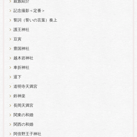
親族紹介
記念撮影＜定番＞
誓詞（誓いの言葉）奏上
護王神社
豆寅
豊国神社
越木岩神社
車折神社
退下
道明寺天満宮
鈴神楽
長岡天満宮
関東の和婚
関西の和婚
阿倍野王子神社