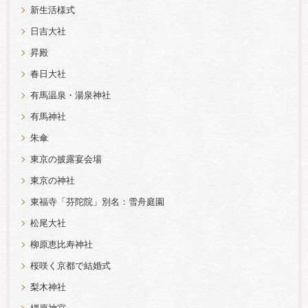
新生活様式
日吉大社
昇殿
春日大社
有馬温泉・湯泉神社
有馬神社
朱傘
東京の披露宴会場
東京の神社
東福寺「芬陀院」別名：雪舟庭園
松尾大社
柳原恵比寿神社
桜咲く京都で結婚式
梨木神社