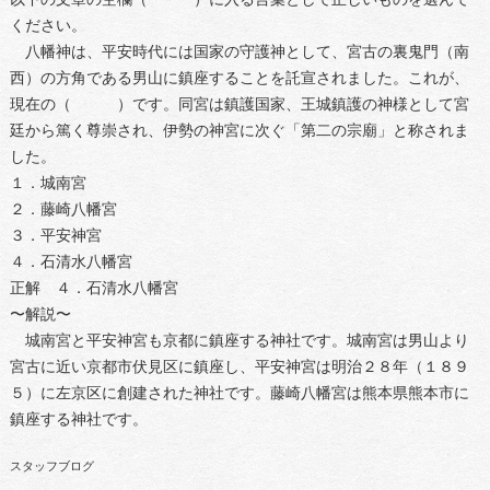
ください。
八幡神は、平安時代には国家の守護神として、宮古の裏鬼門（南
西）の方角である男山に鎮座することを託宣されました。これが、
現在の（ ）です。同宮は鎮護国家、王城鎮護の神様として宮
廷から篤く尊崇され、伊勢の神宮に次ぐ「第二の宗廟」と称されま
した。
１．城南宮
２．藤崎八幡宮
３．平安神宮
４．石清水八幡宮
正解 ４．石清水八幡宮
〜解説〜
城南宮と平安神宮も京都に鎮座する神社です。城南宮は男山より
宮古に近い京都市伏見区に鎮座し、平安神宮は明治２８年（１８９
５）に左京区に創建された神社です。藤崎八幡宮は熊本県熊本市に
鎮座する神社です。
スタッフブログ