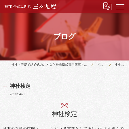
ブログ
神社・寺院で結婚式のことなら神前挙式専門店三々九度
ブログ
神社検定
神社検定
2019/04/29
神社検定
以下の文章の空欄（ ）に入る言葉として正しいものを選んで