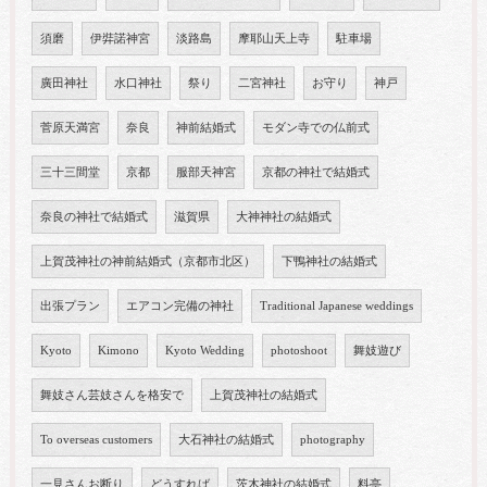
須磨
伊弉諾神宮
淡路島
摩耶山天上寺
駐車場
廣田神社
水口神社
祭り
二宮神社
お守り
神戸
菅原天満宮
奈良
神前結婚式
モダン寺での仏前式
三十三間堂
京都
服部天神宮
京都の神社で結婚式
奈良の神社で結婚式
滋賀県
大神神社の結婚式
上賀茂神社の神前結婚式（京都市北区）
下鴨神社の結婚式
出張プラン
エアコン完備の神社
Traditional Japanese weddings
Kyoto
Kimono
Kyoto Wedding
photoshoot
舞妓遊び
舞妓さん芸妓さんを格安で
上賀茂神社の結婚式
To overseas customers
大石神社の結婚式
photography
一見さんお断り
どうすれば
茨木神社の結婚式
料亭