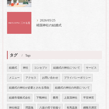
2026/05/25
靖国神社の結婚式
タグ
Tags
結婚式
神社
コンセプト
結婚式の神社について
サービス
メニュー
アクセス
お問い合わせ
プライバシーポリシー
結婚式の神社が必要とされる理由
結婚式の神社の内容について
結婚市場株式会社
下鴨神社
費用
上賀茂神社
平安神宮
神社検定
問題集
八坂の塔で前撮り
有馬温泉
綱敷天満宮