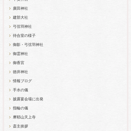
廣田神社
建部大社
弓弦羽神社
待合室の様子
御影・弓弦羽神社
御霊神社
御香宮
徳井神社
情報ブログ
手水の儀
披露宴会場に出発
指輪の儀
摩耶山天上寺
斎主挨拶