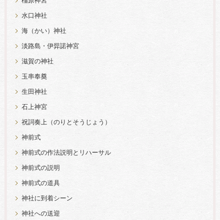
橿原神宮
水口神社
海（かい）神社
淡路島・伊弉諾神宮
滋賀の神社
玉串奉奠
生田神社
石上神宮
祝詞奏上（のりとそうじょう）
神前式
神前式の作法説明とリハーサル
神前式の説明
神前式の道具
神社に到着シーン
神社への送迎