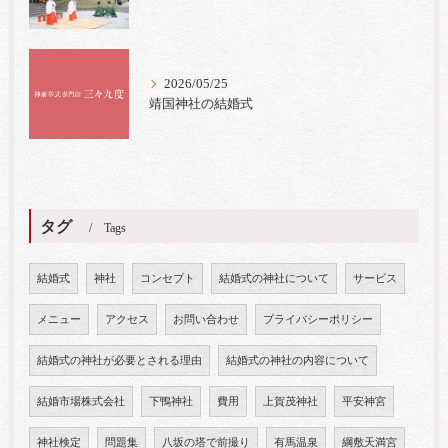
2026/05/25
靖国神社の結婚式
タグ
Tags
結婚式
神社
コンセプト
結婚式の神社について
サービス
メニュー
アクセス
お問い合わせ
プライバシーポリシー
結婚式の神社が必要とされる理由
結婚式の神社の内容について
結婚市場株式会社
下鴨神社
費用
上賀茂神社
平安神宮
神社検定
問題集
八坂の塔で前撮り
有馬温泉
綱敷天満宮