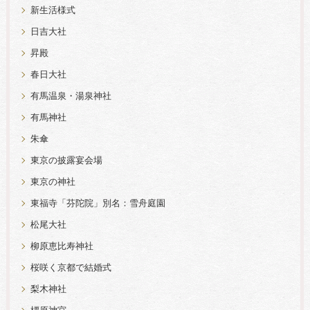
新生活様式
日吉大社
昇殿
春日大社
有馬温泉・湯泉神社
有馬神社
朱傘
東京の披露宴会場
東京の神社
東福寺「芬陀院」別名：雪舟庭園
松尾大社
柳原恵比寿神社
桜咲く京都で結婚式
梨木神社