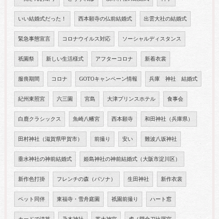
いい結婚式だった！
西本願寺の仏前結婚式
出雲大社の結婚式
緊急事態宣言
コロナウイルス対応
ソーシャルディスタンス
祇園祭
新しい生活様式
アフターコロナ
新着衣裳
服喪期間
コロナ
GOTOキャンペーン情報
兵庫 神社 結婚式
紀州東照宮
六三園
宮島
大津プリンスホテル
食事会
白鹿クラシックス
魚崎八幡宮
西本願寺
和田神社（兵庫県）
田村神社（滋賀県甲賀市）
前撮り
安い
難波八坂神社
垂水神社の神前結婚式
姫島神社の神前結婚式（大阪市淀川区）
新作色打掛
フレンチの森（パソナ）
生田神社
新作衣裳
ペット同伴
東福寺・雪舟庭園
祇園前撮り
ハート窓