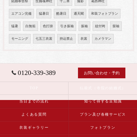
結婚奉告祭
生國魂神社
十二単
撮影
葛西神社
エアコン完備
猛暑日
酷暑日
通天閣
和装フォトプラン
猛暑
白無垢
色打掛
引き振袖
振袖
紋付袴
留袖
モーニング
七五三衣裳
持込禁止
衣裳
カメラマン
0120-339-389
お問い合わせ・予約
TOP
仏前式（寺院の結婚式）
当日までの流れ
知って得する豆知識
よくある質問
プラン及び各種サービス
衣装ギャラリー
フォトプラン