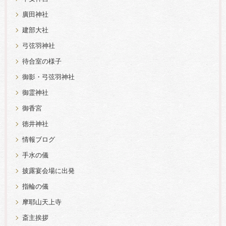
廣田神社
建部大社
弓弦羽神社
待合室の様子
御影・弓弦羽神社
御霊神社
御香宮
徳井神社
情報ブログ
手水の儀
披露宴会場に出発
指輪の儀
摩耶山天上寺
斎主挨拶