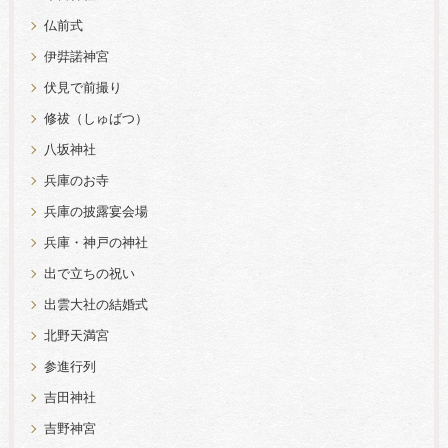
仏前式
伊弉諾神宮
伏見で前撮り
修祓（しゅばつ）
八坂神社
兵庫のお寺
兵庫の披露宴会場
兵庫・神戸の神社
出で立ちの祝い
出雲大社の結婚式
北野天満宮
参進行列
吉田神社
吉野神宮