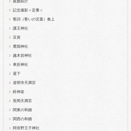
親族紹介
記念撮影＜定番＞
誓詞（誓いの言葉）奏上
護王神社
豆寅
豊国神社
越木岩神社
車折神社
退下
道明寺天満宮
鈴神楽
長岡天満宮
関東の和婚
関西の和婚
阿倍野王子神社