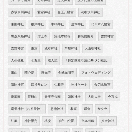
カードで清算
乃木神社
芝大神宮
虎ノ門金刀比羅宮
赤坂氷川神社
愛宕神社
金王八幡宮
渋谷氷川神社
東郷神社
根津神社
牛嶋神社
居木神社
代々木八幡宮
鳩森八幡神社
増上寺
築地本願寺
和装前撮り
吉野神宮
吉野神宮
東京
浅草神社
芦屋神社
大山祇神社
人生儀礼
七五三
成人式
「特定商取引法に基づく表記」
嵐山
隋心院
圓光寺
金戒光明寺
フォトウェディング
気比神宮
四谷サロン
仁和寺
神社ケーキ
金刀比羅宮
慶沢園
茶臼山
天王寺公園
靖国神社
大鳥大社
今宮戎
露天神社（お初天神）
恩地神社
和室
鎌倉
サクラ
紅葉
神社限定
格安
茶臼山公園
宮本武蔵
八大神社