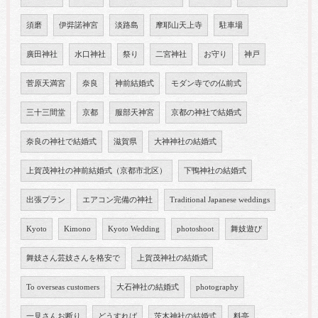
須磨
伊弉諾神宮
淡路島
摩耶山天上寺
駐車場
廣田神社
水口神社
祭り
二宮神社
お守り
神戸
菅原天満宮
奈良
神前結婚式
モダン寺での仏前式
三十三間堂
京都
服部天神宮
京都の神社で結婚式
奈良の神社で結婚式
滋賀県
大神神社の結婚式
上賀茂神社の神前結婚式（京都市北区）
下鴨神社の結婚式
出張プラン
エアコン完備の神社
Traditional Japanese weddings
Kyoto
Kimono
Kyoto Wedding
photoshoot
舞妓遊び
舞妓さん芸妓さんを格安で
上賀茂神社の結婚式
To overseas customers
大石神社の結婚式
photography
一見さんお断り
どうすれば
茨木神社の結婚式
料亭