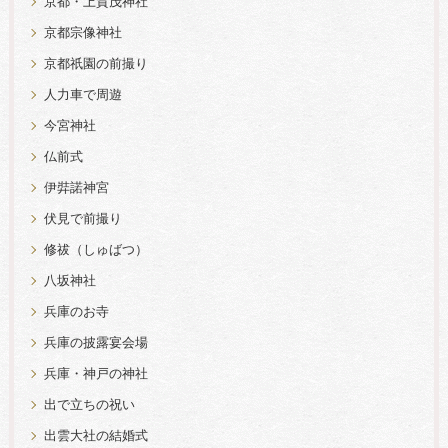
京都・上賀茂神社
京都宗像神社
京都祇園の前撮り
人力車で周遊
今宮神社
仏前式
伊弉諾神宮
伏見で前撮り
修祓（しゅばつ）
八坂神社
兵庫のお寺
兵庫の披露宴会場
兵庫・神戸の神社
出で立ちの祝い
出雲大社の結婚式