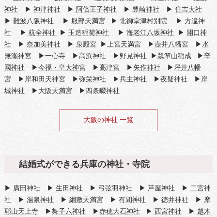
神社
▶
神津神社
▶
阿倍王子神社
▶
豊崎神社
▶
住吉大社
▶
難波八阪神社
▶
服部天満宮
▶
北御堂津村別院
▶
方違神
社
▶
杭全神社
▶
玉造稲荷神社
▶
海老江八坂神社
▶
開口神
社
▶
奈加美神社
▶
泉殿宮
▶
上宮天満宮
▶
壺井八幡宮
▶
水
無瀬神宮
▶
一心寺
▶
高浜神社
▶
野見神社
▶
瓢箪山稲成
▶
辛
國神社
▶
今福・皇大神宮
▶
高津宮
▶
矢作神社
▶
坪井八幡
宮
▶
岸和田天神宮
▶
弥栄神社
▶
兵主神社
▶
夜疑神社
▶
岸
城神社
▶
大阪天満宮
▶
四条畷神社
大阪の神社 一覧
結婚式ができる兵庫の神社・寺院
▶
廣田神社
▶
生田神社
▶
弓弦羽神社
▶
芦屋神社
▶
二宮神
社
▶
湯泉神社
▶
綱敷天満宮
▶
有間神社
▶
徳井神社
▶
摩
耶山天上寺
▶
舞子六神社
▶
赤穂大石神社
▶
西宮神社
▶
越木