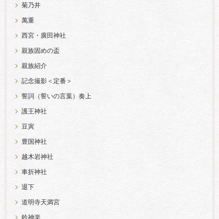
菊乃井
萬重
西宮・廣田神社
親族固めの盃
親族紹介
記念撮影＜定番＞
誓詞（誓いの言葉）奏上
護王神社
豆寅
豊国神社
越木岩神社
車折神社
退下
道明寺天満宮
鈴神楽