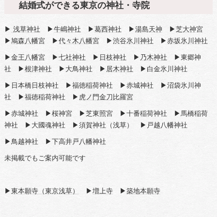
結婚式ができる東京の神社・寺院
▶
浅草神社
▶
牛嶋神社
▶
葛西神社
▶
湯島天神
▶
芝大神宮
▶
鳩森八幡宮
▶
代々木八幡宮
▶
渋谷氷川神社
▶
赤坂氷川神社
▶
金王八幡宮
▶
七社神社
▶
日枝神社
▶
乃木神社
▶東郷神
社 ▶
根津神社
▶大鳥神社 ▶
居木神社
▶白金氷川神社
▶日本橋日枝神社 ▶福徳稲荷神社 ▶赤城神社 ▶沼袋氷川神
社 ▶福徳稲荷神社 ▶
虎ノ門金刀比羅宮
▶赤城神社 ▶桜神宮 ▶芝東照宮 ▶十番稲荷神社 ▶馬橋稲荷
神社 ▶大國魂神社 ▶須賀神社（浅草） ▶戸越八幡神社
▶鳥越神社 ▶下高井戸八幡神社
未掲載でもご案内可能です
▶
東本願寺（東京浅草）
▶
増上寺
▶
築地本願寺