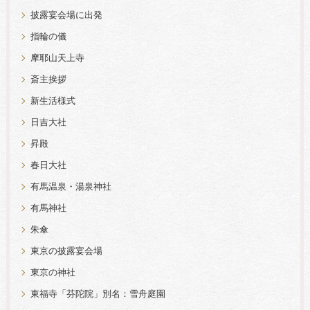
披露宴会場に出発
指輪の儀
摩耶山天上寺
斎主挨拶
新生活様式
日吉大社
昇殿
春日大社
有馬温泉・湯泉神社
有馬神社
朱傘
東京の披露宴会場
東京の神社
東福寺「芬陀院」別名：雪舟庭園