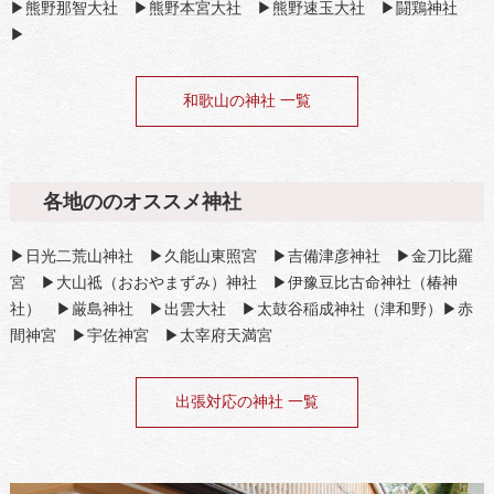
▶
熊野那智大社
▶
熊野本宮大社
▶
熊野速玉大社
▶
闘鶏神社
▶
和歌山の神社 一覧
各地ののオススメ神社
▶日光二荒山神社 ▶久能山東照宮 ▶吉備津彦神社 ▶金刀比羅
宮 ▶大山祗（おおやまずみ）神社 ▶伊豫豆比古命神社（椿神
社） ▶厳島神社 ▶出雲大社 ▶太鼓谷稲成神社（津和野）▶赤
間神宮 ▶宇佐神宮 ▶太宰府天満宮
出張対応の神社 一覧