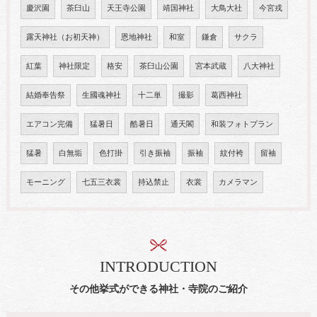
慶沢園
茶臼山
天王寺公園
靖国神社
大鳥大社
今宮戎
露天神社（お初天神）
恩地神社
和室
鎌倉
サクラ
紅葉
神社限定
格安
茶臼山公園
宮本武蔵
八大神社
結婚奉告祭
生國魂神社
十二単
撮影
葛西神社
エアコン完備
猛暑日
酷暑日
通天閣
和装フォトプラン
猛暑
白無垢
色打掛
引き振袖
振袖
紋付袴
留袖
モーニング
七五三衣裳
持込禁止
衣裳
カメラマン
INTRODUCTION
その他挙式ができる神社・寺院のご紹介