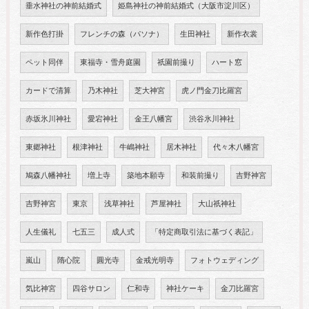
垂水神社の神前結婚式
姫島神社の神前結婚式（大阪市淀川区）
新作色打掛
フレンチの森（パソナ）
生田神社
新作衣裳
ペット同伴
東福寺・雪舟庭園
祇園前撮り
ハート窓
カードで清算
乃木神社
芝大神宮
虎ノ門金刀比羅宮
赤坂氷川神社
愛宕神社
金王八幡宮
渋谷氷川神社
東郷神社
根津神社
牛嶋神社
居木神社
代々木八幡宮
鳩森八幡神社
増上寺
築地本願寺
和装前撮り
吉野神宮
吉野神宮
東京
浅草神社
芦屋神社
大山祇神社
人生儀礼
七五三
成人式
「特定商取引法に基づく表記」
嵐山
隋心院
圓光寺
金戒光明寺
フォトウェディング
気比神宮
四谷サロン
仁和寺
神社ケーキ
金刀比羅宮