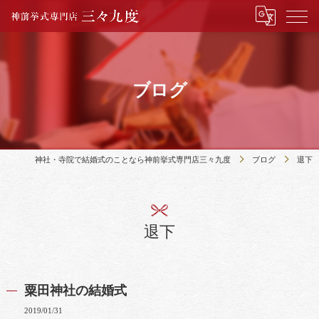
ブログ
神社・寺院で結婚式のことなら神前挙式専門店三々九度
ブログ
退下
退下
粟田神社の結婚式
2019/01/31