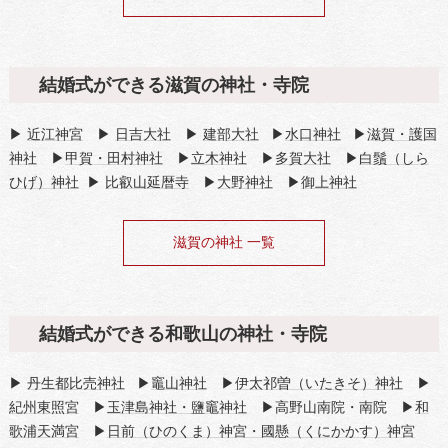
結婚式ができる滋賀の神社・寺院
▶
近江神宮
▶
日吉大社
▶
建部大社
▶
水口神社
▶
滋賀・護国
神社
▶
甲賀・田村神社
▶
立木神社
▶
多賀大社
▶
白鬚（しら
ひげ）神社
▶
比叡山延暦寺
▶
大野神社
▶
御上神社
滋賀の神社 一覧
結婚式ができる和歌山の神社・寺院
▶
丹生都比売神社
▶
竈山神社
▶
伊太祁曽（いたきそ）神社
▶
紀州東照宮
▶
玉津島神社・鹽竈神社
▶高野山南院・南院 ▶
和
歌浦天満宮
▶
日前（ひのくま）神宮・國懸（くにかかす）神宮