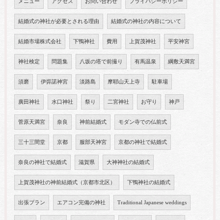
メニュー
アクセス
お問い合わせ
プライバシーポリシー
結婚式の神社が必要とされる理由
結婚式の神社の内容について
結婚市場株式会社
下鴨神社
費用
上賀茂神社
平安神宮
神社検定
問題集
八坂の塔で前撮り
有馬温泉
綱敷天満宮
須磨
伊弉諾神宮
淡路島
摩耶山天上寺
駐車場
廣田神社
水口神社
祭り
二宮神社
お守り
神戸
菅原天満宮
奈良
神前結婚式
モダン寺での仏前式
三十三間堂
京都
服部天神宮
京都の神社で結婚式
奈良の神社で結婚式
滋賀県
大神神社の結婚式
上賀茂神社の神前結婚式（京都市北区）
下鴨神社の結婚式
出張プラン
エアコン完備の神社
Traditional Japanese weddings