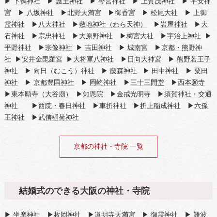
▶
下鴨神社
▶
護王神社
▶
今宮神社
▶
上賀茂神社
▶
平安神
宮
▶
八坂神社
▶
北野天満宮
▶
御香宮
▶
松尾大社
▶
上御
霊神社
▶
八大神社
▶
敷地神社（わら天神）
▶
岩屋神社
▶
大
石神社
▶
宗忠神社
▶
大原野神社
▶
梅宮大社
▶
宇治上神社
▶
平野神社
▶
宗像神社
▶
吉田神社
▶
城南宮
▶
京都・熊野神
社
▶
安井金毘羅宮
▶
大将軍八神社
▶
日向大神宮
▶
熊野若王子
神社
▶
向日（むこう）神社
▶
藤森神社
▶
田中神社
▶
粟田
神社
▶
京都豊国神社
▶
岡崎神社
▶
三十三間堂
▶
西本願寺
▶
東本願寺（大谷廟）
▶
知恩院
▶
金戒光明寺
▶
須賀神社・交通
神社
▶
西院・春日神社
▶
車折神社
▶
折上稲成神社
▶
六孫
王神社
▶
武信稲荷神社
京都の神社・寺院 一覧
結婚式のできる大阪の神社・寺院
▶
坐摩神社
▶
枚岡神社
▶
道明寺天満宮
▶
御霊神社
▶
難波