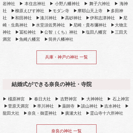
岩神社
▶
本住吉神社
▶
小野八幡神社
▶
舞子六神社
▶
海神
社
▶
柳原えびす神社
▶
モダン寺
▶
摩耶山天上寺
▶
多田神
社
▶
和田神社
▶
湊川神社
▶
高砂神社
▶
伊和志津神社
▶
尼
崎・生島神社
▶
水堂須佐男神社
▶
尼崎・貴布彌神社
▶
大物主
神社
▶
冨松神社
▶
公智（くち）神社
▶
塩田八幡宮
▶
三田天
満宮
▶
魚崎八幡宮
▶筒井八幡神社
兵庫・神戸の神社 一覧
結婚式ができる奈良の神社・寺院
▶
橿原神宮
▶
春日大社
▶
吉野神宮
▶
大神神社
▶
石上神宮
▶
菅原天満宮
▶
率川神社
▶
薬師寺
▶
談山神社
▶
吉水神社
▶
龍田大社
▶
奈良・御霊神社
▶
廣瀬大社
▶霊山寺十六所神社
奈良の神社 一覧