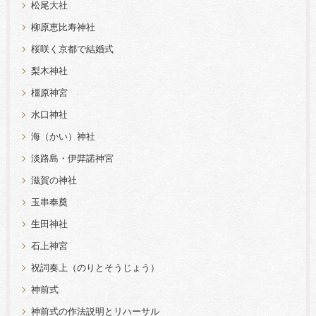
松尾大社
柳原恵比寿神社
桜咲く京都で結婚式
梨木神社
橿原神宮
水口神社
海（かい）神社
淡路島・伊弉諾神宮
滋賀の神社
玉串奉奠
生田神社
石上神宮
祝詞奏上（のりとそうじょう）
神前式
神前式の作法説明とリハーサル