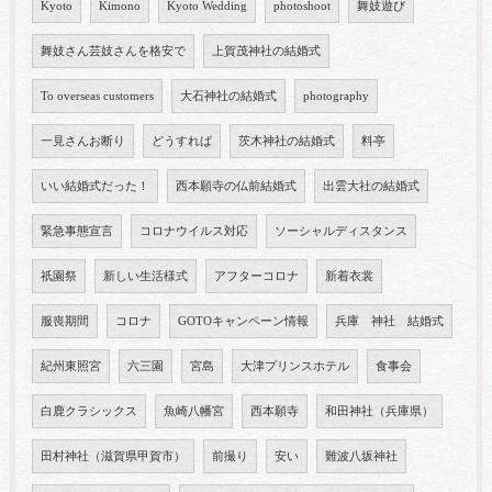
Kyoto
Kimono
Kyoto Wedding
photoshoot
舞妓遊び
舞妓さん芸妓さんを格安で
上賀茂神社の結婚式
To overseas customers
大石神社の結婚式
photography
一見さんお断り
どうすれば
茨木神社の結婚式
料亭
いい結婚式だった！
西本願寺の仏前結婚式
出雲大社の結婚式
緊急事態宣言
コロナウイルス対応
ソーシャルディスタンス
祇園祭
新しい生活様式
アフターコロナ
新着衣裳
服喪期間
コロナ
GOTOキャンペーン情報
兵庫 神社 結婚式
紀州東照宮
六三園
宮島
大津プリンスホテル
食事会
白鹿クラシックス
魚崎八幡宮
西本願寺
和田神社（兵庫県）
田村神社（滋賀県甲賀市）
前撮り
安い
難波八坂神社