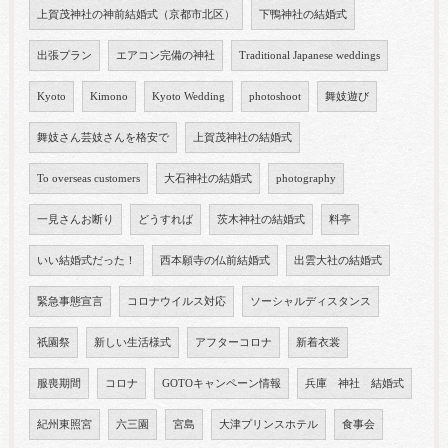
上賀茂神社の神前結婚式（京都市北区）
下鴨神社の結婚式
出張プラン
エアコン完備の神社
Traditional Japanese weddings
Kyoto
Kimono
Kyoto Wedding
photoshoot
舞妓遊び
舞妓さん芸妓さんを格安で
上賀茂神社の結婚式
To overseas customers
大石神社の結婚式
photography
一見さんお断り
どうすれば
茨木神社の結婚式
料亭
いい結婚式だった！
西本願寺の仏前結婚式
出雲大社の結婚式
緊急事態宣言
コロナウイルス対応
ソーシャルディスタンス
祇園祭
新しい生活様式
アフターコロナ
新着衣裳
服喪期間
コロナ
GOTOキャンペーン情報
兵庫 神社 結婚式
紀州東照宮
六三園
宮島
大津プリンスホテル
食事会