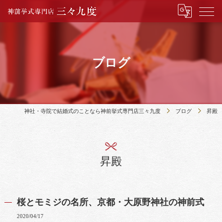
ブログ
神社・寺院で結婚式のことなら神前挙式専門店三々九度
ブログ
昇殿
昇殿
桜とモミジの名所、京都・大原野神社の神前式
2020/04/17