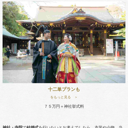
十二単プランも
をもっと見る ＞
７５万円＋神社挙式料
神社・寺院
で
結婚式
を行いたいとお考えでしたら、衣装や小物、当