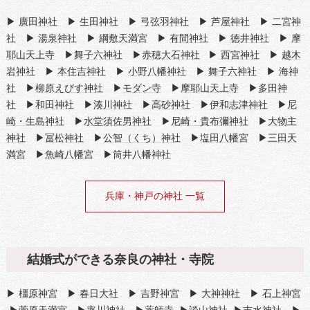
▶
廣田神社
▶
生田神社
▶
弓弦羽神社
▶
芦屋神社
▶
二宮神
社
▶
湯泉神社
▶
綱敷天満宮
▶
有間神社
▶
徳井神社
▶
摩
耶山天上寺
▶
舞子六神社
▶
赤穂大石神社
▶
西宮神社
▶
越木
岩神社
▶
本住吉神社
▶
小野八幡神社
▶
舞子六神社
▶
海神
社
▶
柳原えびす神社
▶
モダン寺
▶
摩耶山天上寺
▶
多田神
社
▶
和田神社
▶
湊川神社
▶
高砂神社
▶
伊和志津神社
▶
尼
崎・生島神社
▶
水堂須佐男神社
▶
尼崎・貴布彌神社
▶
大物主
神社
▶
冨松神社
▶
公智（くち）神社
▶
塩田八幡宮
▶
三田天
満宮
▶
魚崎八幡宮
▶筒井八幡神社
兵庫・神戸の神社 一覧
結婚式ができる奈良の神社・寺院
▶
橿原神宮
▶
春日大社
▶
吉野神宮
▶
大神神社
▶
石上神宮