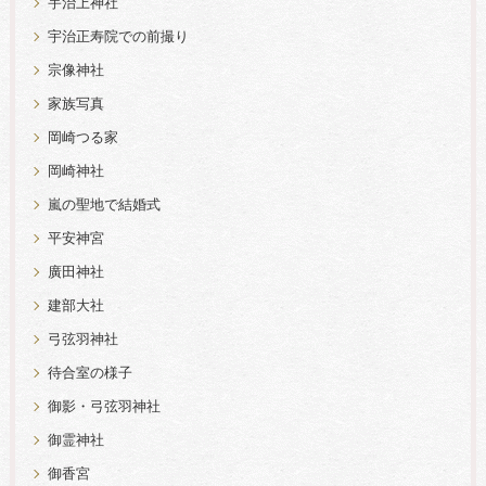
宇治上神社
宇治正寿院での前撮り
宗像神社
家族写真
岡崎つる家
岡崎神社
嵐の聖地で結婚式
平安神宮
廣田神社
建部大社
弓弦羽神社
待合室の様子
御影・弓弦羽神社
御霊神社
御香宮