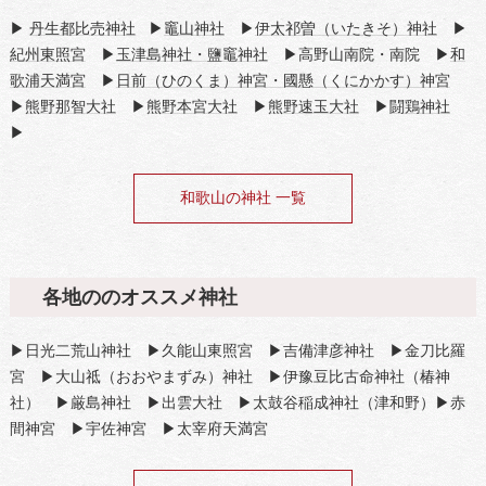
▶
丹生都比売神社
▶
竈山神社
▶
伊太祁曽（いたきそ）神社
▶
紀州東照宮
▶
玉津島神社・鹽竈神社
▶高野山南院・南院 ▶
和
歌浦天満宮
▶
日前（ひのくま）神宮・國懸（くにかかす）神宮
▶
熊野那智大社
▶
熊野本宮大社
▶
熊野速玉大社
▶
闘鶏神社
▶
和歌山の神社 一覧
各地ののオススメ神社
▶日光二荒山神社 ▶久能山東照宮 ▶吉備津彦神社 ▶金刀比羅
宮 ▶大山祗（おおやまずみ）神社 ▶伊豫豆比古命神社（椿神
社） ▶厳島神社 ▶出雲大社 ▶太鼓谷稲成神社（津和野）▶赤
間神宮 ▶宇佐神宮 ▶太宰府天満宮