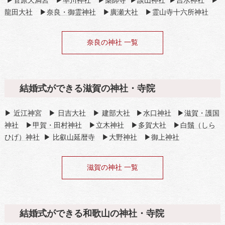
▶
菅原天満宮
▶
率川神社
▶
薬師寺
▶
談山神社
▶
吉水神社
▶
龍田大社
▶
奈良・御霊神社
▶
廣瀬大社
▶霊山寺十六所神社
奈良の神社 一覧
結婚式ができる滋賀の神社・寺院
▶
近江神宮
▶
日吉大社
▶
建部大社
▶
水口神社
▶
滋賀・護国
神社
▶
甲賀・田村神社
▶
立木神社
▶
多賀大社
▶
白鬚（しら
ひげ）神社
▶
比叡山延暦寺
▶
大野神社
▶
御上神社
滋賀の神社 一覧
結婚式ができる和歌山の神社・寺院