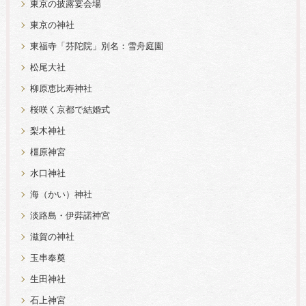
東京の披露宴会場
東京の神社
東福寺「芬陀院」別名：雪舟庭園
松尾大社
柳原恵比寿神社
桜咲く京都で結婚式
梨木神社
橿原神宮
水口神社
海（かい）神社
淡路島・伊弉諾神宮
滋賀の神社
玉串奉奠
生田神社
石上神宮