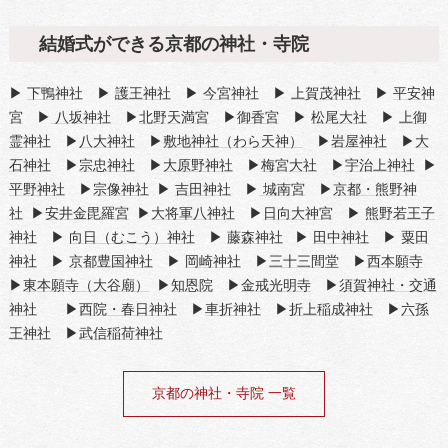
結婚式ができる京都の神社・寺院
▶
下鴨神社
▶
護王神社
▶
今宮神社
▶
上賀茂神社
▶
平安神
宮
▶
八坂神社
▶
北野天満宮
▶
御香宮
▶
松尾大社
▶
上御
霊神社
▶
八大神社
▶
敷地神社（わら天神）
▶
岩屋神社
▶
大
石神社
▶
宗忠神社
▶
大原野神社
▶
梅宮大社
▶
宇治上神社
▶
平野神社
▶
宗像神社
▶
吉田神社
▶
城南宮
▶
京都・熊野神
社
▶
安井金毘羅宮
▶
大将軍八神社
▶
日向大神宮
▶
熊野若王子
神社
▶
向日（むこう）神社
▶
藤森神社
▶
田中神社
▶
粟田
神社
▶
京都豊国神社
▶
岡崎神社
▶
三十三間堂
▶
西本願寺
▶
東本願寺（大谷廟）
▶
知恩院
▶
金戒光明寺
▶
須賀神社・交通
神社
▶
西院・春日神社
▶
車折神社
▶
折上稲成神社
▶
六孫
王神社
▶
武信稲荷神社
京都の神社・寺院 一覧