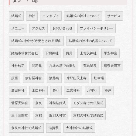
タグ
Tags
結婚式
神社
コンセプト
結婚式の神社について
サービス
メニュー
アクセス
お問い合わせ
プライバシーポリシー
結婚式の神社が必要とされる理由
結婚式の神社の内容について
結婚市場株式会社
下鴨神社
費用
上賀茂神社
平安神宮
神社検定
問題集
八坂の塔で前撮り
有馬温泉
綱敷天満宮
須磨
伊弉諾神宮
淡路島
摩耶山天上寺
駐車場
廣田神社
水口神社
祭り
二宮神社
お守り
神戸
菅原天満宮
奈良
神前結婚式
モダン寺での仏前式
三十三間堂
京都
服部天神宮
京都の神社で結婚式
奈良の神社で結婚式
滋賀県
大神神社の結婚式