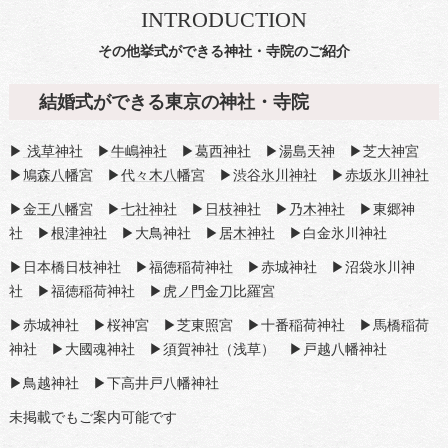
INTRODUCTION
その他挙式ができる神社・寺院のご紹介
結婚式ができる東京の神社・寺院
▶
浅草神社
▶
牛嶋神社
▶
葛西神社
▶
湯島天神
▶
芝大神宮
▶
鳩森八幡宮
▶
代々木八幡宮
▶
渋谷氷川神社
▶
赤坂氷川神社
▶
金王八幡宮
▶
七社神社
▶
日枝神社
▶
乃木神社
▶東郷神
社 ▶
根津神社
▶大鳥神社 ▶
居木神社
▶白金氷川神社
▶日本橋日枝神社 ▶福徳稲荷神社 ▶赤城神社 ▶沼袋氷川神
社 ▶福徳稲荷神社 ▶
虎ノ門金刀比羅宮
▶赤城神社 ▶桜神宮 ▶芝東照宮 ▶十番稲荷神社 ▶馬橋稲荷
神社 ▶大國魂神社 ▶須賀神社（浅草） ▶戸越八幡神社
▶鳥越神社 ▶下高井戸八幡神社
未掲載でもご案内可能です