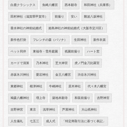
白鹿クラシックス
魚崎八幡宮
西本願寺
和田神社（兵庫県）
田村神社（滋賀県甲賀市）
前撮り
安い
難波八坂神社
垂水神社の神前結婚式
姫島神社の神前結婚式（大阪市淀川区）
新作色打掛
フレンチの森（パソナ）
生田神社
新作衣裳
ペット同伴
東福寺・雪舟庭園
祇園前撮り
ハート窓
カードで清算
乃木神社
芝大神宮
虎ノ門金刀比羅宮
赤坂氷川神社
愛宕神社
金王八幡宮
渋谷氷川神社
東郷神社
根津神社
牛嶋神社
居木神社
代々木八幡宮
鳩森八幡神社
増上寺
築地本願寺
和装前撮り
吉野神宮
吉野神宮
東京
浅草神社
芦屋神社
大山祇神社
人生儀礼
七五三
成人式
「特定商取引法に基づく表記」