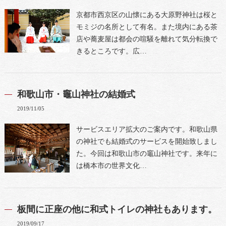
京都市西京区の山懐にある大原野神社は桜と
モミジの名所として有名。また境内にある茶
店や蕎麦屋は都会の喧騒を離れて気分転換で
きるところです。広…
和歌山市・竈山神社の結婚式
2019/11/05
サービスエリア拡大のご案内です。和歌山県
の神社でも結婚式のサービスを開始致しまし
た。今回は和歌山市の竈山神社です。来年に
は橋本市の世界文化…
板間に正座の他に和式トイレの神社もあります。
2019/09/17