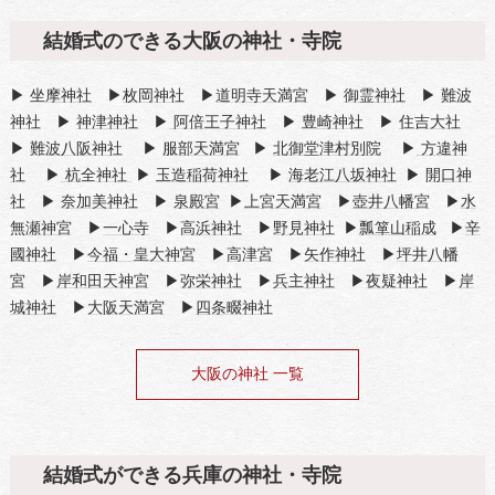
結婚式のできる大阪の神社・寺院
▶
坐摩神社
▶
枚岡神社
▶
道明寺天満宮
▶
御霊神社
▶
難波
神社
▶
神津神社
▶
阿倍王子神社
▶
豊崎神社
▶
住吉大社
▶
難波八阪神社
▶
服部天満宮
▶
北御堂津村別院
▶
方違神
社
▶
杭全神社
▶
玉造稲荷神社
▶
海老江八坂神社
▶
開口神
社
▶
奈加美神社
▶
泉殿宮
▶
上宮天満宮
▶
壺井八幡宮
▶
水
無瀬神宮
▶
一心寺
▶
高浜神社
▶
野見神社
▶
瓢箪山稲成
▶
辛
國神社
▶
今福・皇大神宮
▶
高津宮
▶
矢作神社
▶
坪井八幡
宮
▶
岸和田天神宮
▶
弥栄神社
▶
兵主神社
▶
夜疑神社
▶
岸
城神社
▶
大阪天満宮
▶
四条畷神社
大阪の神社 一覧
結婚式ができる兵庫の神社・寺院