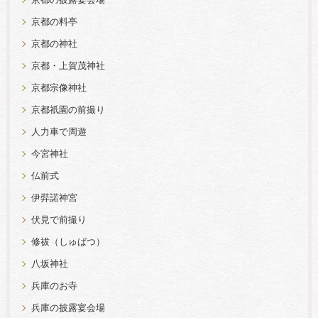
京都の披露宴会場
京都の料亭
京都の神社
京都・上賀茂神社
京都宗像神社
京都祇園の前撮り
人力車で周遊
今宮神社
仏前式
伊弉諾神宮
伏見で前撮り
修祓（しゅばつ）
八坂神社
兵庫のお寺
兵庫の披露宴会場