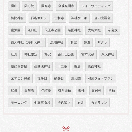
嵐山
隋心院
圓光寺
金戒光明寺
フォトウェディング
気比神宮
四谷サロン
仁和寺
神社ケーキ
金刀比羅宮
慶沢園
茶臼山
天王寺公園
靖国神社
大鳥大社
今宮戎
露天神社（お初天神）
恩地神社
和室
鎌倉
サクラ
紅葉
神社限定
格安
茶臼山公園
宮本武蔵
八大神社
結婚奉告祭
生國魂神社
十二単
撮影
葛西神社
エアコン完備
猛暑日
酷暑日
通天閣
和装フォトプラン
猛暑
白無垢
色打掛
引き振袖
振袖
紋付袴
留袖
モーニング
七五三衣裳
持込禁止
衣裳
カメラマン