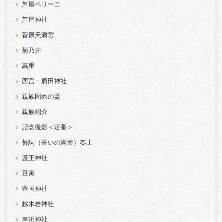
芦屋ベリーニ
芦屋神社
菅原天満宮
菊乃井
萬重
西宮・廣田神社
親族固めの盃
親族紹介
記念撮影＜定番＞
誓詞（誓いの言葉）奏上
護王神社
豆寅
豊国神社
越木岩神社
車折神社