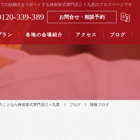
社での結婚式をサポートする神前挙式専門店三々九度のブログページです
0120-339-389
お問合せ・相談予約
プラン
各地の会場紹介
アクセス
ブログ
覧（４０社寺）｜三々九度東京
覧（７５社）県別表示｜三々九度東京
のことなら神前挙式専門店三々九度
ブログ
情報ブログ