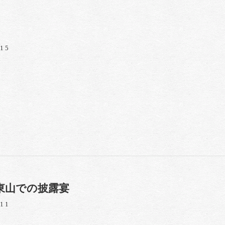
/15
東山での披露宴
/11