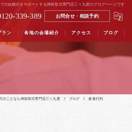
社での結婚式をサポートする神前挙式専門店三々九度のブログページです
0120-339-389
お問合せ・相談予約
プラン
各地の会場紹介
アクセス
ブログ
覧（４０社寺）｜三々九度東京
覧（７５社）県別表示｜三々九度東京
式のことなら神前挙式専門店三々九度
ブログ
参進行列