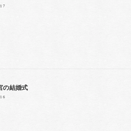
/17
宮の結婚式
/16