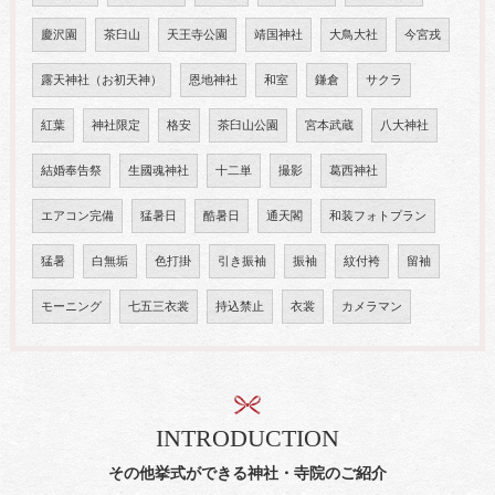
慶沢園
茶臼山
天王寺公園
靖国神社
大鳥大社
今宮戎
露天神社（お初天神）
恩地神社
和室
鎌倉
サクラ
紅葉
神社限定
格安
茶臼山公園
宮本武蔵
八大神社
結婚奉告祭
生國魂神社
十二単
撮影
葛西神社
エアコン完備
猛暑日
酷暑日
通天閣
和装フォトプラン
猛暑
白無垢
色打掛
引き振袖
振袖
紋付袴
留袖
モーニング
七五三衣裳
持込禁止
衣裳
カメラマン
INTRODUCTION
その他挙式ができる神社・寺院のご紹介