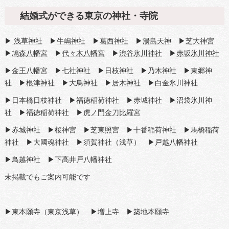
結婚式ができる東京の神社・寺院
▶
浅草神社
▶
牛嶋神社
▶
葛西神社
▶
湯島天神
▶
芝大神宮
▶
鳩森八幡宮
▶
代々木八幡宮
▶
渋谷氷川神社
▶
赤坂氷川神社
▶
金王八幡宮
▶
七社神社
▶
日枝神社
▶
乃木神社
▶東郷神
社 ▶
根津神社
▶大鳥神社 ▶
居木神社
▶白金氷川神社
▶日本橋日枝神社 ▶福徳稲荷神社 ▶赤城神社 ▶沼袋氷川神
社 ▶福徳稲荷神社 ▶
虎ノ門金刀比羅宮
▶赤城神社 ▶桜神宮 ▶芝東照宮 ▶十番稲荷神社 ▶馬橋稲荷
神社 ▶大國魂神社 ▶須賀神社（浅草） ▶戸越八幡神社
▶鳥越神社 ▶下高井戸八幡神社
未掲載でもご案内可能です
▶
東本願寺（東京浅草）
▶
増上寺
▶
築地本願寺