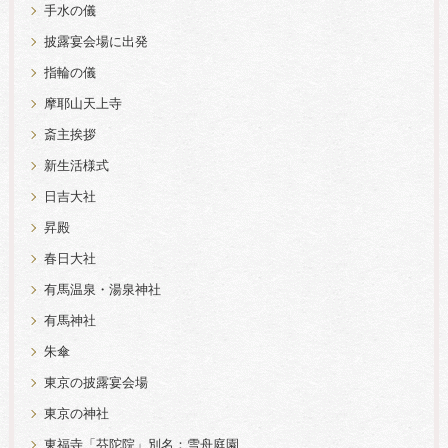
手水の儀
披露宴会場に出発
指輪の儀
摩耶山天上寺
斎主挨拶
新生活様式
日吉大社
昇殿
春日大社
有馬温泉・湯泉神社
有馬神社
朱傘
東京の披露宴会場
東京の神社
東福寺「芬陀院」別名：雪舟庭園