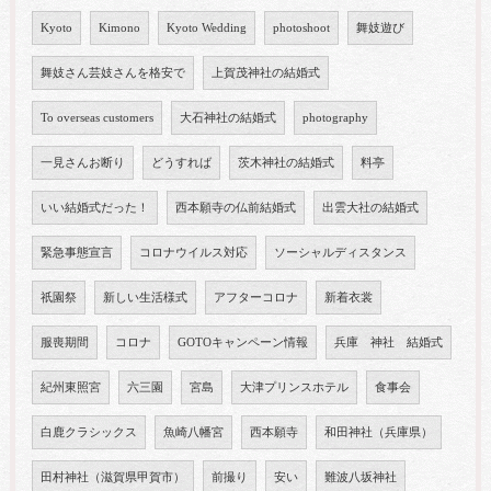
Kyoto
Kimono
Kyoto Wedding
photoshoot
舞妓遊び
舞妓さん芸妓さんを格安で
上賀茂神社の結婚式
To overseas customers
大石神社の結婚式
photography
一見さんお断り
どうすれば
茨木神社の結婚式
料亭
いい結婚式だった！
西本願寺の仏前結婚式
出雲大社の結婚式
緊急事態宣言
コロナウイルス対応
ソーシャルディスタンス
祇園祭
新しい生活様式
アフターコロナ
新着衣裳
服喪期間
コロナ
GOTOキャンペーン情報
兵庫 神社 結婚式
紀州東照宮
六三園
宮島
大津プリンスホテル
食事会
白鹿クラシックス
魚崎八幡宮
西本願寺
和田神社（兵庫県）
田村神社（滋賀県甲賀市）
前撮り
安い
難波八坂神社