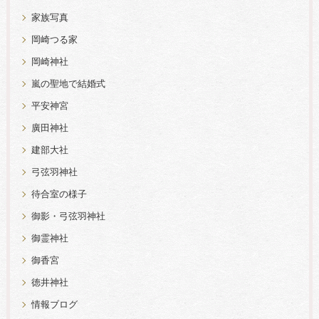
家族写真
岡崎つる家
岡崎神社
嵐の聖地で結婚式
平安神宮
廣田神社
建部大社
弓弦羽神社
待合室の様子
御影・弓弦羽神社
御霊神社
御香宮
徳井神社
情報ブログ