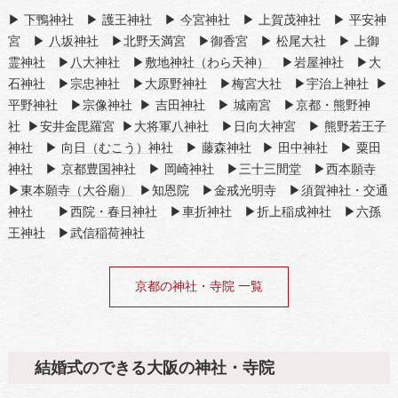
▶
下鴨神社
▶
護王神社
▶
今宮神社
▶
上賀茂神社
▶
平安神
宮
▶
八坂神社
▶
北野天満宮
▶
御香宮
▶
松尾大社
▶
上御
霊神社
▶
八大神社
▶
敷地神社（わら天神）
▶
岩屋神社
▶
大
石神社
▶
宗忠神社
▶
大原野神社
▶
梅宮大社
▶
宇治上神社
▶
平野神社
▶
宗像神社
▶
吉田神社
▶
城南宮
▶
京都・熊野神
社
▶
安井金毘羅宮
▶
大将軍八神社
▶
日向大神宮
▶
熊野若王子
神社
▶
向日（むこう）神社
▶
藤森神社
▶
田中神社
▶
粟田
神社
▶
京都豊国神社
▶
岡崎神社
▶
三十三間堂
▶
西本願寺
▶
東本願寺（大谷廟）
▶
知恩院
▶
金戒光明寺
▶
須賀神社・交通
神社
▶
西院・春日神社
▶
車折神社
▶
折上稲成神社
▶
六孫
王神社
▶
武信稲荷神社
京都の神社・寺院 一覧
結婚式のできる大阪の神社・寺院