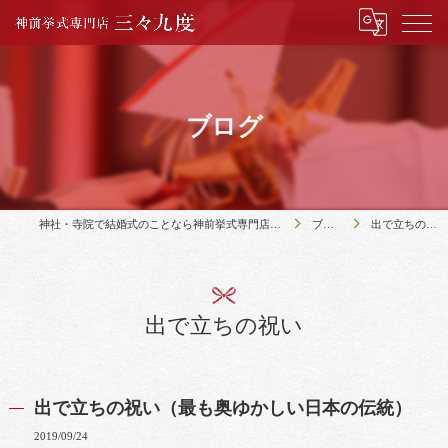
ブログ
神社・寺院で結婚式のことなら神前挙式専門店三々九度
ブログ
出で立ちの祝い
出で立ちの祝い
出で立ちの祝い（最も奥ゆかしい日本の伝統）
2019/09/24