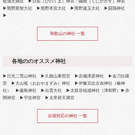
歌浦天満宮
▶
日前（ひのくま）神宮・國懸（くにかかす）神宮
▶
熊野那智大社
▶
熊野本宮大社
▶
熊野速玉大社
▶
闘鶏神社
▶
和歌山の神社 一覧
各地ののオススメ神社
▶日光二荒山神社 ▶久能山東照宮 ▶吉備津彦神社 ▶金刀比羅
宮 ▶大山祗（おおやまずみ）神社 ▶伊豫豆比古命神社（椿神
社） ▶厳島神社 ▶出雲大社 ▶太鼓谷稲成神社（津和野）▶赤
間神宮 ▶宇佐神宮 ▶太宰府天満宮
出張対応の神社 一覧