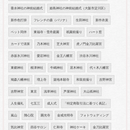
垂水神社の神前結婚式
姫島神社の神前結婚式（大阪市淀川区）
新作色打掛
フレンチの森（パソナ）
生田神社
新作衣裳
ペット同伴
東福寺・雪舟庭園
祇園前撮り
ハート窓
カードで清算
乃木神社
芝大神宮
虎ノ門金刀比羅宮
赤坂氷川神社
愛宕神社
金王八幡宮
渋谷氷川神社
東郷神社
根津神社
牛嶋神社
居木神社
代々木八幡宮
鳩森八幡神社
増上寺
築地本願寺
和装前撮り
吉野神宮
吉野神宮
東京
浅草神社
芦屋神社
大山祇神社
人生儀礼
七五三
成人式
「特定商取引法に基づく表記」
嵐山
隋心院
圓光寺
金戒光明寺
フォトウェディング
気比神宮
四谷サロン
仁和寺
神社ケーキ
金刀比羅宮