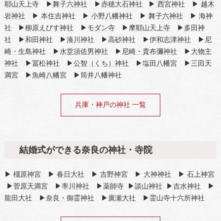
耶山天上寺
▶
舞子六神社
▶
赤穂大石神社
▶
西宮神社
▶
越木
岩神社
▶
本住吉神社
▶
小野八幡神社
▶
舞子六神社
▶
海神
社
▶
柳原えびす神社
▶
モダン寺
▶
摩耶山天上寺
▶
多田神
社
▶
和田神社
▶
湊川神社
▶
高砂神社
▶
伊和志津神社
▶
尼
崎・生島神社
▶
水堂須佐男神社
▶
尼崎・貴布彌神社
▶
大物主
神社
▶
冨松神社
▶
公智（くち）神社
▶
塩田八幡宮
▶
三田天
満宮
▶
魚崎八幡宮
▶筒井八幡神社
兵庫・神戸の神社 一覧
結婚式ができる奈良の神社・寺院
▶
橿原神宮
▶
春日大社
▶
吉野神宮
▶
大神神社
▶
石上神宮
▶
菅原天満宮
▶
率川神社
▶
薬師寺
▶
談山神社
▶
吉水神社
▶
龍田大社
▶
奈良・御霊神社
▶
廣瀬大社
▶霊山寺十六所神社