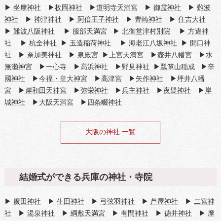
▶
坐摩神社
▶
枚岡神社
▶
道明寺天満宮
▶
御霊神社
▶
難波
神社
▶
神津神社
▶
阿倍王子神社
▶
豊崎神社
▶
住吉大社
▶
難波八阪神社
▶
服部天満宮
▶
北御堂津村別院
▶
方違神
社
▶
杭全神社
▶
玉造稲荷神社
▶
海老江八坂神社
▶
開口神
社
▶
奈加美神社
▶
泉殿宮
▶
上宮天満宮
▶
壺井八幡宮
▶
水
無瀬神宮
▶
一心寺
▶
高浜神社
▶
野見神社
▶
瓢箪山稲成
▶
辛
國神社
▶
今福・皇大神宮
▶
高津宮
▶
矢作神社
▶
坪井八幡
宮
▶
岸和田天神宮
▶
弥栄神社
▶
兵主神社
▶
夜疑神社
▶
岸
城神社
▶
大阪天満宮
▶
四条畷神社
大阪の神社 一覧
結婚式ができる兵庫の神社・寺院
▶
廣田神社
▶
生田神社
▶
弓弦羽神社
▶
芦屋神社
▶
二宮神
社
▶
湯泉神社
▶
綱敷天満宮
▶
有間神社
▶
徳井神社
▶
摩