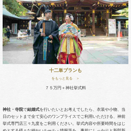
十二単プランも
をもっと見る ＞
７５万円＋神社挙式料
神社・寺院
で
結婚式
を行いたいとお考えでしたら、衣装や小物、当
日のセットまで全て安心のワンプライスでご利用いただける、神前
挙式専門店三々九度をご利用ください。挙式内容や所要時間をはじ
めとする様々な細かいルール・情報等を、事前にしっかりと新郎新