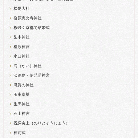
松尾大社
柳原恵比寿神社
桜咲く京都で結婚式
梨木神社
橿原神宮
水口神社
海（かい）神社
淡路島・伊弉諾神宮
滋賀の神社
玉串奉奠
生田神社
石上神宮
祝詞奏上（のりとそうじょう）
神前式