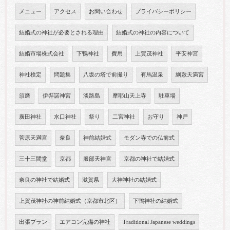
メニュー
アクセス
お問い合わせ
プライバシーポリシー
結婚式の神社が必要とされる理由
結婚式の神社の内容について
結婚市場株式会社
下鴨神社
費用
上賀茂神社
平安神宮
神社検定
問題集
八坂の塔で前撮り
有馬温泉
綱敷天満宮
須磨
伊弉諾神宮
淡路島
摩耶山天上寺
駐車場
廣田神社
水口神社
祭り
二宮神社
お守り
神戸
菅原天満宮
奈良
神前結婚式
モダン寺での仏前式
三十三間堂
京都
服部天神宮
京都の神社で結婚式
奈良の神社で結婚式
滋賀県
大神神社の結婚式
上賀茂神社の神前結婚式（京都市北区）
下鴨神社の結婚式
出張プラン
エアコン完備の神社
Traditional Japanese weddings