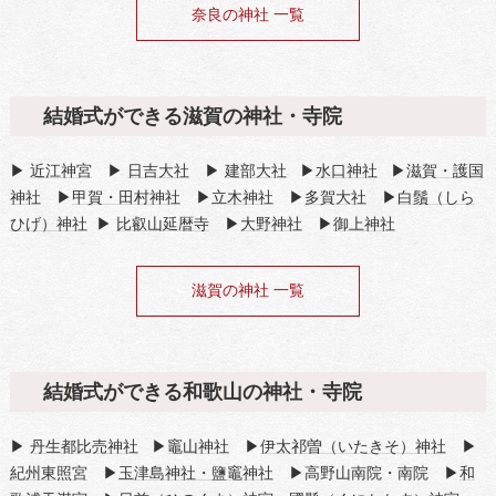
奈良の神社 一覧
結婚式ができる滋賀の神社・寺院
▶
近江神宮
▶
日吉大社
▶
建部大社
▶
水口神社
▶
滋賀・護国
神社
▶
甲賀・田村神社
▶
立木神社
▶
多賀大社
▶
白鬚（しら
ひげ）神社
▶
比叡山延暦寺
▶
大野神社
▶
御上神社
滋賀の神社 一覧
結婚式ができる和歌山の神社・寺院
▶
丹生都比売神社
▶
竈山神社
▶
伊太祁曽（いたきそ）神社
▶
紀州東照宮
▶
玉津島神社・鹽竈神社
▶高野山南院・南院 ▶
和