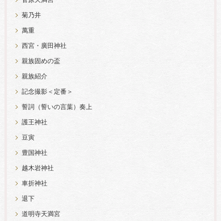
菊乃井
萬重
西宮・廣田神社
親族固めの盃
親族紹介
記念撮影＜定番＞
誓詞（誓いの言葉）奏上
護王神社
豆寅
豊国神社
越木岩神社
車折神社
退下
道明寺天満宮