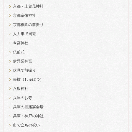
京都・上賀茂神社
京都宗像神社
京都祇園の前撮り
人力車で周遊
今宮神社
仏前式
伊弉諾神宮
伏見で前撮り
修祓（しゅばつ）
八坂神社
兵庫のお寺
兵庫の披露宴会場
兵庫・神戸の神社
出で立ちの祝い