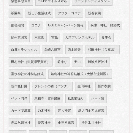
緊急事態宣言
コロナウイルス対応
ソーシャルディスタンス
祇園祭
新しい生活様式
アフターコロナ
新着衣裳
服喪期間
コロナ
GOTOキャンペーン情報
兵庫 神社 結婚式
紀州東照宮
六三園
宮島
大津プリンスホテル
食事会
白鹿クラシックス
魚崎八幡宮
西本願寺
和田神社（兵庫県）
田村神社（滋賀県甲賀市）
前撮り
安い
難波八坂神社
垂水神社の神前結婚式
姫島神社の神前結婚式（大阪市淀川区）
新作色打掛
フレンチの森（パソナ）
生田神社
新作衣裳
ペット同伴
東福寺・雪舟庭園
祇園前撮り
ハート窓
カードで清算
乃木神社
芝大神宮
虎ノ門金刀比羅宮
赤坂氷川神社
愛宕神社
金王八幡宮
渋谷氷川神社