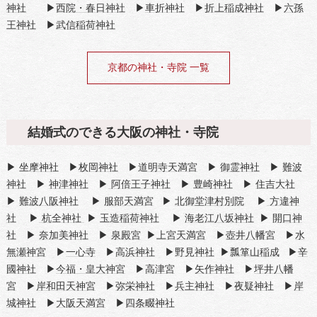
神社
▶
西院・春日神社
▶
車折神社
▶
折上稲成神社
▶
六孫
王神社
▶
武信稲荷神社
京都の神社・寺院 一覧
結婚式のできる大阪の神社・寺院
▶
坐摩神社
▶
枚岡神社
▶
道明寺天満宮
▶
御霊神社
▶
難波
神社
▶
神津神社
▶
阿倍王子神社
▶
豊崎神社
▶
住吉大社
▶
難波八阪神社
▶
服部天満宮
▶
北御堂津村別院
▶
方違神
社
▶
杭全神社
▶
玉造稲荷神社
▶
海老江八坂神社
▶
開口神
社
▶
奈加美神社
▶
泉殿宮
▶
上宮天満宮
▶
壺井八幡宮
▶
水
無瀬神宮
▶
一心寺
▶
高浜神社
▶
野見神社
▶
瓢箪山稲成
▶
辛
國神社
▶
今福・皇大神宮
▶
高津宮
▶
矢作神社
▶
坪井八幡
宮
▶
岸和田天神宮
▶
弥栄神社
▶
兵主神社
▶
夜疑神社
▶
岸
城神社
▶
大阪天満宮
▶
四条畷神社