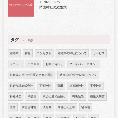
2026/05/25
靖国神社の結婚式
タグ
Tags
結婚式
神社
コンセプト
結婚式の神社について
サービス
メニュー
アクセス
お問い合わせ
プライバシーポリシー
結婚式の神社が必要とされる理由
結婚式の神社の内容について
結婚市場株式会社
下鴨神社
費用
上賀茂神社
平安神宮
神社検定
問題集
八坂の塔で前撮り
有馬温泉
綱敷天満宮
須磨
伊弉諾神宮
淡路島
摩耶山天上寺
駐車場