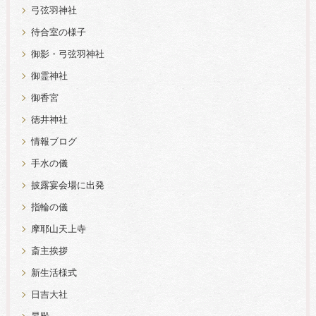
弓弦羽神社
待合室の様子
御影・弓弦羽神社
御霊神社
御香宮
徳井神社
情報ブログ
手水の儀
披露宴会場に出発
指輪の儀
摩耶山天上寺
斎主挨拶
新生活様式
日吉大社