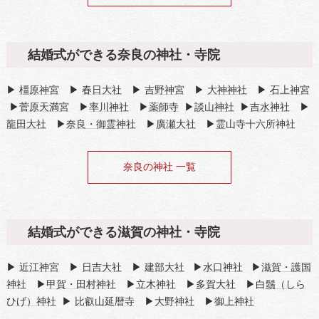
結婚式ができる奈良の神社・寺院
▶
橿原神宮
▶
春日大社
▶
吉野神宮
▶
大神神社
▶
石上神宮
▶
菅原天満宮
▶
率川神社
▶
薬師寺
▶
談山神社
▶
吉水神社
▶
龍田大社
▶
奈良・御霊神社
▶
廣瀬大社
▶霊山寺十六所神社
奈良の神社 一覧
結婚式ができる滋賀の神社・寺院
▶
近江神宮
▶
日吉大社
▶
建部大社
▶
水口神社
▶
滋賀・護国
神社
▶
甲賀・田村神社
▶
立木神社
▶
多賀大社
▶
白鬚（しら
ひげ）神社
▶
比叡山延暦寺
▶
大野神社
▶
御上神社