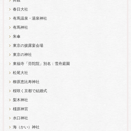
昇殿
春日大社
有馬温泉・湯泉神社
有馬神社
朱傘
東京の披露宴会場
東京の神社
東福寺「芬陀院」別名：雪舟庭園
松尾大社
柳原恵比寿神社
桜咲く京都で結婚式
梨木神社
橿原神宮
水口神社
海（かい）神社