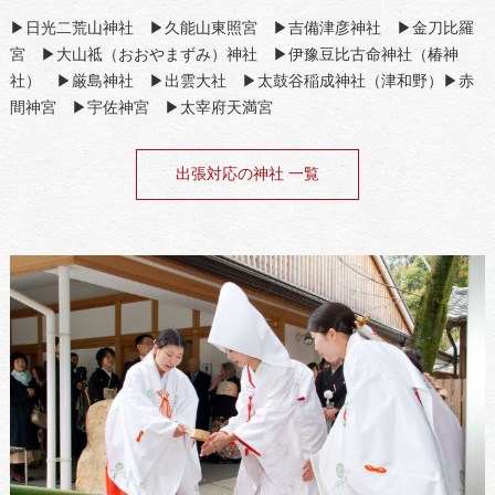
▶日光二荒山神社 ▶久能山東照宮 ▶吉備津彦神社 ▶金刀比羅
宮 ▶大山祗（おおやまずみ）神社 ▶伊豫豆比古命神社（椿神
社） ▶厳島神社 ▶出雲大社 ▶太鼓谷稲成神社（津和野）▶赤
間神宮 ▶宇佐神宮 ▶太宰府天満宮
出張対応の神社 一覧