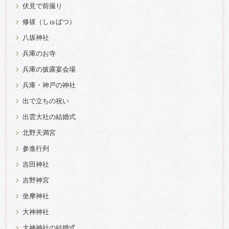
伏見で前撮り
修祓（しゅばつ）
八坂神社
兵庫のお寺
兵庫の披露宴会場
兵庫・神戸の神社
出で立ちの祝い
出雲大社の結婚式
北野天満宮
参進行列
吉田神社
吉野神宮
坐摩神社
大神神社
大神神社の結婚式