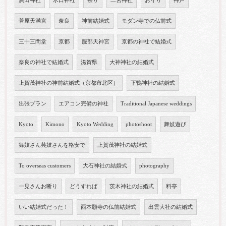
廣田神社
水口神社
祭り
二宮神社
お守り
神戸
菅原天満宮
奈良
神前結婚式
モダン寺での仏前式
三十三間堂
京都
服部天神宮
京都の神社で結婚式
奈良の神社で結婚式
滋賀県
大神神社の結婚式
上賀茂神社の神前結婚式（京都市北区）
下鴨神社の結婚式
出張プラン
エアコン完備の神社
Traditional Japanese weddings
Kyoto
Kimono
Kyoto Wedding
photoshoot
舞妓遊び
舞妓さん芸妓さんを格安で
上賀茂神社の結婚式
To overseas customers
大石神社の結婚式
photography
一見さんお断り
どうすれば
茨木神社の結婚式
料亭
いい結婚式だった！
西本願寺の仏前結婚式
出雲大社の結婚式