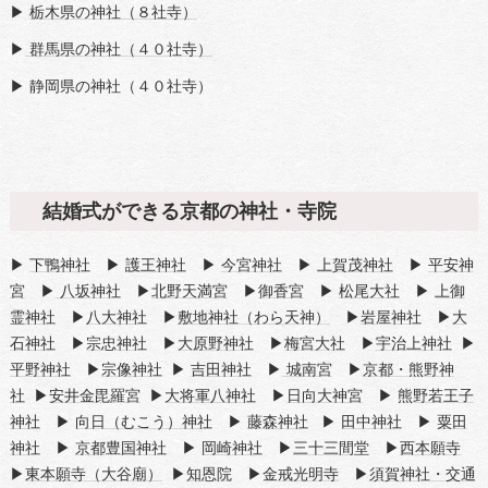
▶
栃木県の神社（８社寺）
▶
群馬県の神社（４０社寺）
▶ 静岡県の神社（４０社寺）
結婚式ができる京都の神社・寺院
▶
下鴨神社
▶
護王神社
▶
今宮神社
▶
上賀茂神社
▶
平安神
宮
▶
八坂神社
▶
北野天満宮
▶
御香宮
▶
松尾大社
▶
上御
霊神社
▶
八大神社
▶
敷地神社（わら天神）
▶
岩屋神社
▶
大
石神社
▶
宗忠神社
▶
大原野神社
▶
梅宮大社
▶
宇治上神社
▶
平野神社
▶
宗像神社
▶
吉田神社
▶
城南宮
▶
京都・熊野神
社
▶
安井金毘羅宮
▶
大将軍八神社
▶
日向大神宮
▶
熊野若王子
神社
▶
向日（むこう）神社
▶
藤森神社
▶
田中神社
▶
粟田
神社
▶
京都豊国神社
▶
岡崎神社
▶
三十三間堂
▶
西本願寺
▶
東本願寺（大谷廟）
▶
知恩院
▶
金戒光明寺
▶
須賀神社・交通