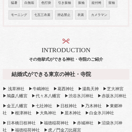
猛暑
白無垢
色打掛
引き振袖
振袖
紋付袴
留袖
モーニング
七五三衣裳
持込禁止
衣裳
カメラマン
INTRODUCTION
その他挙式ができる神社・寺院のご紹介
結婚式ができる東京の神社・寺院
▶
浅草神社
▶
牛嶋神社
▶
葛西神社
▶
湯島天神
▶
芝大神宮
▶
鳩森八幡宮
▶
代々木八幡宮
▶
渋谷氷川神社
▶
赤坂氷川神社
▶
金王八幡宮
▶
七社神社
▶
日枝神社
▶
乃木神社
▶東郷神
社 ▶
根津神社
▶大鳥神社 ▶
居木神社
▶白金氷川神社
▶日本橋日枝神社 ▶福徳稲荷神社 ▶赤城神社 ▶沼袋氷川神
社 ▶福徳稲荷神社 ▶
虎ノ門金刀比羅宮