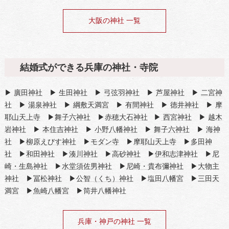
大阪の神社 一覧
結婚式ができる兵庫の神社・寺院
▶
廣田神社
▶
生田神社
▶
弓弦羽神社
▶
芦屋神社
▶
二宮神
社
▶
湯泉神社
▶
綱敷天満宮
▶
有間神社
▶
徳井神社
▶
摩
耶山天上寺
▶
舞子六神社
▶
赤穂大石神社
▶
西宮神社
▶
越木
岩神社
▶
本住吉神社
▶
小野八幡神社
▶
舞子六神社
▶
海神
社
▶
柳原えびす神社
▶
モダン寺
▶
摩耶山天上寺
▶
多田神
社
▶
和田神社
▶
湊川神社
▶
高砂神社
▶
伊和志津神社
▶
尼
崎・生島神社
▶
水堂須佐男神社
▶
尼崎・貴布彌神社
▶
大物主
神社
▶
冨松神社
▶
公智（くち）神社
▶
塩田八幡宮
▶
三田天
満宮
▶
魚崎八幡宮
▶筒井八幡神社
兵庫・神戸の神社 一覧