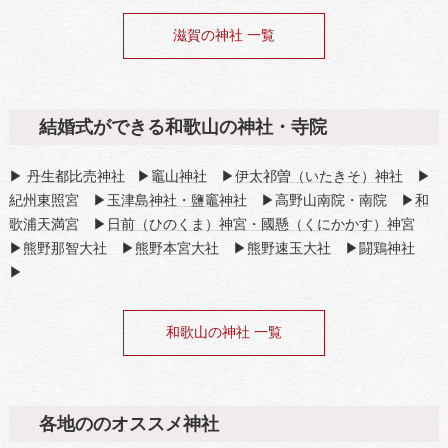
滋賀の神社 一覧
結婚式ができる和歌山の神社・寺院
▶
丹生都比売神社
▶
竈山神社
▶
伊太祁曽（いたきそ）神社
▶
紀州東照宮
▶
玉津島神社・鹽竈神社
▶高野山南院・南院 ▶
和
歌浦天満宮
▶
日前（ひのくま）神宮・國懸（くにかかす）神宮
▶
熊野那智大社
▶
熊野本宮大社
▶
熊野速玉大社
▶
闘鶏神社
▶
和歌山の神社 一覧
各地ののオススメ神社