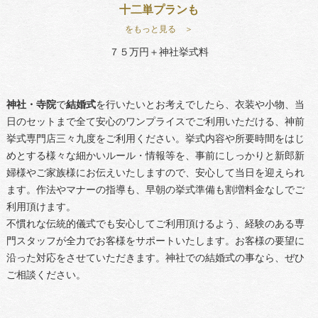
十二単プランも
をもっと見る ＞
７５万円＋神社挙式料
神社・寺院
で
結婚式
を行いたいとお考えでしたら、衣装や小物、当
日のセットまで全て安心のワンプライスでご利用いただける、神前
挙式専門店三々九度をご利用ください。挙式内容や所要時間をはじ
めとする様々な細かいルール・情報等を、事前にしっかりと新郎新
婦様やご家族様にお伝えいたしますので、安心して当日を迎えられ
ます。作法やマナーの指導も、早朝の挙式準備も割増料金なしでご
利用頂けます。
不慣れな伝統的儀式でも安心してご利用頂けるよう、経験のある専
門スタッフが全力でお客様をサポートいたします。お客様の要望に
沿った対応をさせていただきます。神社での結婚式の事なら、ぜひ
ご相談ください。