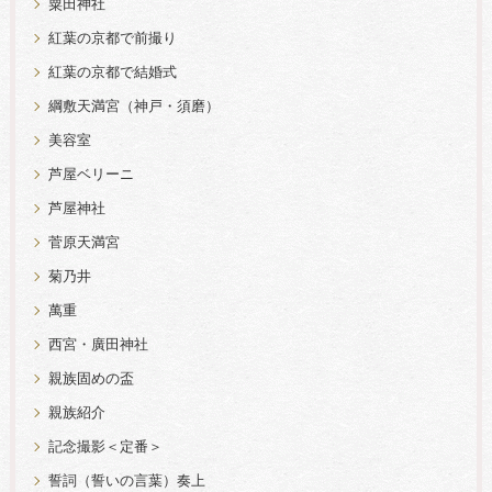
粟田神社
紅葉の京都で前撮り
紅葉の京都で結婚式
綱敷天満宮（神戸・須磨）
美容室
芦屋ベリーニ
芦屋神社
菅原天満宮
菊乃井
萬重
西宮・廣田神社
親族固めの盃
親族紹介
記念撮影＜定番＞
誓詞（誓いの言葉）奏上