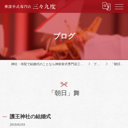
ブログ
神社・寺院で結婚式のことなら神前挙式専門店三々九度
ブログ
「朝日」舞
「朝日」舞
護王神社の結婚式
2019/02/03