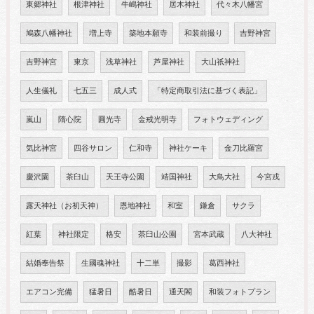
東郷神社
根津神社
牛嶋神社
居木神社
代々木八幡宮
鳩森八幡神社
増上寺
築地本願寺
和装前撮り
吉野神宮
吉野神宮
東京
浅草神社
芦屋神社
大山祇神社
人生儀礼
七五三
成人式
「特定商取引法に基づく表記」
嵐山
隋心院
圓光寺
金戒光明寺
フォトウェディング
気比神宮
四谷サロン
仁和寺
神社ケーキ
金刀比羅宮
慶沢園
茶臼山
天王寺公園
靖国神社
大鳥大社
今宮戎
露天神社（お初天神）
恩地神社
和室
鎌倉
サクラ
紅葉
神社限定
格安
茶臼山公園
宮本武蔵
八大神社
結婚奉告祭
生國魂神社
十二単
撮影
葛西神社
エアコン完備
猛暑日
酷暑日
通天閣
和装フォトプラン