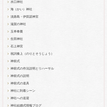
水口神社
海（かい）神社
淡路島・伊弉諾神宮
滋賀の神社
玉串奉奠
生田神社
石上神宮
祝詞奏上（のりとそうじょう）
神前式
神前式の作法説明とリハーサル
神前式の説明
神前式の道具
神社に到着シーン
神社への送迎
神社結婚式情報ブログ