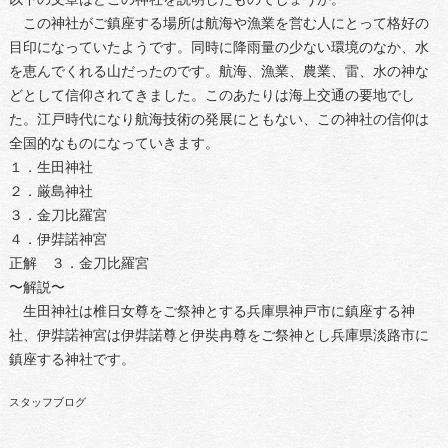
この神社がご鎮座する場所は航海や漁業を営む人にとって格好の
目印になっていたようです。同時に降雨量の少ない環境のなか、水
を恵んでくれる山だったのです。航海、漁業、農業、雷、水の神な
どとして信仰されてきました。このあたりは海上交通の要地でし
た。江戸時代になり航海技術の発展にともない、この神社の信仰は
全国的なものになっていきます。
１．生田神社
２．厳島神社
３．金刀比羅宮
４．伊弉諾神宮
正解 ３．金刀比羅宮
〜解説〜
生田神社は椎日女尊をご祭神とする兵庫県神戸市に鎮座する神
社、伊弉諾神宮は伊弉諾尊と伊奘冉尊をご祭神とし兵庫県淡路市に
鎮座する神社です。
スタッフブログ