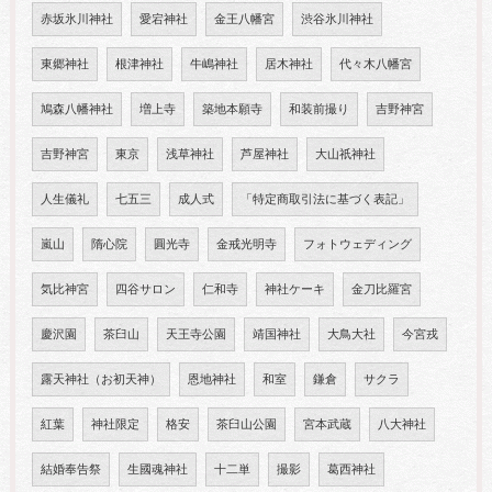
赤坂氷川神社
愛宕神社
金王八幡宮
渋谷氷川神社
東郷神社
根津神社
牛嶋神社
居木神社
代々木八幡宮
鳩森八幡神社
増上寺
築地本願寺
和装前撮り
吉野神宮
吉野神宮
東京
浅草神社
芦屋神社
大山祇神社
人生儀礼
七五三
成人式
「特定商取引法に基づく表記」
嵐山
隋心院
圓光寺
金戒光明寺
フォトウェディング
気比神宮
四谷サロン
仁和寺
神社ケーキ
金刀比羅宮
慶沢園
茶臼山
天王寺公園
靖国神社
大鳥大社
今宮戎
露天神社（お初天神）
恩地神社
和室
鎌倉
サクラ
紅葉
神社限定
格安
茶臼山公園
宮本武蔵
八大神社
結婚奉告祭
生國魂神社
十二単
撮影
葛西神社