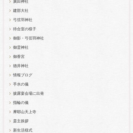
廣田神社
建部大社
弓弦羽神社
待合室の様子
御影・弓弦羽神社
御霊神社
御香宮
徳井神社
情報ブログ
手水の儀
披露宴会場に出発
指輪の儀
摩耶山天上寺
斎主挨拶
新生活様式