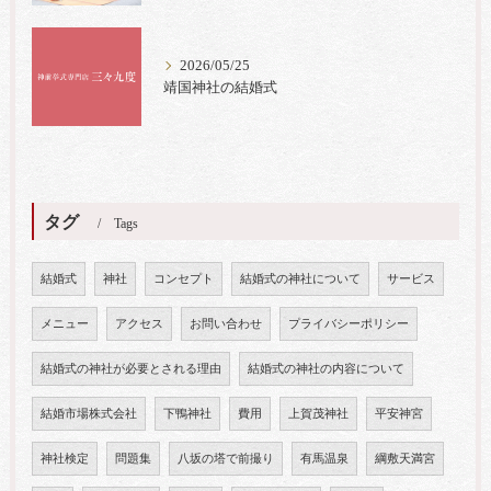
2026/05/25
靖国神社の結婚式
タグ
Tags
結婚式
神社
コンセプト
結婚式の神社について
サービス
メニュー
アクセス
お問い合わせ
プライバシーポリシー
結婚式の神社が必要とされる理由
結婚式の神社の内容について
結婚市場株式会社
下鴨神社
費用
上賀茂神社
平安神宮
神社検定
問題集
八坂の塔で前撮り
有馬温泉
綱敷天満宮