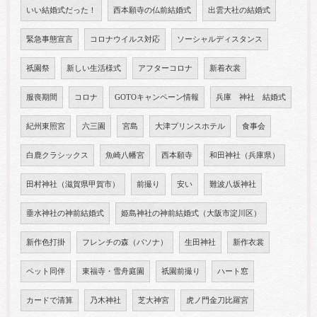
いい結婚式だった！
西本願寺の仏前結婚式
出雲大社の結婚式
緊急事態宣言
コロナウイルス対応
ソーシャルディスタンス
祇園祭
新しい生活様式
アフターコロナ
新着衣裳
服喪期間
コロナ
GOTOキャンペーン情報
兵庫 神社 結婚式
紀州東照宮
六三園
宮島
大津プリンスホテル
食事会
白鹿クラシックス
魚崎八幡宮
西本願寺
和田神社（兵庫県）
田村神社（滋賀県甲賀市）
前撮り
安い
難波八坂神社
垂水神社の神前結婚式
姫島神社の神前結婚式（大阪市淀川区）
新作色打掛
フレンチの森（パソナ）
生田神社
新作衣裳
ペット同伴
東福寺・雪舟庭園
祇園前撮り
ハート窓
カードで清算
乃木神社
芝大神宮
虎ノ門金刀比羅宮