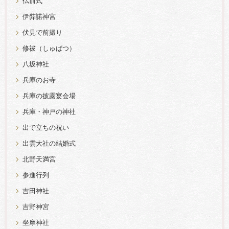
仏前式
伊弉諾神宮
伏見で前撮り
修祓（しゅばつ）
八坂神社
兵庫のお寺
兵庫の披露宴会場
兵庫・神戸の神社
出で立ちの祝い
出雲大社の結婚式
北野天満宮
参進行列
吉田神社
吉野神宮
坐摩神社