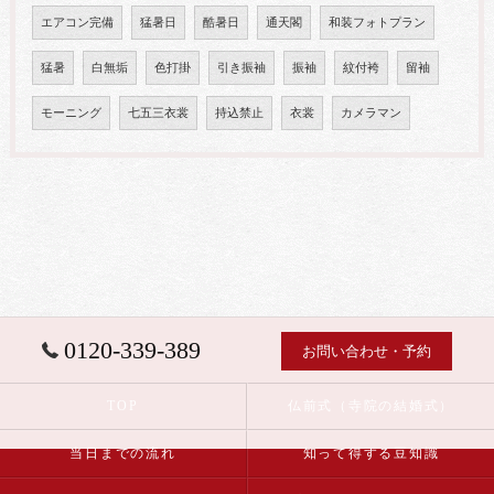
エアコン完備
猛暑日
酷暑日
通天閣
和装フォトプラン
猛暑
白無垢
色打掛
引き振袖
振袖
紋付袴
留袖
モーニング
七五三衣裳
持込禁止
衣裳
カメラマン
0120-339-389
お問い合わせ・予約
TOP
仏前式（寺院の結婚式）
当日までの流れ
知って得する豆知識