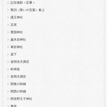
記念撮影＜定番＞
誓詞（誓いの言葉）奏上
護王神社
豆寅
豊国神社
越木岩神社
車折神社
退下
道明寺天満宮
鈴神楽
長岡天満宮
関東の和婚
関西の和婚
阿倍野王子神社
雅楽