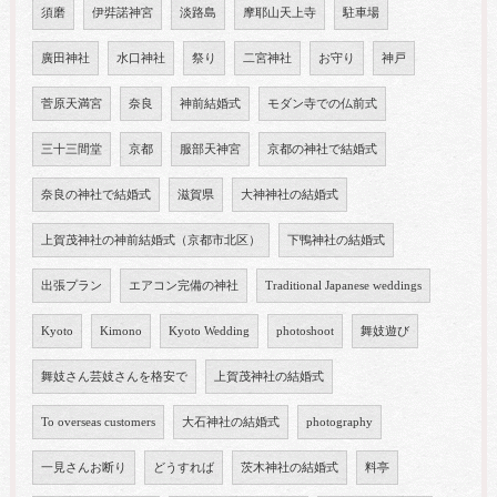
須磨
伊弉諾神宮
淡路島
摩耶山天上寺
駐車場
廣田神社
水口神社
祭り
二宮神社
お守り
神戸
菅原天満宮
奈良
神前結婚式
モダン寺での仏前式
三十三間堂
京都
服部天神宮
京都の神社で結婚式
奈良の神社で結婚式
滋賀県
大神神社の結婚式
上賀茂神社の神前結婚式（京都市北区）
下鴨神社の結婚式
出張プラン
エアコン完備の神社
Traditional Japanese weddings
Kyoto
Kimono
Kyoto Wedding
photoshoot
舞妓遊び
舞妓さん芸妓さんを格安で
上賀茂神社の結婚式
To overseas customers
大石神社の結婚式
photography
一見さんお断り
どうすれば
茨木神社の結婚式
料亭