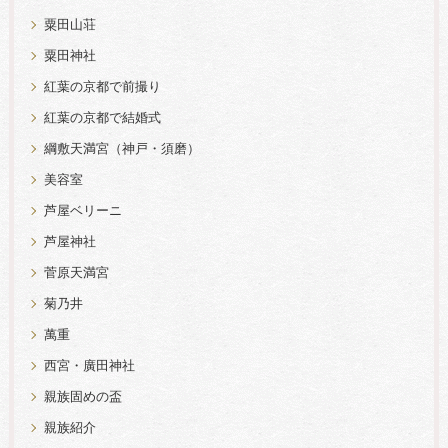
粟田山荘
粟田神社
紅葉の京都で前撮り
紅葉の京都で結婚式
綱敷天満宮（神戸・須磨）
美容室
芦屋ベリーニ
芦屋神社
菅原天満宮
菊乃井
萬重
西宮・廣田神社
親族固めの盃
親族紹介