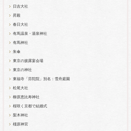
日吉大社
昇殿
春日大社
有馬温泉・湯泉神社
有馬神社
朱傘
東京の披露宴会場
東京の神社
東福寺「芬陀院」別名：雪舟庭園
松尾大社
柳原恵比寿神社
桜咲く京都で結婚式
梨木神社
橿原神宮