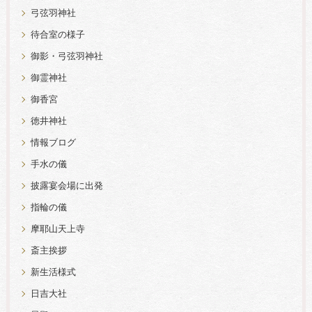
弓弦羽神社
待合室の様子
御影・弓弦羽神社
御霊神社
御香宮
徳井神社
情報ブログ
手水の儀
披露宴会場に出発
指輪の儀
摩耶山天上寺
斎主挨拶
新生活様式
日吉大社