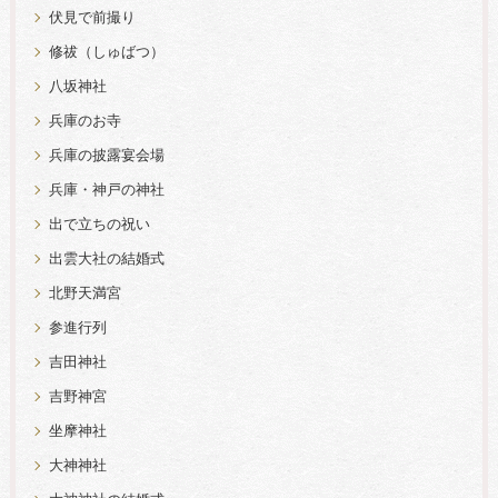
伏見で前撮り
修祓（しゅばつ）
八坂神社
兵庫のお寺
兵庫の披露宴会場
兵庫・神戸の神社
出で立ちの祝い
出雲大社の結婚式
北野天満宮
参進行列
吉田神社
吉野神宮
坐摩神社
大神神社