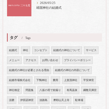
2026/05/25
靖国神社の結婚式
タグ
Tags
結婚式
神社
コンセプト
結婚式の神社について
サービス
メニュー
アクセス
お問い合わせ
プライバシーポリシー
結婚式の神社が必要とされる理由
結婚式の神社の内容について
結婚市場株式会社
下鴨神社
費用
上賀茂神社
平安神宮
神社検定
問題集
八坂の塔で前撮り
有馬温泉
綱敷天満宮
須磨
伊弉諾神宮
淡路島
摩耶山天上寺
駐車場