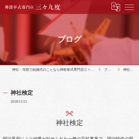
ブログ
神社・寺院で結婚式のことなら神前挙式専門店三々九度
ブログ
神社検定
神社検定
2018/11/21
神社検定
明治幕府により編纂が始められた一種の百科事典で、明治時代の国