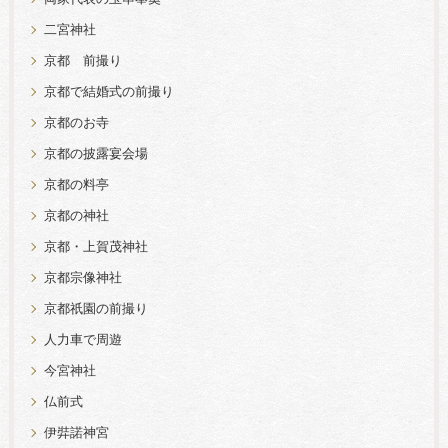
二宮神社
京都 前撮り
京都で結婚式の前撮り
京都のお寺
京都の披露宴会場
京都の料亭
京都の神社
京都・上賀茂神社
京都宗像神社
京都祇園の前撮り
人力車で周遊
今宮神社
仏前式
伊弉諾神宮