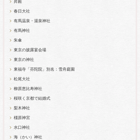
昇殿
春日大社
有馬温泉・湯泉神社
有馬神社
朱傘
東京の披露宴会場
東京の神社
東福寺「芬陀院」別名：雪舟庭園
松尾大社
柳原恵比寿神社
桜咲く京都で結婚式
梨木神社
橿原神宮
水口神社
海（かい）神社