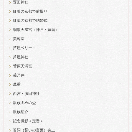
粟田神社
紅葉の京都で前撮り
紅葉の京都で結婚式
綱敷天満宮（神戸・須磨）
美容室
芦屋ベリーニ
芦屋神社
菅原天満宮
菊乃井
萬重
西宮・廣田神社
親族固めの盃
親族紹介
記念撮影＜定番＞
誓詞（誓いの言葉）奏上