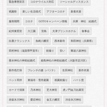
緊急事態宣言
コロナウイルス対応
ソーシャルディスタンス
祇園祭
新しい生活様式
アフターコロナ
新着衣裳
服喪期間
コロナ
GOTOキャンペーン情報
兵庫 神社 結婚式
紀州東照宮
六三園
宮島
大津プリンスホテル
食事会
白鹿クラシックス
魚崎八幡宮
西本願寺
和田神社（兵庫県）
田村神社（滋賀県甲賀市）
前撮り
安い
難波八坂神社
垂水神社の神前結婚式
姫島神社の神前結婚式（大阪市淀川区）
新作色打掛
フレンチの森（パソナ）
生田神社
新作衣裳
ペット同伴
東福寺・雪舟庭園
祇園前撮り
ハート窓
カードで清算
乃木神社
芝大神宮
虎ノ門金刀比羅宮
赤坂氷川神社
愛宕神社
金王八幡宮
渋谷氷川神社