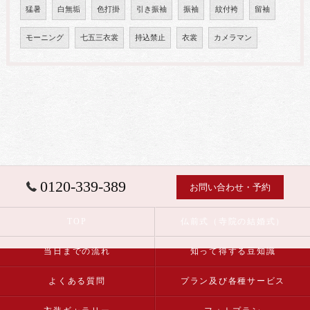
猛暑
白無垢
色打掛
引き振袖
振袖
紋付袴
留袖
モーニング
七五三衣裳
持込禁止
衣裳
カメラマン
0120-339-389
お問い合わせ・予約
TOP
仏前式（寺院の結婚式）
当日までの流れ
知って得する豆知識
よくある質問
プラン及び各種サービス