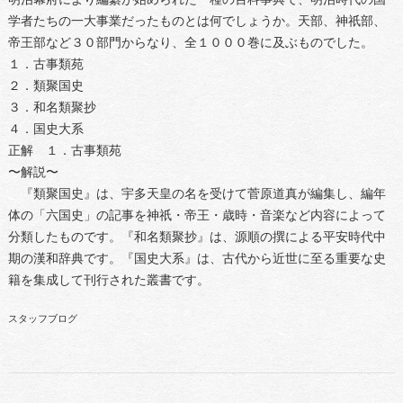
学者たちの一大事業だったものとは何でしょうか。天部、神祇部、
帝王部など３０部門からなり、全１０００巻に及ぶものでした。
１．古事類苑
２．類聚国史
３．和名類聚抄
４．国史大系
正解 １．古事類苑
〜解説〜
『類聚国史』は、宇多天皇の名を受けて菅原道真が編集し、編年
体の「六国史」の記事を神祇・帝王・歳時・音楽など内容によって
分類したものです。『和名類聚抄』は、源順の撰による平安時代中
期の漢和辞典です。『国史大系』は、古代から近世に至る重要な史
籍を集成して刊行された叢書です。
スタッフブログ