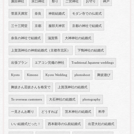
廣田神社
水口神社
祭り
二宮神社
お守り
神戸
菅原天満宮
奈良
神前結婚式
モダン寺での仏前式
三十三間堂
京都
服部天神宮
京都の神社で結婚式
奈良の神社で結婚式
滋賀県
大神神社の結婚式
上賀茂神社の神前結婚式（京都市北区）
下鴨神社の結婚式
出張プラン
エアコン完備の神社
Traditional Japanese weddings
Kyoto
Kimono
Kyoto Wedding
photoshoot
舞妓遊び
舞妓さん芸妓さんを格安で
上賀茂神社の結婚式
To overseas customers
大石神社の結婚式
photography
一見さんお断り
どうすれば
茨木神社の結婚式
料亭
いい結婚式だった！
西本願寺の仏前結婚式
出雲大社の結婚式