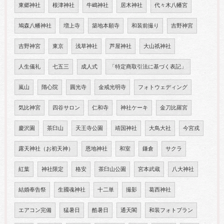
東郷神社
根津神社
牛嶋神社
居木神社
代々木八幡宮
鳩森八幡神社
増上寺
築地本願寺
和装前撮り
吉野神宮
吉野神宮
東京
浅草神社
芦屋神社
大山祇神社
人生儀礼
七五三
成人式
「特定商取引法に基づく表記」
嵐山
隋心院
圓光寺
金戒光明寺
フォトウェディング
気比神宮
四谷サロン
仁和寺
神社ケーキ
金刀比羅宮
慶沢園
茶臼山
天王寺公園
靖国神社
大鳥大社
今宮戎
露天神社（お初天神）
恩地神社
和室
鎌倉
サクラ
紅葉
神社限定
格安
茶臼山公園
宮本武蔵
八大神社
結婚奉告祭
生國魂神社
十二単
撮影
葛西神社
エアコン完備
猛暑日
酷暑日
通天閣
和装フォトプラン