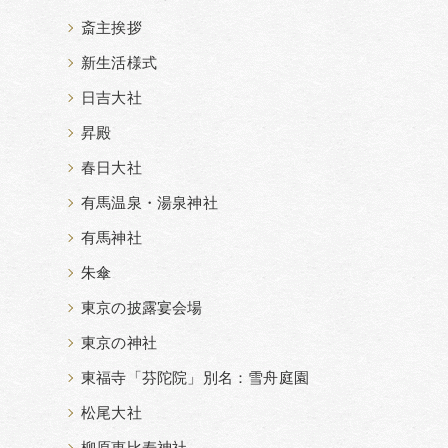
斎主挨拶
新生活様式
日吉大社
昇殿
春日大社
有馬温泉・湯泉神社
有馬神社
朱傘
東京の披露宴会場
東京の神社
東福寺「芬陀院」別名：雪舟庭園
松尾大社