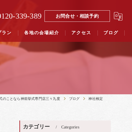
0120-339-389
お問合せ・相談予約
プラン
各地の会場紹介
アクセス
ブログ
覧（４０社寺）｜三々九度東京
覧（７５社）県別表示｜三々九度東京
式のことなら神前挙式専門店三々九度
ブログ
神社検定
カテゴリー
Categories