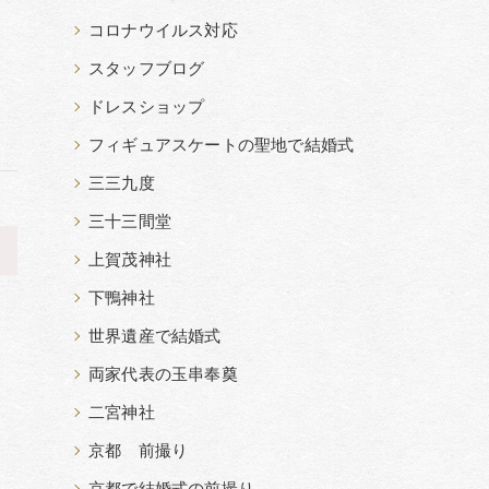
て
コロナウイルス対応
スタッフブログ
ドレスショップ
フィギュアスケートの聖地で結婚式
三三九度
三十三間堂
>
上賀茂神社
下鴨神社
世界遺産で結婚式
両家代表の玉串奉奠
二宮神社
京都 前撮り