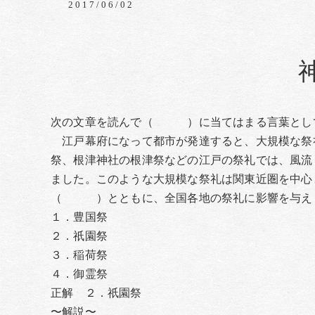
2017/06/02
次の文章を読んで（ ）に当てはまる言葉とし
江戸幕府になって都市が発達すると、大規模な祭
祭、根津神社の根津祭などの江戸の祭礼では、風流
ました。このような大規模な祭礼は関東近圏を中心
（ ）とともに、全国各地の祭礼に影響を与え
１．豊国祭
２．祇園祭
３．稲荷祭
４．御霊祭
正解 ２．祇園祭
〜解説〜