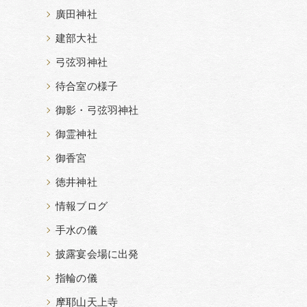
廣田神社
建部大社
弓弦羽神社
待合室の様子
御影・弓弦羽神社
御霊神社
御香宮
徳井神社
情報ブログ
手水の儀
披露宴会場に出発
指輪の儀
摩耶山天上寺