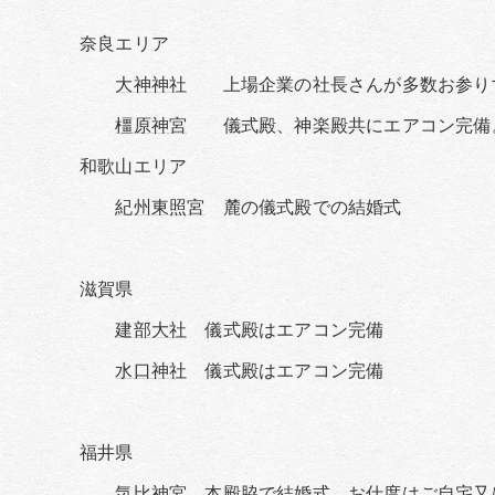
奈良エリア
大神神社
上場企業の社長さんが多数お参りす
橿原神宮
儀式殿、神楽殿共にエアコン完備。
和歌山エリア
紀州東照宮
麓の儀式殿での結婚式
滋賀県
建部大社
儀式殿はエアコン完備
水口神社
儀式殿はエアコン完備
福井県
気比神宮
本殿脇で結婚式、お仕度はご自宅又