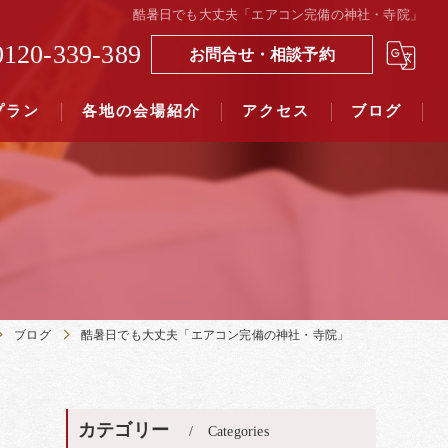
酷暑日でも大丈夫「エアコン完備の神社・寺院」
0120-339-389
お問合せ・相談予約
プラン
各地の会場紹介
アクセス
ブログ
覧（４０社寺）｜三々九度東京
覧（７５社）県別表示｜三々九度東京
ブログ
酷暑日でも大丈夫「エアコン完備の神社・寺院」
カテゴリー
Categories