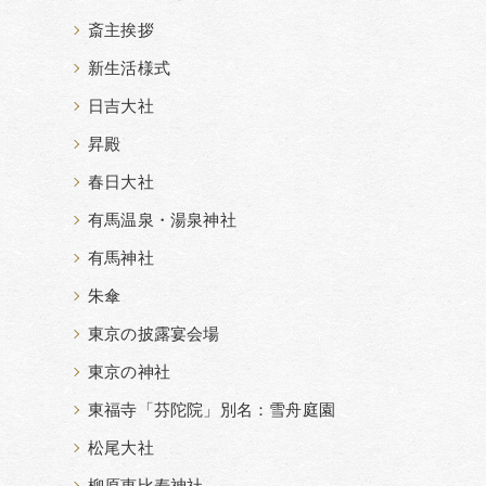
斎主挨拶
新生活様式
日吉大社
昇殿
春日大社
有馬温泉・湯泉神社
有馬神社
朱傘
東京の披露宴会場
東京の神社
東福寺「芬陀院」別名：雪舟庭園
松尾大社