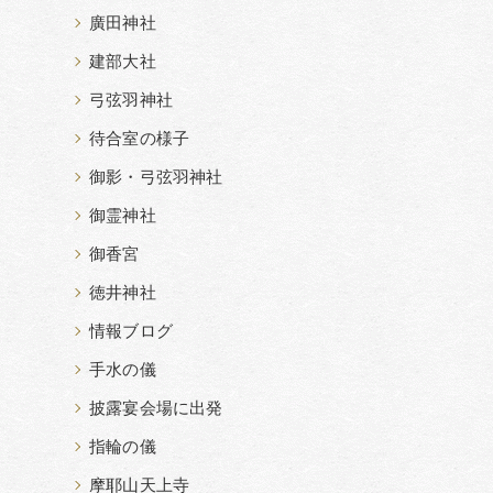
廣田神社
建部大社
弓弦羽神社
待合室の様子
御影・弓弦羽神社
御霊神社
御香宮
徳井神社
情報ブログ
手水の儀
披露宴会場に出発
指輪の儀
摩耶山天上寺