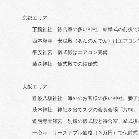
京都エリア
下鴨神社
待合室の多い神社、結婚式の前後で
西本願寺
安穏殿（あんのんでん）はエアコン
平安神宮
儀式殿はエアコン完備
藤森神社
儀式殿での結婚式
大阪エリア
難波八坂神社
海外のお客様の多い神社。獅子
茨木神社
神社を出てスグの会食会場「片桐」
道明寺天満宮
別棟の儀式殿と待合室、挙式後
一心寺
リーズナブル価格（３万円）で仏前式