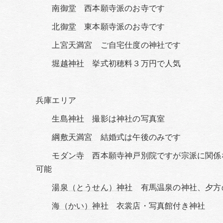
南御堂
西本願寺派のお寺です
北御堂
東本願寺派のお寺です
上宮天満宮
ご自宅仕度の神社です
堀越神社
挙式初穂料３万円で人気
兵庫エリア
生島神社
撮影は神社の写真室
綱敷天満宮
結婚式は午後のみです
モダン寺
西本願寺神戸別院ですが宗派に関係
可能
湯泉（とうせん）神社
有馬温泉の神社、夕方
海（かい）神社
衣裳店・写真館付き神社