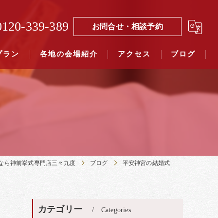
0120-339-389
お問合せ・相談予約
プラン
各地の会場紹介
アクセス
ブログ
覧（４０社寺）｜三々九度東京
覧（７５社）県別表示｜三々九度東京
なら神前挙式専門店三々九度
ブログ
平安神宮の結婚式
カテゴリー
Categories