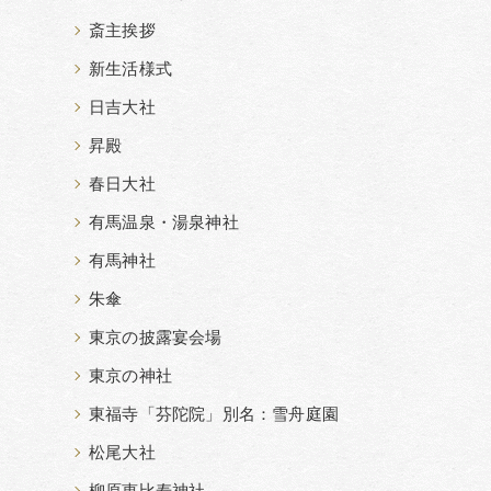
斎主挨拶
新生活様式
日吉大社
昇殿
春日大社
有馬温泉・湯泉神社
有馬神社
朱傘
東京の披露宴会場
東京の神社
東福寺「芬陀院」別名：雪舟庭園
松尾大社