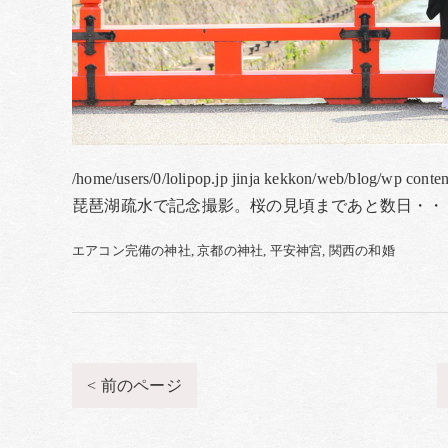
/home/users/0/lolipop.jp jinja kekkon/web/blog/wp cont
琵琶湖疏水で記念撮影。桜の見頃まであと数日・・
エアコン完備の神社
京都の神社
平安神宮
関西の和婚
< 前のページ