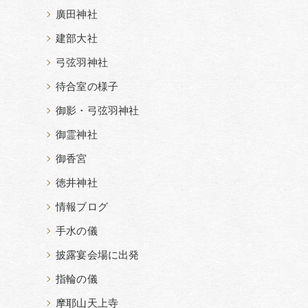
廣田神社
建部大社
弓弦羽神社
待合室の様子
御影・弓弦羽神社
御霊神社
御香宮
徳井神社
情報ブログ
手水の儀
披露宴会場に出発
指輪の儀
摩耶山天上寺