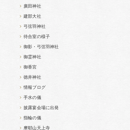
廣田神社
建部大社
弓弦羽神社
待合室の様子
御影・弓弦羽神社
御霊神社
御香宮
徳井神社
情報ブログ
手水の儀
披露宴会場に出発
指輪の儀
摩耶山天上寺