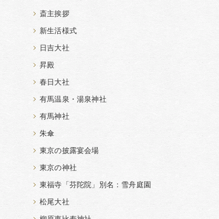
斎主挨拶
新生活様式
日吉大社
昇殿
春日大社
有馬温泉・湯泉神社
有馬神社
朱傘
東京の披露宴会場
東京の神社
東福寺「芬陀院」別名：雪舟庭園
松尾大社