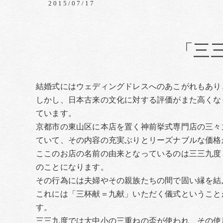
2015/07/17
「三
結婚式にはウェディングドレスへのあこがれもあり
しかし、日本古来の文化に対する評価がまた高くな
ています。
京都市の東山区に本店を置く神前挙式専門店の三々
ていて、その内容の充実ぶりとリーズナブルな価格
ここのお店の名前の由来となっているのは三三九度
のことになります。
その行為には夫婦やその親族たちの間で固い縁を結
これには「三杯献＝九献」いただく儀式ということ
す。
三三九度では大中小の三重ねの盃が使われ、その使