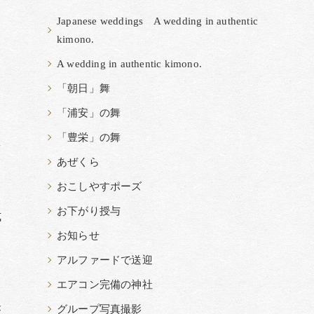
Japanese weddings A wedding in authentic
kimono.
A wedding in authentic kimono.
「朝日」舞
「浦安」の舞
「豊栄」の舞
え
あぜくら
し
おこしやすポーズ
お下がり授与
式
お知らせ
。
アルファードで送迎
エアコン完備の神社
グループ写真撮影
盃