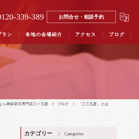
0120-339-389
お問合せ・相談予約
プラン
各地の会場紹介
アクセス
ブログ
覧（４０社寺）｜三々九度東京
覧（７５社）県別表示｜三々九度東京
なら神前挙式専門店三々九度
ブログ
「三三九度」とは
カテゴリー
Categories