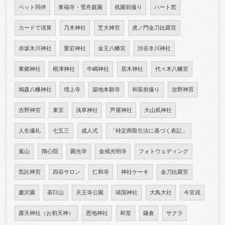
ペット同伴
東福寺・雪舟庭園
祇園前撮り
ハート窓
カードで清算
乃木神社
芝大神宮
虎ノ門金刀比羅宮
赤坂氷川神社
愛宕神社
金王八幡宮
渋谷氷川神社
東郷神社
根津神社
牛嶋神社
居木神社
代々木八幡宮
鳩森八幡神社
増上寺
築地本願寺
和装前撮り
吉野神宮
吉野神宮
東京
浅草神社
芦屋神社
大山祇神社
人生儀礼
七五三
成人式
「特定商取引法に基づく表記」
嵐山
隋心院
圓光寺
金戒光明寺
フォトウェディング
気比神宮
四谷サロン
仁和寺
神社ケーキ
金刀比羅宮
慶沢園
茶臼山
天王寺公園
靖国神社
大鳥大社
今宮戎
露天神社（お初天神）
恩地神社
和室
鎌倉
サクラ