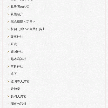
親族固めの盃
親族紹介
記念撮影＜定番＞
誓詞（誓いの言葉）奏上
護王神社
豆寅
豊国神社
越木岩神社
車折神社
退下
道明寺天満宮
鈴神楽
長岡天満宮
関東の和婚