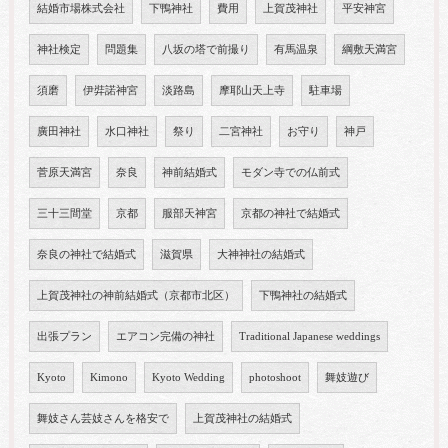
結婚市場株式会社
下鴨神社
費用
上賀茂神社
平安神宮
神社検定
問題集
八坂の塔で前撮り
有馬温泉
綱敷天満宮
須磨
伊弉諾神宮
淡路島
摩耶山天上寺
駐車場
廣田神社
水口神社
祭り
二宮神社
お守り
神戸
菅原天満宮
奈良
神前結婚式
モダン寺での仏前式
三十三間堂
京都
服部天神宮
京都の神社で結婚式
奈良の神社で結婚式
滋賀県
大神神社の結婚式
上賀茂神社の神前結婚式（京都市北区）
下鴨神社の結婚式
出張プラン
エアコン完備の神社
Traditional Japanese weddings
Kyoto
Kimono
Kyoto Wedding
photoshoot
舞妓遊び
舞妓さん芸妓さんを格安で
上賀茂神社の結婚式