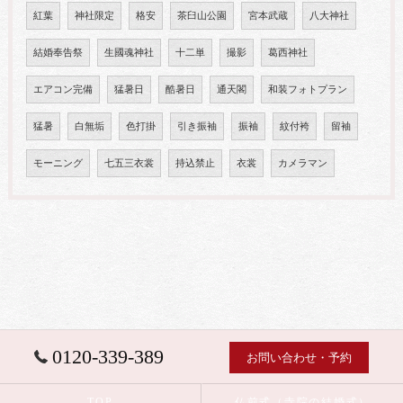
紅葉
神社限定
格安
茶臼山公園
宮本武蔵
八大神社
結婚奉告祭
生國魂神社
十二単
撮影
葛西神社
エアコン完備
猛暑日
酷暑日
通天閣
和装フォトプラン
猛暑
白無垢
色打掛
引き振袖
振袖
紋付袴
留袖
モーニング
七五三衣裳
持込禁止
衣裳
カメラマン
0120-339-389
お問い合わせ・予約
TOP
仏前式（寺院の結婚式）