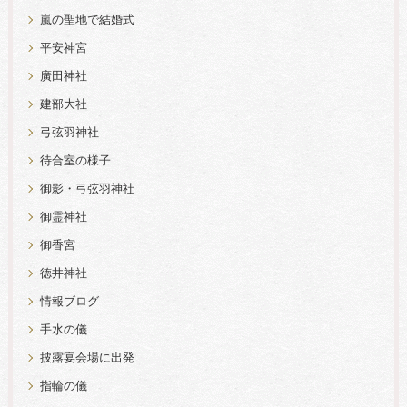
嵐の聖地で結婚式
平安神宮
廣田神社
建部大社
弓弦羽神社
待合室の様子
御影・弓弦羽神社
御霊神社
御香宮
徳井神社
情報ブログ
手水の儀
披露宴会場に出発
指輪の儀