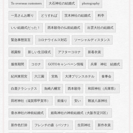
To overseas customers
大石神社の結婚式
photography
一見さんお断り
どうすれば
茨木神社の結婚式
料亭
いい結婚式だった！
西本願寺の仏前結婚式
出雲大社の結婚式
緊急事態宣言
コロナウイルス対応
ソーシャルディスタンス
祇園祭
新しい生活様式
アフターコロナ
新着衣裳
服喪期間
コロナ
GOTOキャンペーン情報
兵庫 神社 結婚式
紀州東照宮
六三園
宮島
大津プリンスホテル
食事会
白鹿クラシックス
魚崎八幡宮
西本願寺
和田神社（兵庫県）
田村神社（滋賀県甲賀市）
前撮り
安い
難波八坂神社
垂水神社の神前結婚式
姫島神社の神前結婚式（大阪市淀川区）
新作色打掛
フレンチの森（パソナ）
生田神社
新作衣裳