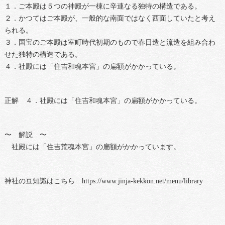
１．ご本殿は５つの神殿が一棟に辛連なる独特の構造である。
２．かつてはご本殿が、一般的な南面ではなく西面していたと考え
られる。
３．国宝のご本殿は室町時代初期のもので春日造と流造を組み合わ
せた独特の構造である。
４．社殿には「住吉和魂本宮」の扁額がかかっている。
正解 ４．社殿には「住吉和魂本宮」の扁額がかかっている。
〜 解説 〜
社殿には「住吉荒魂本宮」の扁額がかかっています。
神社の豆知識はこちら https://www.jinja-kekkon.net/menu/library