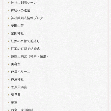
神社に到着シーン
神社への送迎
神社結婚式情報ブログ
粟田山荘
粟田神社
紅葉の京都で前撮り
紅葉の京都で結婚式
綱敷天満宮（神戸・須磨）
美容室
芦屋ベリーニ
芦屋神社
菅原天満宮
菊乃井
萬重
西宮・廣田神社