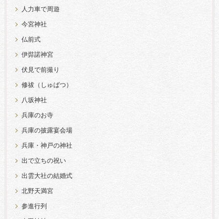
人力車で周遊
今宮神社
仏前式
伊弉諾神宮
伏見で前撮り
修祓（しゅばつ）
八坂神社
兵庫のお寺
兵庫の披露宴会場
兵庫・神戸の神社
出で立ちの祝い
出雲大社の結婚式
北野天満宮
参進行列