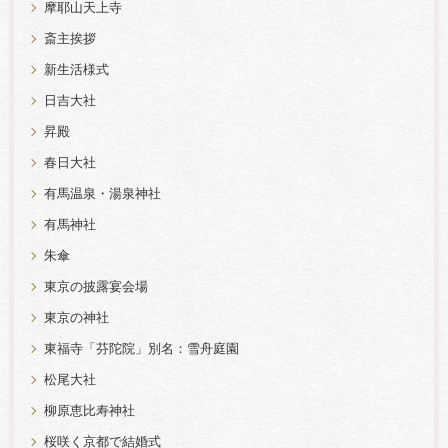
摩耶山天上寺
斎主挨拶
新生活様式
日吉大社
昇殿
春日大社
有馬温泉・湯泉神社
有馬神社
朱傘
東京の披露宴会場
東京の神社
東福寺「芬陀院」別名：雪舟庭園
松尾大社
柳原恵比寿神社
桜咲く京都で結婚式