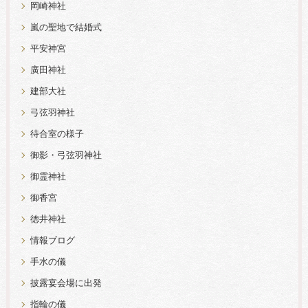
岡崎神社
嵐の聖地で結婚式
平安神宮
廣田神社
建部大社
弓弦羽神社
待合室の様子
御影・弓弦羽神社
御霊神社
御香宮
徳井神社
情報ブログ
手水の儀
披露宴会場に出発
指輪の儀