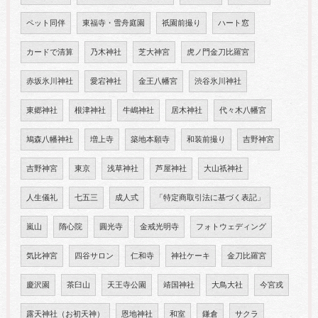
ペット同伴
東福寺・雪舟庭園
祇園前撮り
ハート窓
カードで清算
乃木神社
芝大神宮
虎ノ門金刀比羅宮
赤坂氷川神社
愛宕神社
金王八幡宮
渋谷氷川神社
東郷神社
根津神社
牛嶋神社
居木神社
代々木八幡宮
鳩森八幡神社
増上寺
築地本願寺
和装前撮り
吉野神宮
吉野神宮
東京
浅草神社
芦屋神社
大山祇神社
人生儀礼
七五三
成人式
「特定商取引法に基づく表記」
嵐山
隋心院
圓光寺
金戒光明寺
フォトウェディング
気比神宮
四谷サロン
仁和寺
神社ケーキ
金刀比羅宮
慶沢園
茶臼山
天王寺公園
靖国神社
大鳥大社
今宮戎
露天神社（お初天神）
恩地神社
和室
鎌倉
サクラ