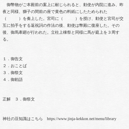
御幣物がご本殿前の案上に献じられると、勅使が内院に進み、昨
夜と同様、獅子の間前の座で黄色の料紙にしたためられた
（ ）を奏上した。宮司に（ ）を授け、勅使と宮司が交
互に拍手をする返祝詞の作法の後、勅使は幣殿に復座した。その
後、御馬牽廻が行われた。立柱上棟祭と同様に馬が庭上を３周す
る。
１．御告文
２．おことば
３．御祭文
４．御勅語
正解 ３．御祭文
神社の豆知識はこちら https://www.jinja-kekkon.net/menu/library