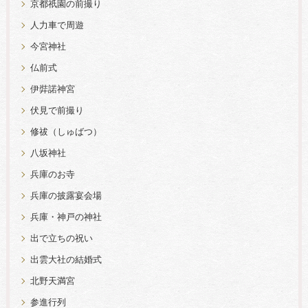
京都祇園の前撮り
人力車で周遊
今宮神社
仏前式
伊弉諾神宮
伏見で前撮り
修祓（しゅばつ）
八坂神社
兵庫のお寺
兵庫の披露宴会場
兵庫・神戸の神社
出で立ちの祝い
出雲大社の結婚式
北野天満宮
参進行列