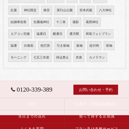
紅葉
神社限定
格安
茶臼山公園
宮本武蔵
八大神社
結婚奉告祭
生國魂神社
十二単
撮影
葛西神社
エアコン完備
猛暑日
酷暑日
通天閣
和装フォトプラン
猛暑
白無垢
色打掛
引き振袖
振袖
紋付袴
留袖
モーニング
七五三衣裳
持込禁止
衣裳
カメラマン
0120-339-389
お問い合わせ・予約
TOP
仏前式（寺院の結婚式）
当日までの流れ
知って得する豆知識
よくある質問
プラン及び各種サービス