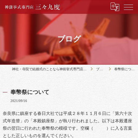
ブログ
神社・寺院で結婚式のことなら神前挙式専門店三々九度
ブログ
奉幣祭について
奉幣祭について
2021/09/16
奈良県に鎮座する春日大社では平成２８年１１月６日に「第六十次
式年造替」の「本殿鎮座祭」が執り行われました。以下は本殿遷座
祭の翌日に行われた奉幣祭の模様です。空欄（ ）に入る言葉
とした正しいものを選んでください。