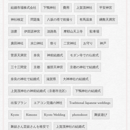
結婚市場株式会社
下鴨神社
費用
上賀茂神社
平安神宮
神社検定
問題集
八坂の塔で前撮り
有馬温泉
綱敷天満宮
須磨
伊弉諾神宮
淡路島
摩耶山天上寺
駐車場
廣田神社
水口神社
祭り
二宮神社
お守り
神戸
菅原天満宮
奈良
神前結婚式
モダン寺での仏前式
三十三間堂
京都
服部天神宮
京都の神社で結婚式
奈良の神社で結婚式
滋賀県
大神神社の結婚式
上賀茂神社の神前結婚式（京都市北区）
下鴨神社の結婚式
出張プラン
エアコン完備の神社
Traditional Japanese weddings
Kyoto
Kimono
Kyoto Wedding
photoshoot
舞妓遊び
舞妓さん芸妓さんを格安で
上賀茂神社の結婚式