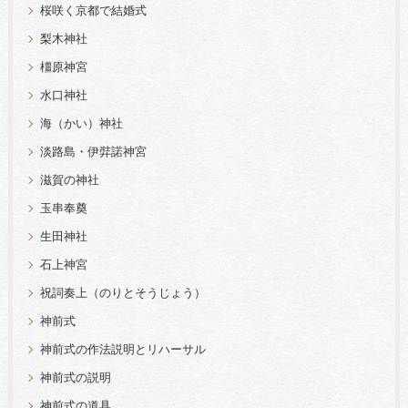
桜咲く京都で結婚式
梨木神社
橿原神宮
水口神社
海（かい）神社
淡路島・伊弉諾神宮
滋賀の神社
玉串奉奠
生田神社
石上神宮
祝詞奏上（のりとそうじょう）
神前式
神前式の作法説明とリハーサル
神前式の説明
神前式の道具