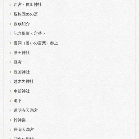
西宮・廣田神社
親族固めの盃
親族紹介
記念撮影＜定番＞
誓詞（誓いの言葉）奏上
護王神社
豆寅
豊国神社
越木岩神社
車折神社
退下
道明寺天満宮
鈴神楽
長岡天満宮