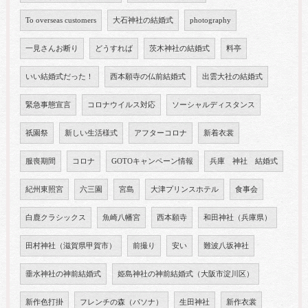
To overseas customers
大石神社の結婚式
photography
一見さんお断り
どうすれば
茨木神社の結婚式
料亭
いい結婚式だった！
西本願寺の仏前結婚式
出雲大社の結婚式
緊急事態宣言
コロナウイルス対応
ソーシャルディスタンス
祇園祭
新しい生活様式
アフターコロナ
新着衣裳
服喪期間
コロナ
GOTOキャンペーン情報
兵庫 神社 結婚式
紀州東照宮
六三園
宮島
大津プリンスホテル
食事会
白鹿クラシックス
魚崎八幡宮
西本願寺
和田神社（兵庫県）
田村神社（滋賀県甲賀市）
前撮り
安い
難波八坂神社
垂水神社の神前結婚式
姫島神社の神前結婚式（大阪市淀川区）
新作色打掛
フレンチの森（パソナ）
生田神社
新作衣裳