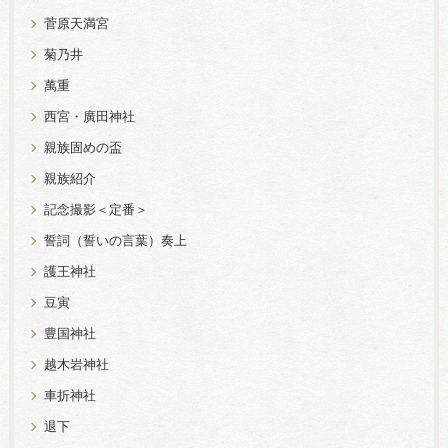
菅原天満宮
菊乃井
萬重
西宮・廣田神社
親族固めの盃
親族紹介
記念撮影＜定番＞
誓詞（誓いの言葉）奏上
護王神社
豆寅
豊国神社
越木岩神社
車折神社
退下