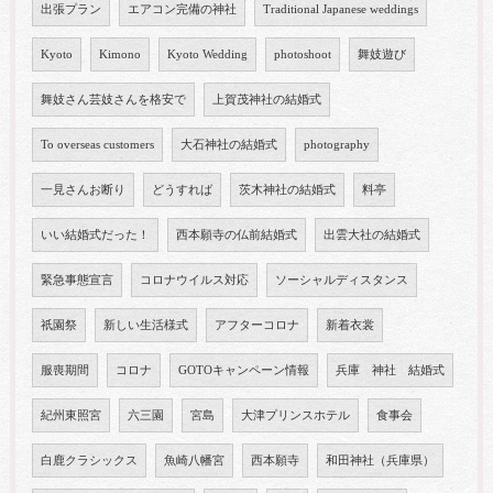
出張プラン
エアコン完備の神社
Traditional Japanese weddings
Kyoto
Kimono
Kyoto Wedding
photoshoot
舞妓遊び
舞妓さん芸妓さんを格安で
上賀茂神社の結婚式
To overseas customers
大石神社の結婚式
photography
一見さんお断り
どうすれば
茨木神社の結婚式
料亭
いい結婚式だった！
西本願寺の仏前結婚式
出雲大社の結婚式
緊急事態宣言
コロナウイルス対応
ソーシャルディスタンス
祇園祭
新しい生活様式
アフターコロナ
新着衣裳
服喪期間
コロナ
GOTOキャンペーン情報
兵庫 神社 結婚式
紀州東照宮
六三園
宮島
大津プリンスホテル
食事会
白鹿クラシックス
魚崎八幡宮
西本願寺
和田神社（兵庫県）