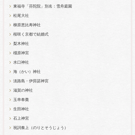
東福寺「芬陀院」別名：雪舟庭園
松尾大社
柳原恵比寿神社
桜咲く京都で結婚式
梨木神社
橿原神宮
水口神社
海（かい）神社
淡路島・伊弉諾神宮
滋賀の神社
玉串奉奠
生田神社
石上神宮
祝詞奏上（のりとそうじょう）