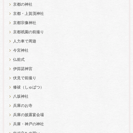
京都の神社
京都・上賀茂神社
京都宗像神社
京都祇園の前撮り
人力車で周遊
今宮神社
仏前式
伊弉諾神宮
伏見で前撮り
修祓（しゅばつ）
八坂神社
兵庫のお寺
兵庫の披露宴会場
兵庫・神戸の神社