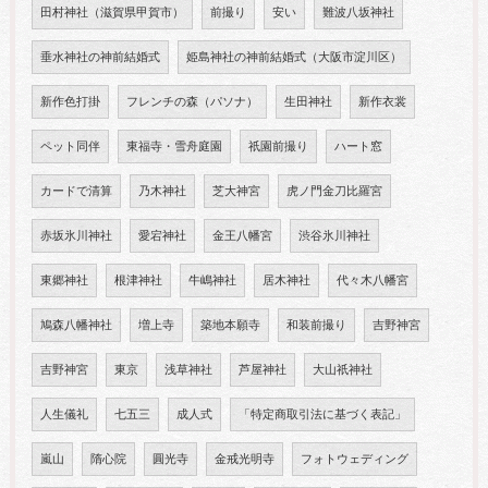
田村神社（滋賀県甲賀市）
前撮り
安い
難波八坂神社
垂水神社の神前結婚式
姫島神社の神前結婚式（大阪市淀川区）
新作色打掛
フレンチの森（パソナ）
生田神社
新作衣裳
ペット同伴
東福寺・雪舟庭園
祇園前撮り
ハート窓
カードで清算
乃木神社
芝大神宮
虎ノ門金刀比羅宮
赤坂氷川神社
愛宕神社
金王八幡宮
渋谷氷川神社
東郷神社
根津神社
牛嶋神社
居木神社
代々木八幡宮
鳩森八幡神社
増上寺
築地本願寺
和装前撮り
吉野神宮
吉野神宮
東京
浅草神社
芦屋神社
大山祇神社
人生儀礼
七五三
成人式
「特定商取引法に基づく表記」
嵐山
隋心院
圓光寺
金戒光明寺
フォトウェディング