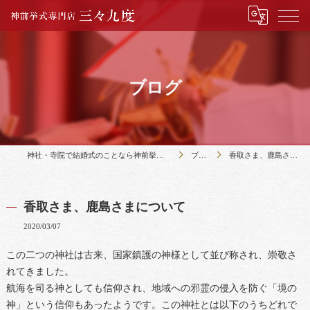
ブログ
神社・寺院で結婚式のことなら神前挙式専門店三々九度
ブログ
香取さま、鹿島さまについて
香取さま、鹿島さまについて
2020/03/07
この二つの神社は古来、国家鎮護の神様として並び称され、崇敬さ
れてきました。
航海を司る神としても信仰され、地域への邪霊の侵入を防ぐ「境の
神」という信仰もあったようです。この神社とは以下のうちどれで