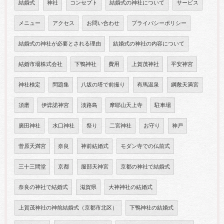
結婚式
神社
コンセプト
結婚式の神社について
サービス
メニュー
アクセス
お問い合わせ
プライバシーポリシー
結婚式の神社が必要とされる理由
結婚式の神社の内容について
結婚市場株式会社
下鴨神社
費用
上賀茂神社
平安神宮
神社検定
問題集
八坂の塔で前撮り
有馬温泉
綱敷天満宮
須磨
伊弉諾神宮
淡路島
摩耶山天上寺
駐車場
廣田神社
水口神社
祭り
二宮神社
お守り
神戸
菅原天満宮
奈良
神前結婚式
モダン寺での仏前式
三十三間堂
京都
服部天神宮
京都の神社で結婚式
奈良の神社で結婚式
滋賀県
大神神社の結婚式
上賀茂神社の神前結婚式（京都市北区）
下鴨神社の結婚式