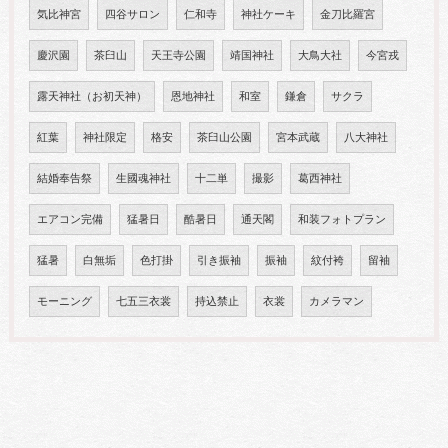
気比神宮
四谷サロン
仁和寺
神社ケーキ
金刀比羅宮
慶沢園
茶臼山
天王寺公園
靖国神社
大鳥大社
今宮戎
露天神社（お初天神）
恩地神社
和室
鎌倉
サクラ
紅葉
神社限定
格安
茶臼山公園
宮本武蔵
八大神社
結婚奉告祭
生國魂神社
十二単
撮影
葛西神社
エアコン完備
猛暑日
酷暑日
通天閣
和装フォトプラン
猛暑
白無垢
色打掛
引き振袖
振袖
紋付袴
留袖
モーニング
七五三衣裳
持込禁止
衣裳
カメラマン