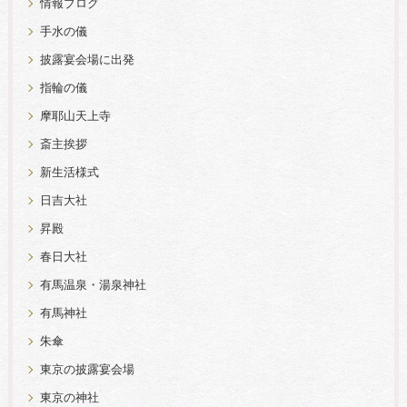
情報ブログ
手水の儀
披露宴会場に出発
指輪の儀
摩耶山天上寺
斎主挨拶
新生活様式
日吉大社
昇殿
春日大社
有馬温泉・湯泉神社
有馬神社
朱傘
東京の披露宴会場
東京の神社