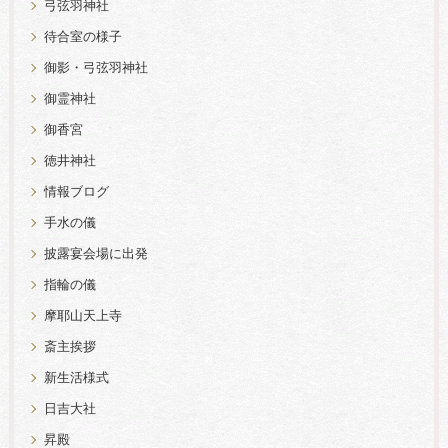
弓弦羽神社
待合室の様子
御影・弓弦羽神社
御霊神社
御香宮
徳井神社
情報ブログ
手水の儀
披露宴会場に出発
指輪の儀
摩耶山天上寺
斎主挨拶
新生活様式
日吉大社
昇殿