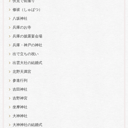
伏見で前撮り
修祓（しゅばつ）
八坂神社
兵庫のお寺
兵庫の披露宴会場
兵庫・神戸の神社
出で立ちの祝い
出雲大社の結婚式
北野天満宮
参進行列
吉田神社
吉野神宮
坐摩神社
大神神社
大神神社の結婚式