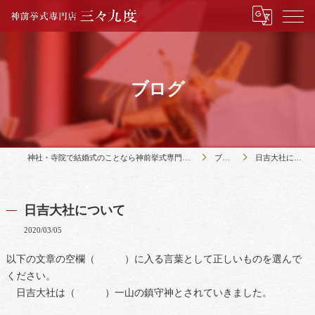
ブログ
神社・寺院で結婚式のことなら神前挙式専門店三々九度
ブログ
日吉大社について
日吉大社について
2020/03/05
以下の文章の空欄（ ）に入る言葉として正しいものを選んで
ください。
日吉大社は（ ）一山の鎮守神とされていきました。