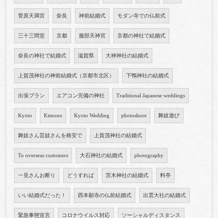
菅原天満宮
奈良
神前結婚式
モダン寺での仏前式
三十三間堂
京都
服部天神宮
京都の神社で結婚式
奈良の神社で結婚式
滋賀県
大神神社の結婚式
上賀茂神社の神前結婚式（京都市北区）
下鴨神社の結婚式
出張プラン
エアコン完備の神社
Traditional Japanese weddings
Kyoto
Kimono
Kyoto Wedding
photoshoot
舞妓遊び
舞妓さん芸妓さんを格安で
上賀茂神社の結婚式
To overseas customers
大石神社の結婚式
photography
一見さんお断り
どうすれば
茨木神社の結婚式
料亭
いい結婚式だった！
西本願寺の仏前結婚式
出雲大社の結婚式
緊急事態宣言
コロナウイルス対応
ソーシャルディスタンス