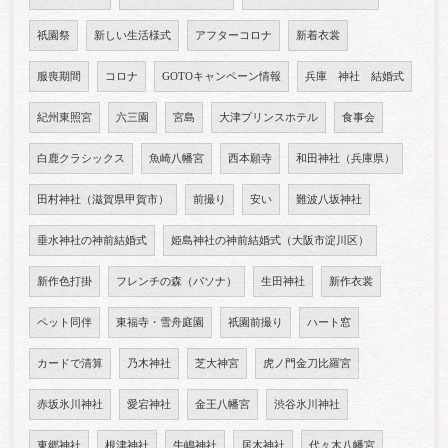
祇園祭
新しい生活様式
アフターコロナ
新着衣裳
服喪期間
コロナ
GOTOキャンペーン情報
兵庫 神社 結婚式
紀州東照宮
六三園
宮島
大津プリンスホテル
食事会
白鹿クラシックス
魚崎八幡宮
西本願寺
和田神社（兵庫県）
田村神社（滋賀県甲賀市）
前撮り
安い
難波八坂神社
垂水神社の神前結婚式
姫島神社の神前結婚式（大阪市淀川区）
新作色打掛
フレンチの森（パソナ）
生田神社
新作衣裳
ペット同伴
東福寺・雪舟庭園
祇園前撮り
ハート窓
カードで清算
乃木神社
芝大神宮
虎ノ門金刀比羅宮
赤坂氷川神社
愛宕神社
金王八幡宮
渋谷氷川神社
東郷神社
根津神社
牛嶋神社
居木神社
代々木八幡宮