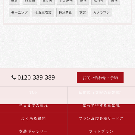
猛暑
白無垢
色打掛
引き振袖
振袖
紋付袴
留袖
モーニング
七五三衣裳
持込禁止
衣裳
カメラマン
0120-339-389
お問い合わせ・予約
TOP
仏前式（寺院の結婚式）
当日までの流れ
知って得する豆知識
よくある質問
プラン及び各種サービス
衣装ギャラリー
フォトプラン