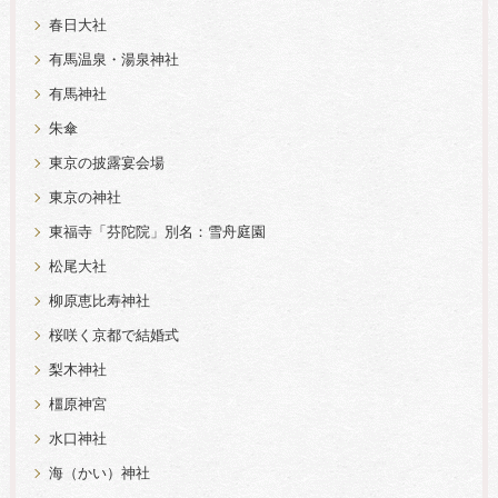
春日大社
有馬温泉・湯泉神社
有馬神社
朱傘
東京の披露宴会場
東京の神社
東福寺「芬陀院」別名：雪舟庭園
松尾大社
柳原恵比寿神社
桜咲く京都で結婚式
梨木神社
橿原神宮
水口神社
海（かい）神社