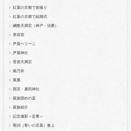
紅葉の京都で前撮り
紅葉の京都で結婚式
綱敷天満宮（神戸・須磨）
美容室
芦屋ベリーニ
芦屋神社
菅原天満宮
菊乃井
萬重
西宮・廣田神社
親族固めの盃
親族紹介
記念撮影＜定番＞
誓詞（誓いの言葉）奏上