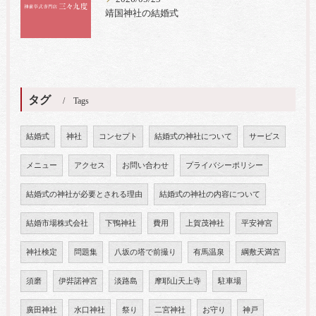
靖国神社の結婚式
タグ
Tags
結婚式
神社
コンセプト
結婚式の神社について
サービス
メニュー
アクセス
お問い合わせ
プライバシーポリシー
結婚式の神社が必要とされる理由
結婚式の神社の内容について
結婚市場株式会社
下鴨神社
費用
上賀茂神社
平安神宮
神社検定
問題集
八坂の塔で前撮り
有馬温泉
綱敷天満宮
須磨
伊弉諾神宮
淡路島
摩耶山天上寺
駐車場
廣田神社
水口神社
祭り
二宮神社
お守り
神戸