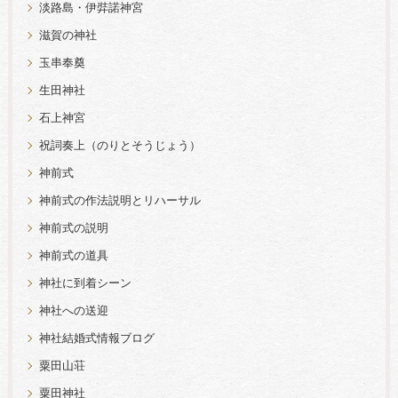
淡路島・伊弉諾神宮
滋賀の神社
玉串奉奠
生田神社
石上神宮
祝詞奏上（のりとそうじょう）
神前式
神前式の作法説明とリハーサル
神前式の説明
神前式の道具
神社に到着シーン
神社への送迎
神社結婚式情報ブログ
粟田山荘
粟田神社