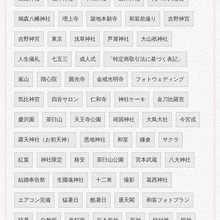
鳩森八幡神社
増上寺
築地本願寺
和装前撮り
吉野神宮
吉野神宮
東京
浅草神社
芦屋神社
大山祇神社
人生儀礼
七五三
成人式
「特定商取引法に基づく表記」
嵐山
隋心院
圓光寺
金戒光明寺
フォトウェディング
気比神宮
四谷サロン
仁和寺
神社ケーキ
金刀比羅宮
慶沢園
茶臼山
天王寺公園
靖国神社
大鳥大社
今宮戎
露天神社（お初天神）
恩地神社
和室
鎌倉
サクラ
紅葉
神社限定
格安
茶臼山公園
宮本武蔵
八大神社
結婚奉告祭
生國魂神社
十二単
撮影
葛西神社
エアコン完備
猛暑日
酷暑日
通天閣
和装フォトプラン