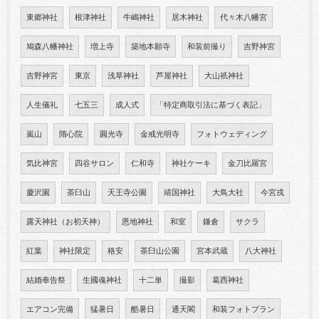
東郷神社
根津神社
牛嶋神社
居木神社
代々木八幡宮
鳩森八幡神社
増上寺
築地本願寺
和装前撮り
吉野神宮
吉野神宮
東京
浅草神社
芦屋神社
大山祇神社
人生儀礼
七五三
成人式
「特定商取引法に基づく表記」
嵐山
隋心院
圓光寺
金戒光明寺
フォトウェディング
気比神宮
四谷サロン
仁和寺
神社ケーキ
金刀比羅宮
慶沢園
茶臼山
天王寺公園
靖国神社
大鳥大社
今宮戎
露天神社（お初天神）
恩地神社
和室
鎌倉
サクラ
紅葉
神社限定
格安
茶臼山公園
宮本武蔵
八大神社
結婚奉告祭
生國魂神社
十二単
撮影
葛西神社
エアコン完備
猛暑日
酷暑日
通天閣
和装フォトプラン