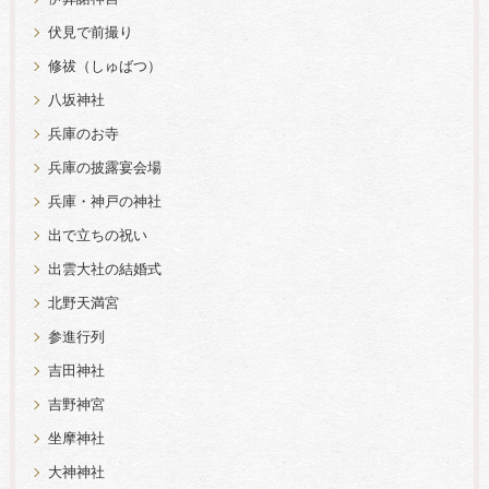
伏見で前撮り
修祓（しゅばつ）
八坂神社
兵庫のお寺
兵庫の披露宴会場
兵庫・神戸の神社
出で立ちの祝い
出雲大社の結婚式
北野天満宮
参進行列
吉田神社
吉野神宮
坐摩神社
大神神社