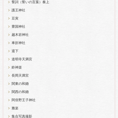
誓詞（誓いの言葉）奏上
護王神社
豆寅
豊国神社
越木岩神社
車折神社
退下
道明寺天満宮
鈴神楽
長岡天満宮
関東の和婚
関西の和婚
阿倍野王子神社
雅楽
集合写真撮影