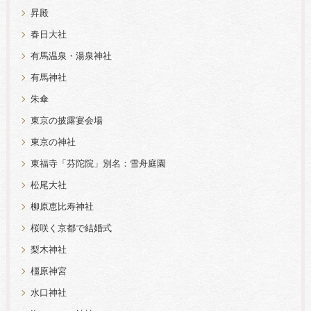
昇殿
春日大社
有馬温泉・湯泉神社
有馬神社
朱傘
東京の披露宴会場
東京の神社
東福寺「芬陀院」別名：雪舟庭園
松尾大社
柳原恵比寿神社
桜咲く京都で結婚式
梨木神社
橿原神宮
水口神社