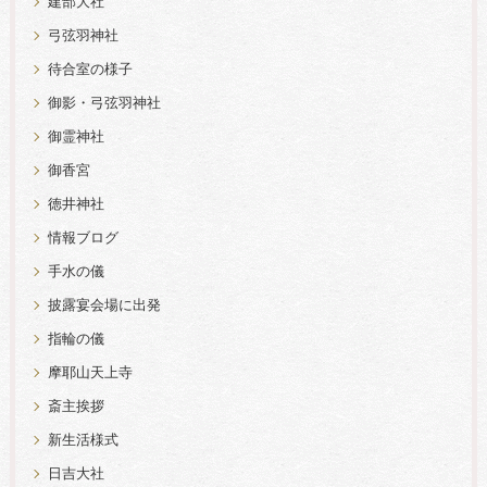
建部大社
弓弦羽神社
待合室の様子
御影・弓弦羽神社
御霊神社
御香宮
徳井神社
情報ブログ
手水の儀
披露宴会場に出発
指輪の儀
摩耶山天上寺
斎主挨拶
新生活様式
日吉大社