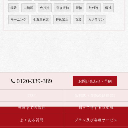
猛暑
白無垢
色打掛
引き振袖
振袖
紋付袴
留袖
モーニング
七五三衣裳
持込禁止
衣裳
カメラマン
0120-339-389
お問い合わせ・予約
TOP
仏前式（寺院の結婚式）
当日までの流れ
知って得する豆知識
よくある質問
プラン及び各種サービス