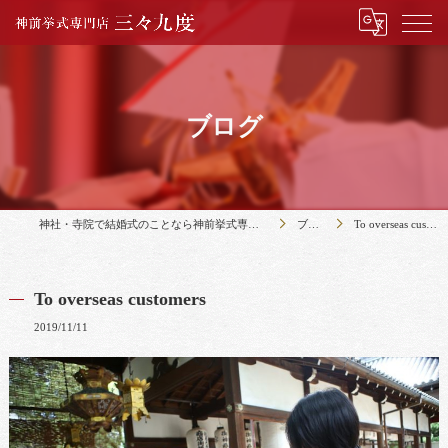
ブログ
神社・寺院で結婚式のことなら神前挙式専門店三々九度
ブログ
To overseas customers
To overseas customers
2019/11/11