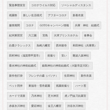
緊急事態宣言
コロナウイルス対応
ソーシャルディスタンス
祇園祭
新しい生活様式
アフターコロナ
新着衣裳
服喪期間
コロナ
GOTOキャンペーン情報
兵庫 神社 結婚式
紀州東照宮
六三園
宮島
大津プリンスホテル
食事会
白鹿クラシックス
魚崎八幡宮
西本願寺
和田神社（兵庫県）
田村神社（滋賀県甲賀市）
前撮り
安い
難波八坂神社
垂水神社の神前結婚式
姫島神社の神前結婚式（大阪市淀川区）
新作色打掛
フレンチの森（パソナ）
生田神社
新作衣裳
ペット同伴
東福寺・雪舟庭園
祇園前撮り
ハート窓
カードで清算
乃木神社
芝大神宮
虎ノ門金刀比羅宮
赤坂氷川神社
愛宕神社
金王八幡宮
渋谷氷川神社