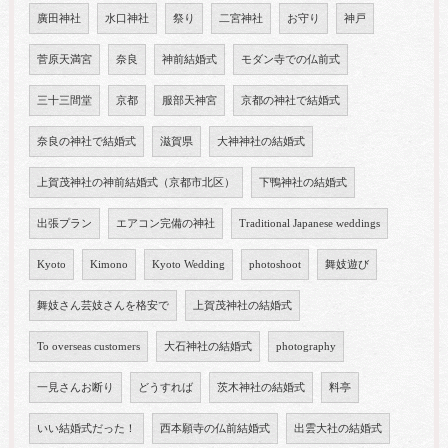
廣田神社
水口神社
祭り
二宮神社
お守り
神戸
菅原天満宮
奈良
神前結婚式
モダン寺での仏前式
三十三間堂
京都
服部天神宮
京都の神社で結婚式
奈良の神社で結婚式
滋賀県
大神神社の結婚式
上賀茂神社の神前結婚式（京都市北区）
下鴨神社の結婚式
出張プラン
エアコン完備の神社
Traditional Japanese weddings
Kyoto
Kimono
Kyoto Wedding
photoshoot
舞妓遊び
舞妓さん芸妓さんを格安で
上賀茂神社の結婚式
To overseas customers
大石神社の結婚式
photography
一見さんお断り
どうすれば
茨木神社の結婚式
料亭
いい結婚式だった！
西本願寺の仏前結婚式
出雲大社の結婚式