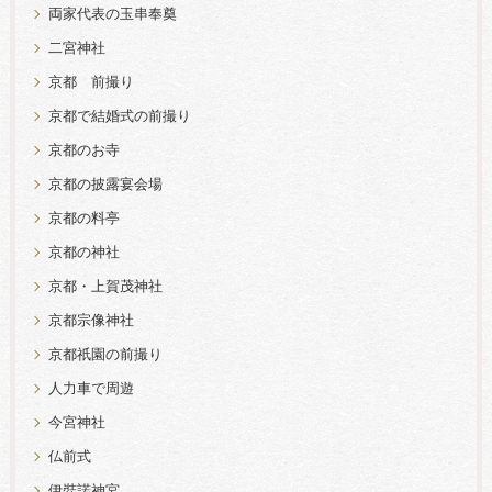
両家代表の玉串奉奠
二宮神社
京都 前撮り
京都で結婚式の前撮り
京都のお寺
京都の披露宴会場
京都の料亭
京都の神社
京都・上賀茂神社
京都宗像神社
京都祇園の前撮り
人力車で周遊
今宮神社
仏前式
伊弉諾神宮