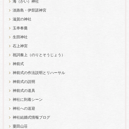
海（かい）神社
淡路島・伊弉諾神宮
滋賀の神社
玉串奉奠
生田神社
石上神宮
祝詞奏上（のりとそうじょう）
神前式
神前式の作法説明とリハーサル
神前式の説明
神前式の道具
神社に到着シーン
神社への送迎
神社結婚式情報ブログ
粟田山荘