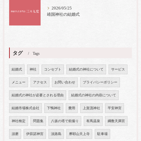
2026/05/25
靖国神社の結婚式
タグ
Tags
結婚式
神社
コンセプト
結婚式の神社について
サービス
メニュー
アクセス
お問い合わせ
プライバシーポリシー
結婚式の神社が必要とされる理由
結婚式の神社の内容について
結婚市場株式会社
下鴨神社
費用
上賀茂神社
平安神宮
神社検定
問題集
八坂の塔で前撮り
有馬温泉
綱敷天満宮
須磨
伊弉諾神宮
淡路島
摩耶山天上寺
駐車場