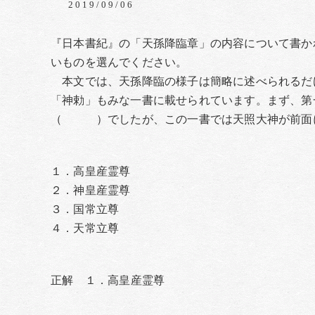
2019/09/06
『日本書紀』の「天孫降臨章」の内容について書
いものを選んでください。
本文では、天孫降臨の様子は簡略に述べられるだ
「神勅」もみな一書に載せられています。まず、第
（ ）でしたが、この一書では天照大神が前面
１．高皇産霊尊
２．神皇産霊尊
３．国常立尊
４．天常立尊
正解 １．高皇産霊尊