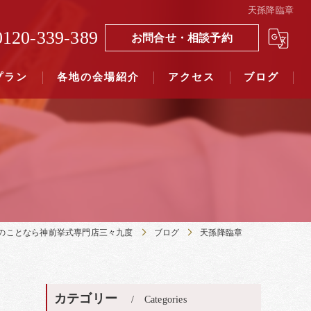
天孫降臨章
0120-339-389
お問合せ・相談予約
プラン
各地の会場紹介
アクセス
ブログ
覧（４０社寺）｜三々九度東京
覧（７５社）県別表示｜三々九度東京
のことなら神前挙式専門店三々九度
ブログ
天孫降臨章
カテゴリー
Categories