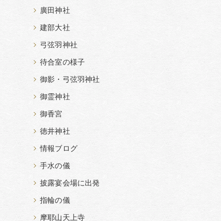
廣田神社
建部大社
弓弦羽神社
待合室の様子
御影・弓弦羽神社
御霊神社
御香宮
徳井神社
情報ブログ
手水の儀
披露宴会場に出発
指輪の儀
摩耶山天上寺