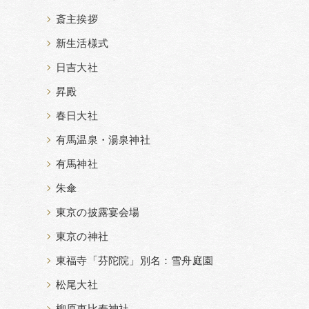
斎主挨拶
新生活様式
日吉大社
昇殿
春日大社
有馬温泉・湯泉神社
有馬神社
朱傘
東京の披露宴会場
東京の神社
東福寺「芬陀院」別名：雪舟庭園
松尾大社