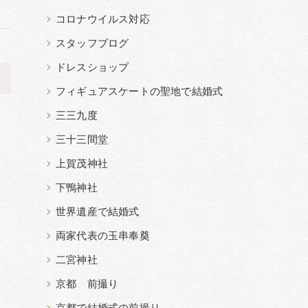
コロナウイルス対応
スタッフブログ
ドレスショップ
>
フィギュアスケートの聖地で結婚式
三三九度
三十三間堂
上賀茂神社
下鴨神社
世界遺産で結婚式
両家代表の玉串奉奠
二宮神社
京都 前撮り