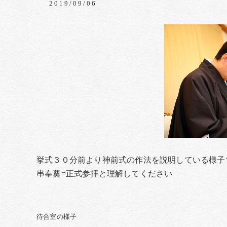
2019/09/06
挙式３０分前より神前式の作法を説明している様子
串奉奠=正式参拝と理解してください
待合室の様子