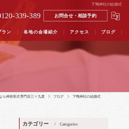
下鴨神社の結婚式
0120-339-389
お問合せ・相談予約
プラン
各地の会場紹介
アクセス
ブログ
覧（４０社寺）｜三々九度東京
覧（７５社）県別表示｜三々九度東京
なら神前挙式専門店三々九度
ブログ
下鴨神社の結婚式
カテゴリー
Categories