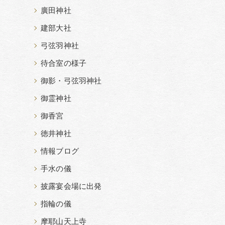
廣田神社
建部大社
弓弦羽神社
待合室の様子
御影・弓弦羽神社
御霊神社
御香宮
徳井神社
情報ブログ
手水の儀
披露宴会場に出発
指輪の儀
摩耶山天上寺