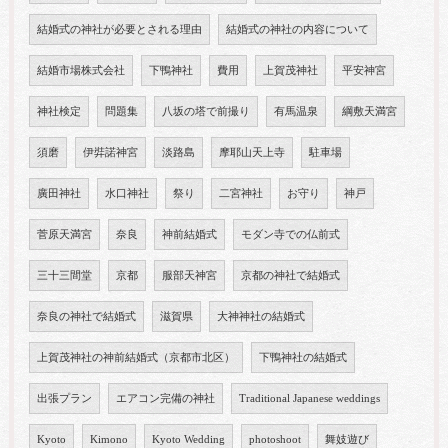
結婚式の神社が必要とされる理由
結婚式の神社の内容について
結婚市場株式会社
下鴨神社
費用
上賀茂神社
平安神宮
神社検定
問題集
八坂の塔で前撮り
有馬温泉
綱敷天満宮
須磨
伊弉諾神宮
淡路島
摩耶山天上寺
駐車場
廣田神社
水口神社
祭り
二宮神社
お守り
神戸
菅原天満宮
奈良
神前結婚式
モダン寺での仏前式
三十三間堂
京都
服部天神宮
京都の神社で結婚式
奈良の神社で結婚式
滋賀県
大神神社の結婚式
上賀茂神社の神前結婚式（京都市北区）
下鴨神社の結婚式
出張プラン
エアコン完備の神社
Traditional Japanese weddings
Kyoto
Kimono
Kyoto Wedding
photoshoot
舞妓遊び