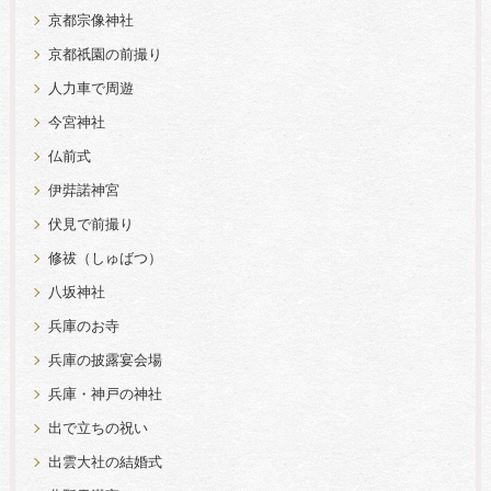
京都宗像神社
京都祇園の前撮り
人力車で周遊
今宮神社
仏前式
伊弉諾神宮
伏見で前撮り
修祓（しゅばつ）
八坂神社
兵庫のお寺
兵庫の披露宴会場
兵庫・神戸の神社
出で立ちの祝い
出雲大社の結婚式