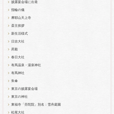
披露宴会場に出発
指輪の儀
摩耶山天上寺
斎主挨拶
新生活様式
日吉大社
昇殿
春日大社
有馬温泉・湯泉神社
有馬神社
朱傘
東京の披露宴会場
東京の神社
東福寺「芬陀院」別名：雪舟庭園
松尾大社