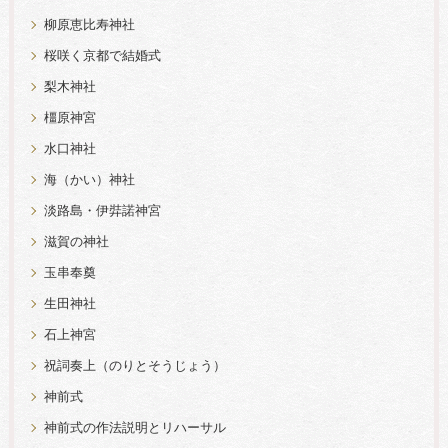
柳原恵比寿神社
桜咲く京都で結婚式
梨木神社
橿原神宮
水口神社
海（かい）神社
淡路島・伊弉諾神宮
滋賀の神社
玉串奉奠
生田神社
石上神宮
祝詞奏上（のりとそうじょう）
神前式
神前式の作法説明とリハーサル