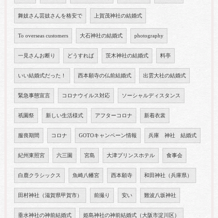
舞妓さん芸妓さんを格安で
上賀茂神社の結婚式
To overseas customers
大石神社の結婚式
photography
一見さんお断り
どうすれば
茨木神社の結婚式
料亭
いい結婚式だった！
西本願寺の仏前結婚式
出雲大社の結婚式
緊急事態宣言
コロナウイルス対応
ソーシャルディスタンス
祇園祭
新しい生活様式
アフターコロナ
新着衣裳
服喪期間
コロナ
GOTOキャンペーン情報
兵庫 神社 結婚式
紀州東照宮
六三園
宮島
大津プリンスホテル
食事会
白鹿クラシックス
魚崎八幡宮
西本願寺
和田神社（兵庫県）
田村神社（滋賀県甲賀市）
前撮り
安い
難波八坂神社
垂水神社の神前結婚式
姫島神社の神前結婚式（大阪市淀川区）