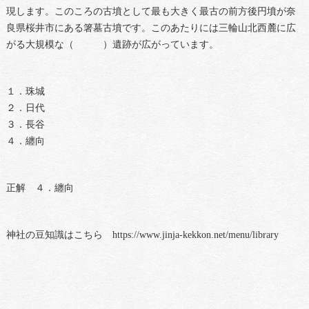
現します。このころの古墳として最も大きく最古の前方後円墳が奈
良県桜井市にある箸墓古墳です。このあたりには三輪山北西麓に広
がる大規模な（ ）遺跡が広がっています。
１．珠城
２．日代
３．長谷
４．纏向
正解 ４．纏向
神社の豆知識はこちら https://www.jinja-kekkon.net/menu/library