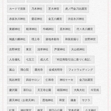
カードで清算
乃木神社
芝大神宮
虎ノ門金刀比羅宮
赤坂氷川神社
愛宕神社
金王八幡宮
渋谷氷川神社
東郷神社
根津神社
牛嶋神社
居木神社
代々木八幡宮
鳩森八幡神社
増上寺
築地本願寺
和装前撮り
吉野神宮
吉野神宮
東京
浅草神社
芦屋神社
大山祇神社
人生儀礼
七五三
成人式
「特定商取引法に基づく表記」
嵐山
隋心院
圓光寺
金戒光明寺
フォトウェディング
気比神宮
四谷サロン
仁和寺
神社ケーキ
金刀比羅宮
慶沢園
茶臼山
天王寺公園
靖国神社
大鳥大社
今宮戎
露天神社（お初天神）
恩地神社
和室
鎌倉
サクラ
紅葉
神社限定
格安
茶臼山公園
宮本武蔵
八大神社