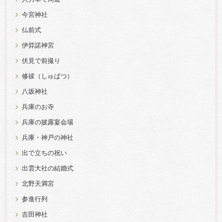
今宮神社
仏前式
伊弉諾神宮
伏見で前撮り
修祓（しゅばつ）
八坂神社
兵庫のお寺
兵庫の披露宴会場
兵庫・神戸の神社
出で立ちの祝い
出雲大社の結婚式
北野天満宮
参進行列
吉田神社