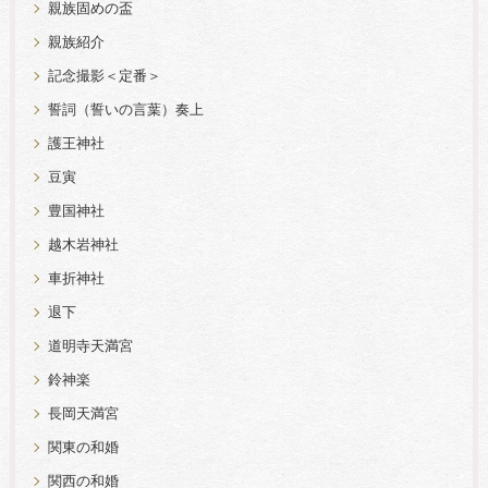
親族固めの盃
親族紹介
記念撮影＜定番＞
誓詞（誓いの言葉）奏上
護王神社
豆寅
豊国神社
越木岩神社
車折神社
退下
道明寺天満宮
鈴神楽
長岡天満宮
関東の和婚
関西の和婚