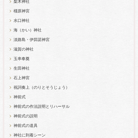
梨木神社
橿原神宮
水口神社
海（かい）神社
淡路島・伊弉諾神宮
滋賀の神社
玉串奉奠
生田神社
石上神宮
祝詞奏上（のりとそうじょう）
神前式
神前式の作法説明とリハーサル
神前式の説明
神前式の道具
神社に到着シーン