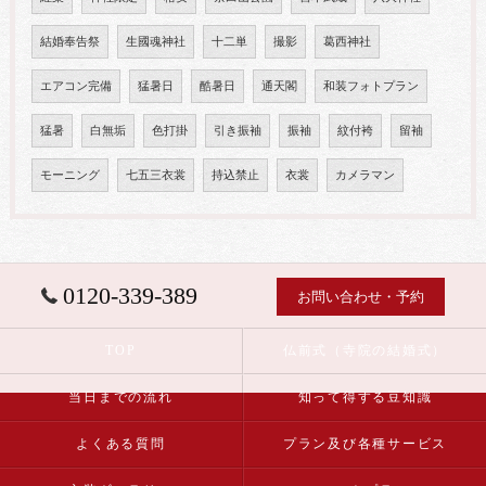
結婚奉告祭
生國魂神社
十二単
撮影
葛西神社
エアコン完備
猛暑日
酷暑日
通天閣
和装フォトプラン
猛暑
白無垢
色打掛
引き振袖
振袖
紋付袴
留袖
モーニング
七五三衣裳
持込禁止
衣裳
カメラマン
0120-339-389
お問い合わせ・予約
TOP
仏前式（寺院の結婚式）
当日までの流れ
知って得する豆知識
よくある質問
プラン及び各種サービス