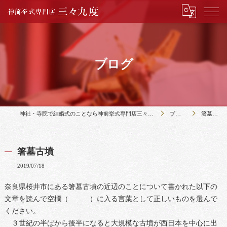
ブログ
神社・寺院で結婚式のことなら神前挙式専門店三々九度
ブログ
箸墓古墳
箸墓古墳
2019/07/18
奈良県桜井市にある箸墓古墳の近辺のことについて書かれた以下の
文章を読んで空欄（ ）に入る言葉として正しいものを選んで
ください。
３世紀の半ばから後半になると大規模な古墳が西日本を中心に出