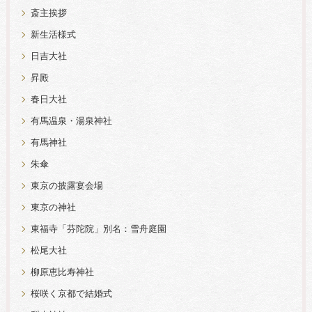
斎主挨拶
新生活様式
日吉大社
昇殿
春日大社
有馬温泉・湯泉神社
有馬神社
朱傘
東京の披露宴会場
東京の神社
東福寺「芬陀院」別名：雪舟庭園
松尾大社
柳原恵比寿神社
桜咲く京都で結婚式