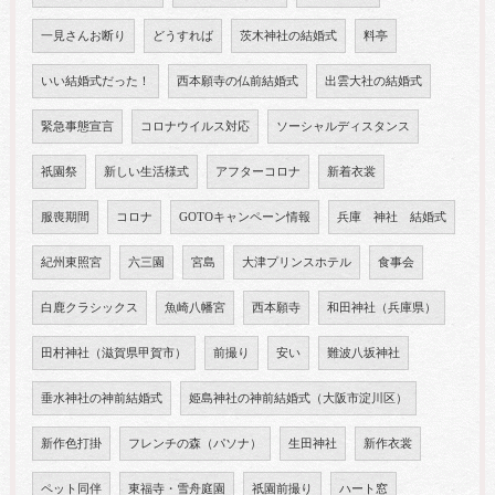
一見さんお断り
どうすれば
茨木神社の結婚式
料亭
いい結婚式だった！
西本願寺の仏前結婚式
出雲大社の結婚式
緊急事態宣言
コロナウイルス対応
ソーシャルディスタンス
祇園祭
新しい生活様式
アフターコロナ
新着衣裳
服喪期間
コロナ
GOTOキャンペーン情報
兵庫 神社 結婚式
紀州東照宮
六三園
宮島
大津プリンスホテル
食事会
白鹿クラシックス
魚崎八幡宮
西本願寺
和田神社（兵庫県）
田村神社（滋賀県甲賀市）
前撮り
安い
難波八坂神社
垂水神社の神前結婚式
姫島神社の神前結婚式（大阪市淀川区）
新作色打掛
フレンチの森（パソナ）
生田神社
新作衣裳
ペット同伴
東福寺・雪舟庭園
祇園前撮り
ハート窓