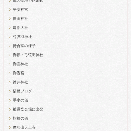
嵐の聖地で結婚式
平安神宮
廣田神社
建部大社
弓弦羽神社
待合室の様子
御影・弓弦羽神社
御霊神社
御香宮
徳井神社
情報ブログ
手水の儀
披露宴会場に出発
指輪の儀
摩耶山天上寺