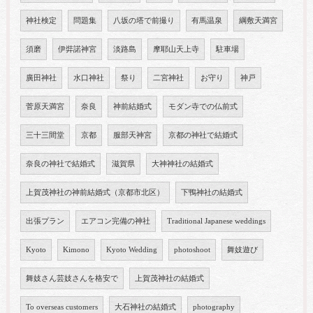
神社検定
問題集
八坂の塔で前撮り
有馬温泉
綱敷天満宮
須磨
伊弉諾神宮
淡路島
摩耶山天上寺
駐車場
廣田神社
水口神社
祭り
二宮神社
お守り
神戸
菅原天満宮
奈良
神前結婚式
モダン寺での仏前式
三十三間堂
京都
服部天神宮
京都の神社で結婚式
奈良の神社で結婚式
滋賀県
大神神社の結婚式
上賀茂神社の神前結婚式（京都市北区）
下鴨神社の結婚式
出張プラン
エアコン完備の神社
Traditional Japanese weddings
Kyoto
Kimono
Kyoto Wedding
photoshoot
舞妓遊び
舞妓さん芸妓さんを格安で
上賀茂神社の結婚式
To overseas customers
大石神社の結婚式
photography