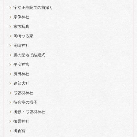
宇治正寿院での前撮り
宗像神社
家族写真
岡崎つる家
岡崎神社
嵐の聖地で結婚式
平安神宮
廣田神社
建部大社
弓弦羽神社
待合室の様子
御影・弓弦羽神社
御霊神社
御香宮