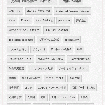
上賀茂神社の神前結婚式（京都市北区）
下鴨神社の結婚式
出張プラン
エアコン完備の神社
Traditional Japanese weddings
Kyoto
Kimono
Kyoto Wedding
photoshoot
舞妓遊び
舞妓さん芸妓さんを格安で
上賀茂神社の結婚式
To overseas customers
大石神社の結婚式
photography
一見さんお断り
どうすれば
茨木神社の結婚式
料亭
いい結婚式だった！
西本願寺の仏前結婚式
出雲大社の結婚式
緊急事態宣言
コロナウイルス対応
ソーシャルディスタンス
祇園祭
新しい生活様式
アフターコロナ
新着衣裳
服喪期間
コロナ
GOTOキャンペーン情報
兵庫 神社 結婚式
紀州東照宮
六三園
宮島
大津プリンスホテル
食事会