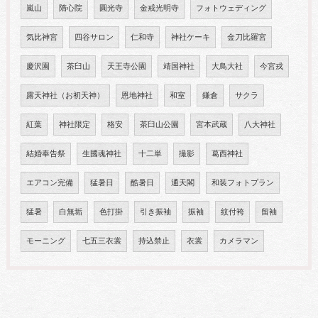
嵐山
隋心院
圓光寺
金戒光明寺
フォトウェディング
気比神宮
四谷サロン
仁和寺
神社ケーキ
金刀比羅宮
慶沢園
茶臼山
天王寺公園
靖国神社
大鳥大社
今宮戎
露天神社（お初天神）
恩地神社
和室
鎌倉
サクラ
紅葉
神社限定
格安
茶臼山公園
宮本武蔵
八大神社
結婚奉告祭
生國魂神社
十二単
撮影
葛西神社
エアコン完備
猛暑日
酷暑日
通天閣
和装フォトプラン
猛暑
白無垢
色打掛
引き振袖
振袖
紋付袴
留袖
モーニング
七五三衣裳
持込禁止
衣裳
カメラマン