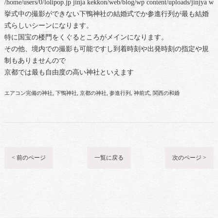
/home/users/0/lolipop.jp jinja kekkon/web/blog/wp content/uploads/jinjya 
挙式中の撮影ができない下鴨神社の結婚式でか参進行列が最も結婚
式らしいシーンになります。
特に国宝の楼門をくぐるところがメインになります。
その他、境内での撮影も可能ですし到着時刻や出発時刻の指定や規
制もありませんので
京都では最も自由度の高い神社といえます
エアコン完備の神社
下鴨神社
京都の神社
参進行列
神前式
関西の和婚
< 前のページ
一覧に戻る
次のページ >