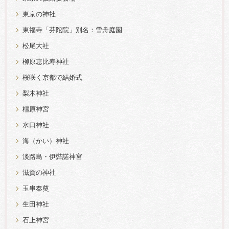
東京の神社
東福寺「芬陀院」別名：雪舟庭園
松尾大社
柳原恵比寿神社
桜咲く京都で結婚式
梨木神社
橿原神宮
水口神社
海（かい）神社
淡路島・伊弉諾神宮
滋賀の神社
玉串奉奠
生田神社
石上神宮