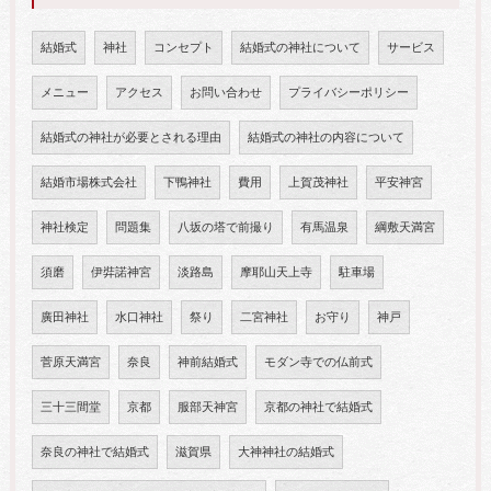
結婚式
神社
コンセプト
結婚式の神社について
サービス
メニュー
アクセス
お問い合わせ
プライバシーポリシー
結婚式の神社が必要とされる理由
結婚式の神社の内容について
結婚市場株式会社
下鴨神社
費用
上賀茂神社
平安神宮
神社検定
問題集
八坂の塔で前撮り
有馬温泉
綱敷天満宮
須磨
伊弉諾神宮
淡路島
摩耶山天上寺
駐車場
廣田神社
水口神社
祭り
二宮神社
お守り
神戸
菅原天満宮
奈良
神前結婚式
モダン寺での仏前式
三十三間堂
京都
服部天神宮
京都の神社で結婚式
奈良の神社で結婚式
滋賀県
大神神社の結婚式