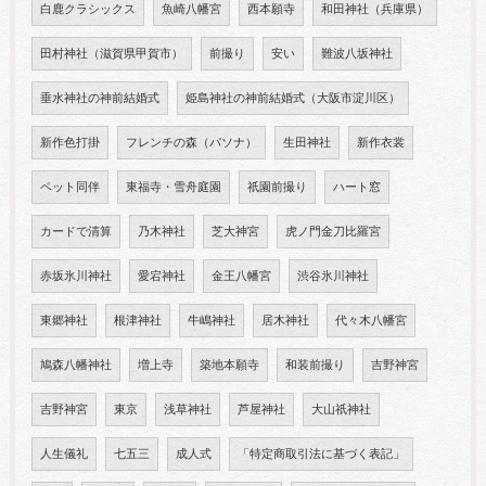
白鹿クラシックス
魚崎八幡宮
西本願寺
和田神社（兵庫県）
田村神社（滋賀県甲賀市）
前撮り
安い
難波八坂神社
垂水神社の神前結婚式
姫島神社の神前結婚式（大阪市淀川区）
新作色打掛
フレンチの森（パソナ）
生田神社
新作衣裳
ペット同伴
東福寺・雪舟庭園
祇園前撮り
ハート窓
カードで清算
乃木神社
芝大神宮
虎ノ門金刀比羅宮
赤坂氷川神社
愛宕神社
金王八幡宮
渋谷氷川神社
東郷神社
根津神社
牛嶋神社
居木神社
代々木八幡宮
鳩森八幡神社
増上寺
築地本願寺
和装前撮り
吉野神宮
吉野神宮
東京
浅草神社
芦屋神社
大山祇神社
人生儀礼
七五三
成人式
「特定商取引法に基づく表記」