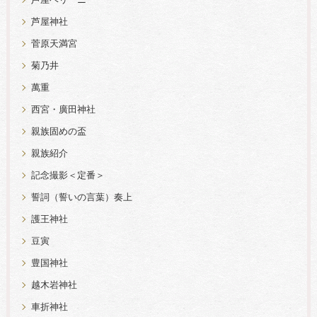
芦屋ベリーニ
芦屋神社
菅原天満宮
菊乃井
萬重
西宮・廣田神社
親族固めの盃
親族紹介
記念撮影＜定番＞
誓詞（誓いの言葉）奏上
護王神社
豆寅
豊国神社
越木岩神社
車折神社