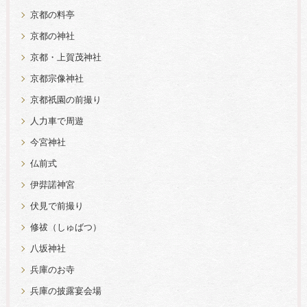
京都の料亭
京都の神社
京都・上賀茂神社
京都宗像神社
京都祇園の前撮り
人力車で周遊
今宮神社
仏前式
伊弉諾神宮
伏見で前撮り
修祓（しゅばつ）
八坂神社
兵庫のお寺
兵庫の披露宴会場