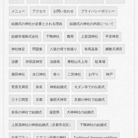
メニュー
アクセス
お問い合わせ
プライバシーポリシー
結婚式の神社が必要とされる理由
結婚式の神社の内容について
結婚市場株式会社
下鴨神社
費用
上賀茂神社
平安神宮
神社検定
問題集
八坂の塔で前撮り
有馬温泉
綱敷天満宮
須磨
伊弉諾神宮
淡路島
摩耶山天上寺
駐車場
廣田神社
水口神社
祭り
二宮神社
お守り
神戸
菅原天満宮
奈良
神前結婚式
モダン寺での仏前式
三十三間堂
京都
服部天神宮
京都の神社で結婚式
奈良の神社で結婚式
滋賀県
大神神社の結婚式
上賀茂神社の神前結婚式（京都市北区）
下鴨神社の結婚式
出張プラン
エアコン完備の神社
Traditional Japanese weddings