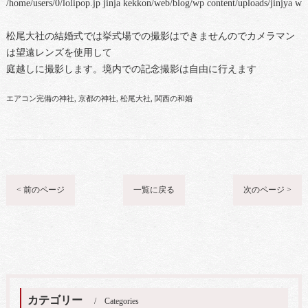
/home/users/0/lolipop.jp jinja kekkon/web/blog/wp content/uploads/jinjya 
松尾大社の結婚式では挙式場での撮影はできませんのでカメラマン
は望遠レンズを使用して
庭越しに撮影します。境内での記念撮影は自由に行えます
エアコン完備の神社
京都の神社
松尾大社
関西の和婚
< 前のページ
一覧に戻る
次のページ >
カテゴリー
Categories