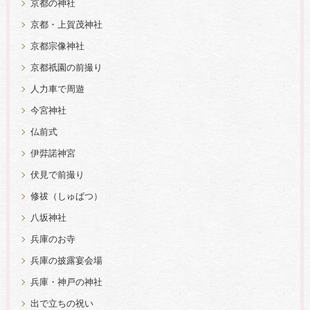
京都の神社
京都・上賀茂神社
京都宗像神社
京都祇園の前撮り
人力車で周遊
今宮神社
仏前式
伊弉諾神宮
伏見で前撮り
修祓（しゅばつ）
八坂神社
兵庫のお寺
兵庫の披露宴会場
兵庫・神戸の神社
出で立ちの祝い