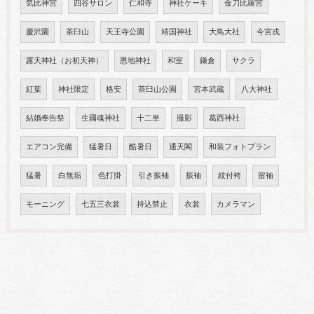
気比神宮
四谷サロン
仁和寺
神社ケーキ
金刀比羅宮
慶沢園
茶臼山
天王寺公園
靖国神社
大鳥大社
今宮戎
露天神社（お初天神）
恩地神社
和室
鎌倉
サクラ
紅葉
神社限定
格安
茶臼山公園
宮本武蔵
八大神社
結婚奉告祭
生國魂神社
十二単
撮影
葛西神社
エアコン完備
猛暑日
酷暑日
通天閣
和装フォトプラン
猛暑
白無垢
色打掛
引き振袖
振袖
紋付袴
留袖
モーニング
七五三衣裳
持込禁止
衣裳
カメラマン