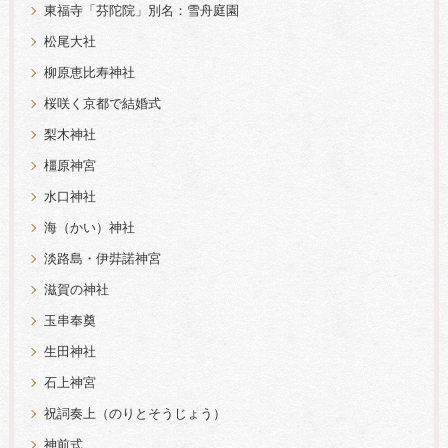
東福寺「芬陀院」別名：雪舟庭園
松尾大社
柳原恵比寿神社
桜咲く京都で結婚式
梨木神社
橿原神宮
水口神社
海（かい）神社
淡路島・伊弉諾神宮
滋賀の神社
玉串奉奠
生田神社
石上神宮
祝詞奏上（のりとそうじょう）
神前式