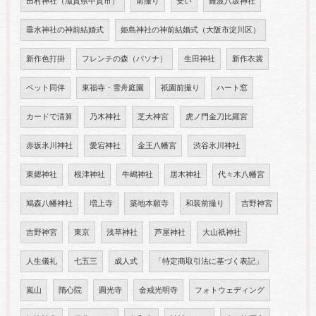
田村神社（滋賀県甲賀市）
前撮り
安い
難波八坂神社
垂水神社の神前結婚式
姫島神社の神前結婚式（大阪市淀川区）
新作色打掛
フレンチの森（パソナ）
生田神社
新作衣裳
ペット同伴
東福寺・雪舟庭園
祇園前撮り
ハート窓
カードで清算
乃木神社
芝大神宮
虎ノ門金刀比羅宮
赤坂氷川神社
愛宕神社
金王八幡宮
渋谷氷川神社
東郷神社
根津神社
牛嶋神社
居木神社
代々木八幡宮
鳩森八幡神社
増上寺
築地本願寺
和装前撮り
吉野神宮
吉野神宮
東京
浅草神社
芦屋神社
大山祇神社
人生儀礼
七五三
成人式
「特定商取引法に基づく表記」
嵐山
隋心院
圓光寺
金戒光明寺
フォトウェディング