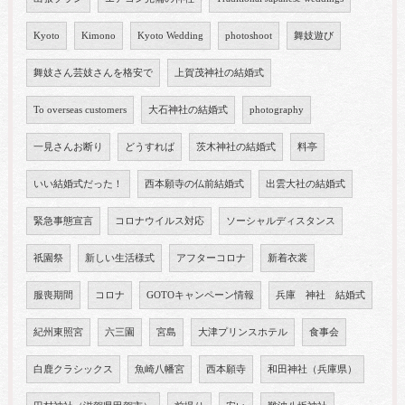
Kyoto
Kimono
Kyoto Wedding
photoshoot
舞妓遊び
舞妓さん芸妓さんを格安で
上賀茂神社の結婚式
To overseas customers
大石神社の結婚式
photography
一見さんお断り
どうすれば
茨木神社の結婚式
料亭
いい結婚式だった！
西本願寺の仏前結婚式
出雲大社の結婚式
緊急事態宣言
コロナウイルス対応
ソーシャルディスタンス
祇園祭
新しい生活様式
アフターコロナ
新着衣裳
服喪期間
コロナ
GOTOキャンペーン情報
兵庫 神社 結婚式
紀州東照宮
六三園
宮島
大津プリンスホテル
食事会
白鹿クラシックス
魚崎八幡宮
西本願寺
和田神社（兵庫県）