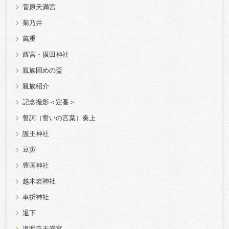
菅原天満宮
菊乃井
萬重
西宮・廣田神社
親族固めの盃
親族紹介
記念撮影＜定番＞
誓詞（誓いの言葉）奏上
護王神社
豆寅
豊国神社
越木岩神社
車折神社
退下