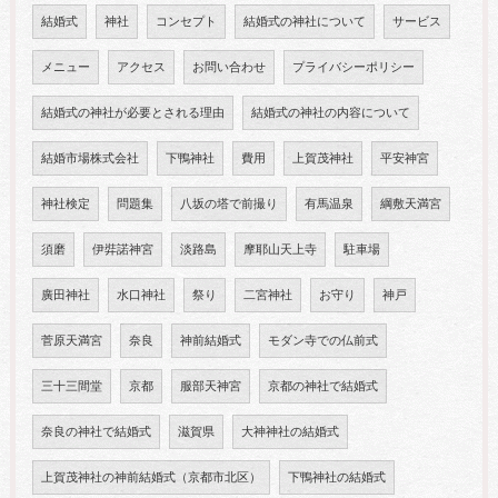
結婚式
神社
コンセプト
結婚式の神社について
サービス
メニュー
アクセス
お問い合わせ
プライバシーポリシー
結婚式の神社が必要とされる理由
結婚式の神社の内容について
結婚市場株式会社
下鴨神社
費用
上賀茂神社
平安神宮
神社検定
問題集
八坂の塔で前撮り
有馬温泉
綱敷天満宮
須磨
伊弉諾神宮
淡路島
摩耶山天上寺
駐車場
廣田神社
水口神社
祭り
二宮神社
お守り
神戸
菅原天満宮
奈良
神前結婚式
モダン寺での仏前式
三十三間堂
京都
服部天神宮
京都の神社で結婚式
奈良の神社で結婚式
滋賀県
大神神社の結婚式
上賀茂神社の神前結婚式（京都市北区）
下鴨神社の結婚式