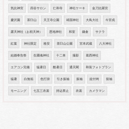
気比神宮
四谷サロン
仁和寺
神社ケーキ
金刀比羅宮
慶沢園
茶臼山
天王寺公園
靖国神社
大鳥大社
今宮戎
露天神社（お初天神）
恩地神社
和室
鎌倉
サクラ
紅葉
神社限定
格安
茶臼山公園
宮本武蔵
八大神社
結婚奉告祭
生國魂神社
十二単
撮影
葛西神社
エアコン完備
猛暑日
酷暑日
通天閣
和装フォトプラン
猛暑
白無垢
色打掛
引き振袖
振袖
紋付袴
留袖
モーニング
七五三衣裳
持込禁止
衣裳
カメラマン