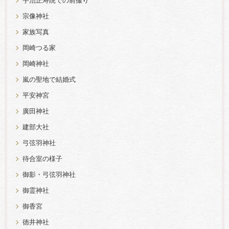
宇治正寿院での前撮り
宗像神社
家族写真
岡崎つる家
岡崎神社
嵐の聖地で結婚式
平安神宮
廣田神社
建部大社
弓弦羽神社
待合室の様子
御影・弓弦羽神社
御霊神社
御香宮
徳井神社