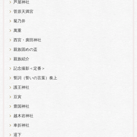
芦屋神社
菅原天満宮
菊乃井
萬重
西宮・廣田神社
親族固めの盃
親族紹介
記念撮影＜定番＞
誓詞（誓いの言葉）奏上
護王神社
豆寅
豊国神社
越木岩神社
車折神社
退下