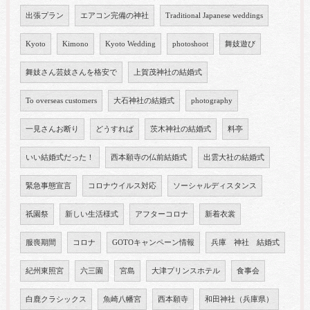
出張プラン
エアコン完備の神社
Traditional Japanese weddings
Kyoto
Kimono
Kyoto Wedding
photoshoot
舞妓遊び
舞妓さん芸妓さんを格安で
上賀茂神社の結婚式
To overseas customers
大石神社の結婚式
photography
一見さんお断り
どうすれば
茨木神社の結婚式
料亭
いい結婚式だった！
西本願寺の仏前結婚式
出雲大社の結婚式
緊急事態宣言
コロナウイルス対応
ソーシャルディスタンス
祇園祭
新しい生活様式
アフターコロナ
新着衣裳
服喪期間
コロナ
GOTOキャンペーン情報
兵庫 神社 結婚式
紀州東照宮
六三園
宮島
大津プリンスホテル
食事会
白鹿クラシックス
魚崎八幡宮
西本願寺
和田神社（兵庫県）