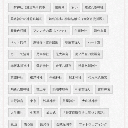
田村神社（滋賀県甲賀市）
前撮り
安い
難波八坂神社
垂水神社の神前結婚式
姫島神社の神前結婚式（大阪市淀川区）
新作色打掛
フレンチの森（パソナ）
生田神社
新作衣裳
ペット同伴
東福寺・雪舟庭園
祇園前撮り
ハート窓
カードで清算
乃木神社
芝大神宮
虎ノ門金刀比羅宮
赤坂氷川神社
愛宕神社
金王八幡宮
渋谷氷川神社
東郷神社
根津神社
牛嶋神社
居木神社
代々木八幡宮
鳩森八幡神社
増上寺
築地本願寺
和装前撮り
吉野神宮
吉野神宮
東京
浅草神社
芦屋神社
大山祇神社
人生儀礼
七五三
成人式
「特定商取引法に基づく表記」
嵐山
隋心院
圓光寺
金戒光明寺
フォトウェディング