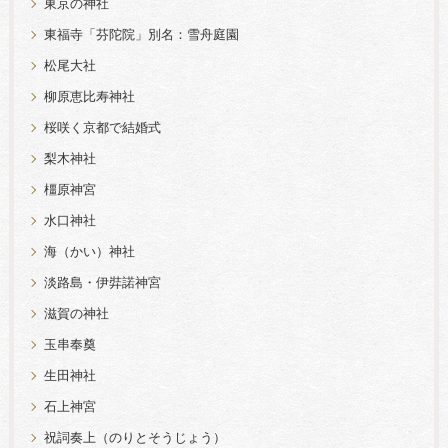
東京の神社
東福寺「芬陀院」別名：雪舟庭園
松尾大社
柳原恵比寿神社
桜咲く京都で結婚式
梨木神社
橿原神宮
水口神社
海（かい）神社
淡路島・伊弉諾神宮
滋賀の神社
玉串奉奠
生田神社
石上神宮
祝詞奏上（のりとそうじょう）