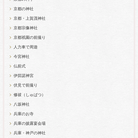
京都の神社
京都・上賀茂神社
京都宗像神社
京都祇園の前撮り
人力車で周遊
今宮神社
仏前式
伊弉諾神宮
伏見で前撮り
修祓（しゅばつ）
八坂神社
兵庫のお寺
兵庫の披露宴会場
兵庫・神戸の神社