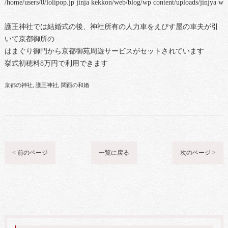
/home/users/0/lolipop.jp jinja kekkon/web/blog/wp content/uploads/jinjya 
護王神社では結婚式の後、神社所有の人力車をえびす屋の車夫が引
いて京都御所の
はまぐり御門から京都御苑周遊サービスがセットされています
挙式初穂料8万円で利用できます
京都の神社
護王神社
関西の和婚
< 前のページ
一覧に戻る
次のページ >