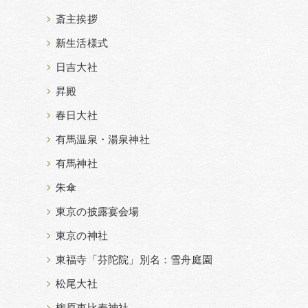
斎主挨拶
新生活様式
日吉大社
昇殿
春日大社
有馬温泉・湯泉神社
有馬神社
朱傘
東京の披露宴会場
東京の神社
東福寺「芬陀院」別名：雪舟庭園
松尾大社