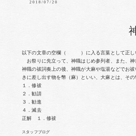
2018/07/20
以下の文章の空欄（ ）に入る言葉として正し
お祭りに先立って、神職はじめ参列者、また
神職の祓詞奏上の後、神職が大麻や塩湯などでお祓
きに差し出す物を幣（麻）といい、大麻とは、その
１．修祓
２．勧請
３．勧進
４．滅去
正解 １．修祓
スタッフブログ