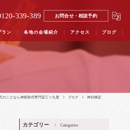
0120-339-389
お問合せ・相談予約
プラン
各地の会場紹介
アクセス
ブログ
覧（４０社寺）｜三々九度東京
覧（７５社）県別表示｜三々九度東京
式のことなら神前挙式専門店三々九度
ブログ
神社検定
カテゴリー
Categories