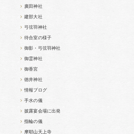
廣田神社
建部大社
弓弦羽神社
待合室の様子
御影・弓弦羽神社
御霊神社
御香宮
徳井神社
情報ブログ
手水の儀
披露宴会場に出発
指輪の儀
摩耶山天上寺